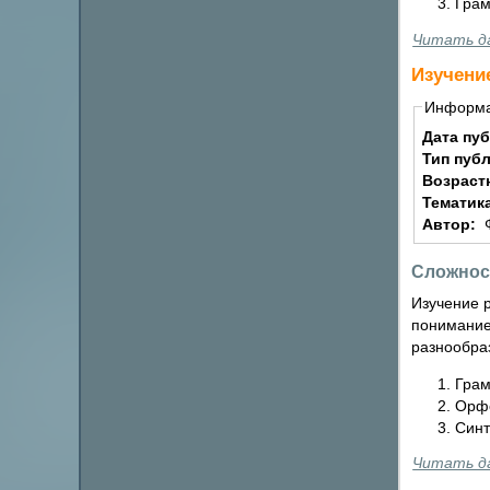
Грам
Читать д
Изучени
Информ
Дата пу
Тип пуб
Возраст
Тематик
Автор:
Сложнос
Изучение р
пониманием
разнообра
Грам
Орфо
Синт
Читать д