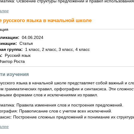
матика: Освоение структуры предложений и правил использования
алее
е русского языка в начальной школе
ация
бликации:
04.06.2024
ликации:
Статья
ная группа:
1 класс, 2 класс, 3 класс, 4 класс
а:
Русский язык
Фактор Роста
ти изучения
усского языка в начальной школе представляет собой важный и сл
 грамматических правил, орфографии и синтаксиса. Эти сложности 
зными формами слов и исключениями из правил.
матика: Правила изменения слов и построения предложений.
графия: Правописание слов с учетом всех исключений.
аксис: Построение сложных предложений и понимание их структур
алее