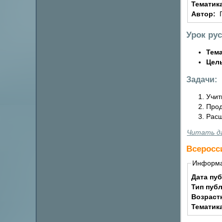
Тематик
Автор:
Урок рус
Тем
Цел
Задачи:
Учит
Прод
Расш
Читать д
Всеросс
Информ
Дата пу
Тип пуб
Возраст
Тематик