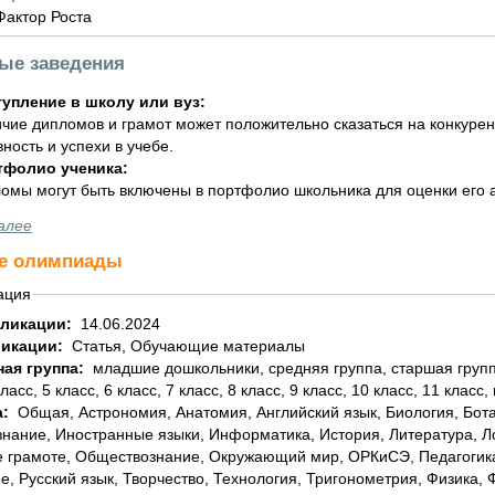
Фактор Роста
ные заведения
упление в школу или вуз:
чие дипломов и грамот может положительно сказаться на конкурен
вность и успехи в учебе.
тфолио ученика:
омы могут быть включены в портфолио школьника для оценки его а
алее
е олимпиады
ация
бликации:
14.06.2024
ликации:
Статья, Обучающие материалы
ная группа:
младшие дошкольники, средняя группа, старшая группа, подготовительная группа, 1 класс, 2 класс, 3
класс, 5 класс, 6 класс, 7 класс, 8 класс, 9 класс, 10 класс, 11 класс,
а:
Общая, Астрономия, Анатомия, Английский язык, Биология, Ботаника, География, Геометрия, Домоводство,
знание, Иностранные языки, Информатика, История, Литература, 
 грамоте, Обществознание, Окружающий мир, ОРКиСЭ, Педагогика
е, Русский язык, Творчество, Технология, Тригонометрия, Физика,