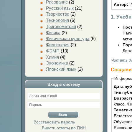
Рисование
(2)
Автор:
Русский язык
(21)
Творчество
(2)
1. Учеб
Технология
(6)
Тригонометрия
(2)
Пост
Физика
(2)
Нали
Физическая культура
(6)
акти
Философия
(2)
Пор
Дипл
ФЭМП
(13)
Химия
(4)
Читать д
Экономика
(2)
Японский язык
(2)
Создани
Информ
Вход в систему
Дата пу
Тип пуб
Возраст
класс, 4 
Тематик
Естество
Обучение
Восстановить пароль
Рисовани
Внести ответы по ПИН