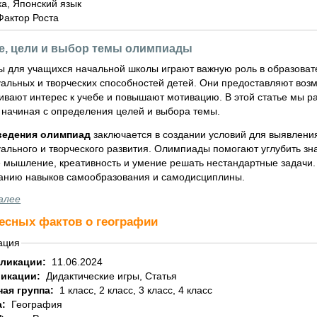
а, Японский язык
Фактор Роста
е, цели и выбор темы олимпиады
 для учащихся начальной школы играют важную роль в образовате
уальных и творческих способностей детей. Они предоставляют возм
вивают интерес к учебе и повышают мотивацию. В этой статье мы 
 начиная с определения целей и выбора темы.
ведения олимпиад
заключается в создании условий для выявлени
уального и творческого развития. Олимпиады помогают углубить з
 мышление, креативность и умение решать нестандартные задачи. 
нию навыков самообразования и самодисциплины.
алее
ресных фактов о географии
ация
 сети
бликации:
11.06.2024
ликации:
Дидактические игры, Статья
ная группа:
1 класс, 2 класс, 3 класс, 4 класс
а:
География