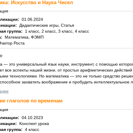
ика: Искусство и Наука Чисел
ация
бликации:
01.06.2024
ликации:
Дидактические игры, Статья
ная группа:
1 класс, 2 класс, 3 класс, 4 класс
а:
Математика, ФЭМП
Фактор Роста
е
а — это универсальный язык науки, инструмент, с помощью которо
ет все аспекты нашей жизни, от простых арифметических действи
ыми технологиями. Но математика — это не только средство решен
 способное захватить воображение и пробудить интеллектуальное 
алее
ие глаголов по временам
ация
бликации:
04.10.2023
ликации:
Конспект урока
ная группа:
4 класс