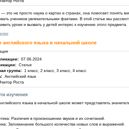
Фактор Роста
— это не просто наука о картах и странах, она помогает понять м
овать учеников увлекательными фактами. В этой статье мы рассмо
ивить уроки и вызвать у детей интерес к изучению этого предмета.
алее
е английского языка в начальной школе
ация
бликации:
07.06.2024
ликации:
Статья
ная группа:
1 класс, 2 класс, 3 класс, 4 класс
а:
Английский язык
Фактор Роста
ти изучения
английского языка в начальной школе может представлять значите
тика: Различия в произношении звуков и их сочетаний.
ика: Запоминание большого количества новых слов и выражений.