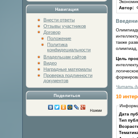
Экономик
Автор:
Навигация
Внести ответы
Введени
Отзывы участников
Олимпиады
Договор
интеллект
Положение
также раз
Политика
олимпиад,
конфидециальности
Владельцам сайтов
Цель про
Видео
интеллект
Наградные материалы
логическое
Проверка подлинности
формирова
документов
Читать д
Поделиться
10 инте
Информ
Нажми на кнопку любимой социальной
Дата пу
Тип пуб
Возраст
Тематик