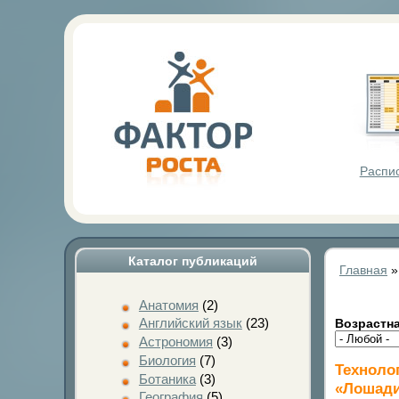
Фактор Р
Распи
Каталог публикаций
Главная
Анатомия
(2)
Английский язык
(23)
Возрастна
Астрономия
(3)
Биология
(7)
Техноло
Ботаника
(3)
«Лошади
География
(5)