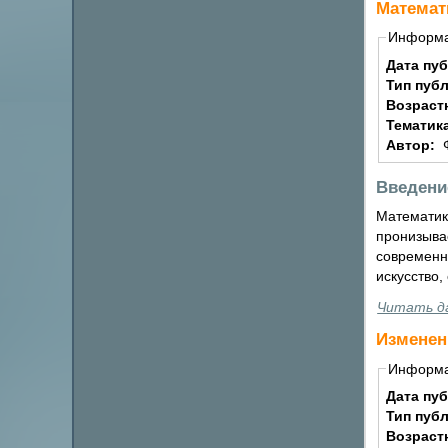
Математ
Информ
Дата пу
Тип пуб
Возраст
Тематик
Автор:
Введени
Математик
пронизыва
современн
искусство,
Читать д
Изменен
Информ
Дата пу
Тип пуб
Возраст