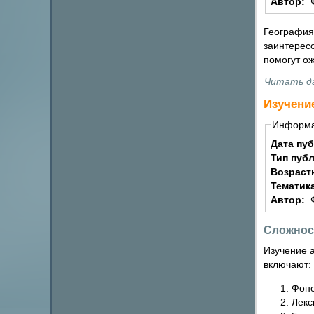
Автор:
География 
заинтерес
помогут ож
Читать д
Изучени
Информ
Дата пу
Тип пуб
Возраст
Тематик
Автор:
Сложнос
Изучение 
включают:
Фоне
Лекс