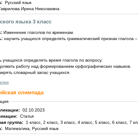
а:
Русский язык
Гаврилова Ирина Николаевна
ского языка 3 класс
а:
Изменение глаголов по временам.
ь:
научить учащихся определять грамматический признак глагола –
ь учащихся определять время глагола по вопросу.
олжить работу над формированием орфографических навыков.
ирять словарный запас учащихся.
алее
ийская олимпада
ация
бликации:
02.10.2023
ликации:
Статья
ная группа:
1 класс, 2 класс, 3 класс, 4 класс, 5 класс, 6 класс, 7 к
а:
Математика, Русский язык