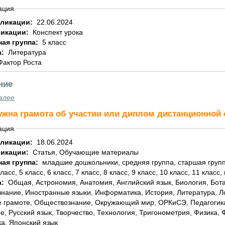
ация
бликации:
22.06.2024
ликации:
Конспект урока
ная группа:
5 класс
а:
Литература
Фактор Роста
ние
алее
ужна грамота об участии или диплом дистанционно
ация
бликации:
18.06.2024
ликации:
Статья, Обучающие материалы
ная группа:
младшие дошкольники, средняя группа, старшая группа, подготовительная группа, 1 класс, 2 класс, 3
класс, 5 класс, 6 класс, 7 класс, 8 класс, 9 класс, 10 класс, 11 класс,
а:
Общая, Астрономия, Анатомия, Английский язык, Биология, Ботаника, География, Геометрия, Домоводство,
знание, Иностранные языки, Информатика, История, Литература, 
 грамоте, Обществознание, Окружающий мир, ОРКиСЭ, Педагогика
е, Русский язык, Творчество, Технология, Тригонометрия, Физика,
а, Японский язык