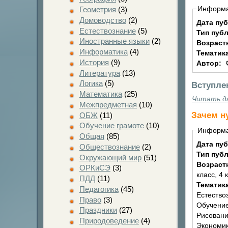
Информ
Геометрия
(3)
Домоводство
(2)
Дата пу
Естествознание
(5)
Тип пуб
Иностранные языки
(2)
Возраст
Информатика
(4)
Тематик
История
(9)
Автор:
Литература
(13)
Логика
(5)
Вступле
Математика
(25)
Читать д
Межпредметная
(10)
Зачем н
ОБЖ
(11)
Обучение грамоте
(10)
Информ
Общая
(85)
Дата пу
Обществознание
(2)
Тип пуб
Окружающий мир
(51)
Возраст
ОРКиСЭ
(3)
класс, 4 
ПДД
(11)
Тематик
Педагогика
(45)
Естество
Право
(3)
Обучение
Праздники
(27)
Рисовани
Природоведение
(4)
Экономик