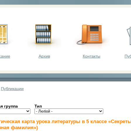
оста - викторины, олимпиады, конкурсы для шк
сание
Архив
Контакты
Пу
»
Публикации
я группа
Тип
гическая карта урока литературы в 5 классе «Секрет
ная фамилия»)