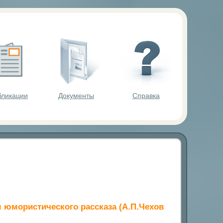
ольников.
бликации
Документы
Справка
ы юмористического рассказа (А.П.Чехов