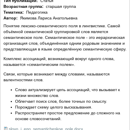
Тип публикации:
Статья
Возрастная группа:
старшая группа
Тематика:
Педагогика
Автор:
Якимова Лариса Анатольевна
Понятие лексико-семантического поля в лингвистике. Самой
объёмной семантической группировкой слов является
семантическое поле. Семантическое поле - это иерархическая
организация слов, объединённая одним родовым значением и
представляющая в языке определённую семантическую сферу.
Комплекс ассоциаций, возникающий вокруг одного слова,
называется «семантическим полем».
Связи, которые возникают между словами, называются
валентностями слов.
Слово актуализирует цепь ассоциаций, что вызывает к
жизни множество слов.
Облегчает поиск слов, более точных по смыслу.
Порождает схему целого высказывания.
Распространяет простое предложение до сложного на
основе словосочетаний.
slovo_i_ego_semanticheskoe_pole.docx