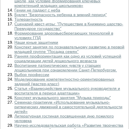
школе, как условие формирования ключевых
компетенций младших школьников»
Гении не падают с неба
Буклет "Безопасность ребенка в зимний период"
Толерантность
Сценарий квест-игры: "Путешествие в Книжкино царство-
Премудрое государство"
Формирование здоровьесберегающих технологий в
условиях ГПД
Наши юные защитники
Конспект занятия по познавательному развитию в первой
младшей группе "Посадка семян"
Ранняя профориентация как одно из условий успешной
социализации детей дошкольного возраста
Воспитание патриотических чувств у старших
дошкольников при ознакомлении Санкт-Петербургом.
Выбор профессии
Моделирование компетентностно-ориентированных
заданий (мастер-класс)
Статья «Взаимодействие музыкального руководителя и
воспитателя в период адаптации»
Конспект музыкального занятия "Музыка природы"
Семинар-практикум «Использование музыкально-
ритмических движений в самостоятельной деятельности
детей»
Литературная гостиная посвященная дню пожилого
человека
Научно-исследовательская работа «Развитие творчества