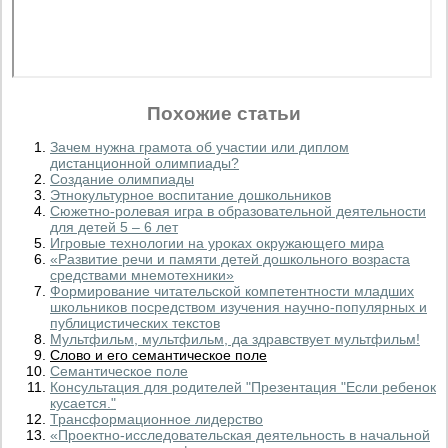
Похожие статьи
Зачем нужна грамота об участии или диплом
дистанционной олимпиады?
Создание олимпиады
Этнокультурное воспитание дошкольников
Сюжетно-ролевая игра в образовательной деятельности
для детей 5 – 6 лет
Игровые технологии на уроках окружающего мира
«Развитие речи и памяти детей дошкольного возраста
средствами мнемотехники»
Формирование читательской компетентности младших
школьников посредством изучения научно-популярных и
публицистических текстов
Мультфильм, мультфильм, да здравствует мультфильм!
Слово и его семантическое поле
Семантическое поле
Консультация для родителей "Презентация "Если ребенок
кусается."
Трансформационное лидерство
«Проектно-исследовательская деятельность в начальной