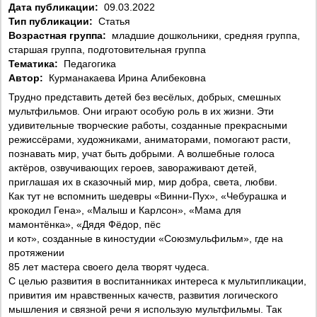
Дата публикации:
09.03.2022
Тип публикации:
Статья
Возрастная группа:
младшие дошкольники, средняя группа,
старшая группа, подготовительная группа
Тематика:
Педагогика
Автор:
Курманакаева Ирина Алибековна
Трудно представить детей без весёлых, добрых, смешных
мультфильмов. Они играют особую роль в их жизни. Эти
удивительные творческие работы, созданные прекрасными
режиссёрами, художниками, аниматорами, помогают расти,
познавать мир, учат быть добрыми. А волшебные голоса
актёров, озвучивающих героев, завораживают детей,
приглашая их в сказочный мир, мир добра, света, любви.
Как тут не вспомнить шедевры «Винни-Пух», «Чебурашка и
крокодил Гена», «Малыш и Карлсон», «Мама для
мамонтёнка», «Дядя Фёдор, пёс
и кот», созданные в киностудии «Союзмульфильм», где на
протяжении
85 лет мастера своего дела творят чудеса.
С целью развития в воспитанниках интереса к мультипликации,
привития им нравственных качеств, развития логического
мышления и связной речи я использую мультфильмы. Так