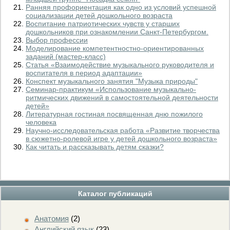
Ранняя профориентация как одно из условий успешной
социализации детей дошкольного возраста
Воспитание патриотических чувств у старших
дошкольников при ознакомлении Санкт-Петербургом.
Выбор профессии
Моделирование компетентностно-ориентированных
заданий (мастер-класс)
Статья «Взаимодействие музыкального руководителя и
воспитателя в период адаптации»
Конспект музыкального занятия "Музыка природы"
Семинар-практикум «Использование музыкально-
ритмических движений в самостоятельной деятельности
детей»
Литературная гостиная посвященная дню пожилого
человека
Научно-исследовательская работа «Развитие творчества
в сюжетно-ролевой игре у детей дошкольного возраста»
Как читать и рассказывать детям сказки?
Каталог публикаций
Анатомия
(2)
Английский язык
(23)