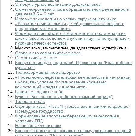
Этнокультурное воспитание дошкольников
Сюжетно-ролевая игра в образовательной деятельности
для детей 5 – 6 лет
Игровые технологии на уроках окружающего мира
«Развитие речи и памяти детей дошкольного возраста
средствами мнемотехники»
Формирование читательской компетентности младших
школьников посредством изучения научно-популярных и
публицистических текстов
Мультфильм, мультфильм, да здравствует мультфильм!
Слово и его семантическое поле
Семантическое поле
Консультация для родителей "Презентация "Если ребенок
кусается."
Трансформационное лидерство
«Проектно-исследовательская деятельность в начальной
школе, как условие формирования ключевых
компетенций младших школьников»
Гении не падают с неба
Буклет "Безопасность ребенка в зимний период"
Толерантность
Сценарий квест-игры: "Путешествие в Книжкино царство-
Премудрое государство"
Формирование здоровьесберегающих технологий в
условиях ГПД
Наши юные защитники
Конспект занятия по познавательному развитию в первой
младшей группе "Посадка семян"