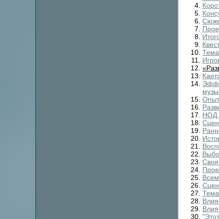
Коро
Конс
Сюже
Прое
Итог
Квес
Тема
Игро
«Раз
Карт
Эффе
музы
Опыт
Разв
НОД 
Сцен
Ранн
Исто
Восп
Выбо
Своя
Прое
Всем
Сцен
Тема
Влия
Влия
"Это