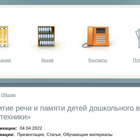
оста - викторины, олимпиады, конкурсы для шк
сание
Архив
Контакты
Пу
»
Общая
итие речи и памяти детей дошкольного 
техники»
ликации:
04.04.2022
икации:
Презентация, Статья, Обучающие материалы