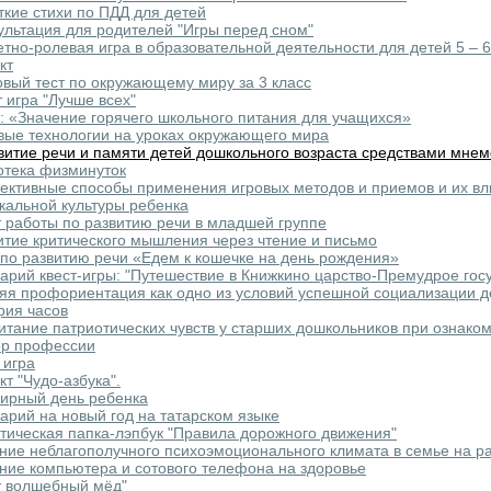
ткие стихи по ПДД для детей
ультация для родителей "Игры перед сном"
тно-ролевая игра в образовательной деятельности для детей 5 – 6
кт
овый тест по окружающему миру за 3 класс
т игра "Лучше всех"
: «Значение горячего школьного питания для учащихся»
вые технологии на уроках окружающего мира
витие речи и памяти детей дошкольного возраста средствами мне
отека физминуток
ктивные способы применения игровых методов и приемов и их вл
кальной культуры ребенка
 работы по развитию речи в младшей группе
итие критического мышления через чтение и письмо
по развитию речи «Едем к кошечке на день рождения»
арий квест-игры: "Путешествие в Книжкино царство-Премудрое гос
яя профориентация как одно из условий успешной социализации д
рия часов
итание патриотических чувств у старших дошкольников при ознако
р профессии
 игра
кт "Чудо-азбука".
ирный день ребенка
арий на новый год на татарском языке
тическая папка-лэпбук "Правила дорожного движения"
ние неблагополучного психоэмоционального климата в семье на ра
ние компьютера и сотового телефона на здоровье
т волшебный мёд"