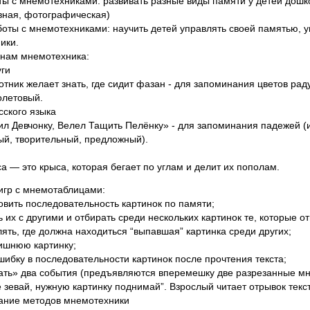
ы с мнемотехниками: развивать разные виды памяти у детей дошко
вная, фотографическая)
боты с мнемотехниками: научить детей управлять своей памятью, 
ики.
 нам мнемотехника:
уги
тник желает знать, где сидит фазан - для запоминания цветов рад
олетовый.
сского языка
ил Девчонку, Велел Тащить Пелёнку» - для запоминания падежей (
ый, творительный, предложный).
а — это крыса, которая бегает по углам и делит их пополам.
игр с мнемотаблицами:
овить последовательность картинок по памяти;
 их с другими и отбирать среди нескольких картинок те, которые о
ять, где должна находиться “выпавшая” картинка среди других;
лишнюю картинку;
шибку в последовательности картинок после прочтения текста;
тать» два события (предъявляются вперемешку две разрезанные м
е зевай, нужную картинку поднимай”. Взрослый читает отрывок текст
ание методов мнемотехники