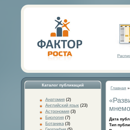
Фактор Р
Распи
Каталог публикаций
Главная
«Разв
Анатомия
(2)
Английский язык
(23)
мнемо
Астрономия
(3)
Биология
(7)
Дата пуб
Ботаника
(3)
Тип публ
География
(5)