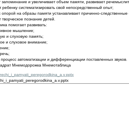
ет запоминание и увеличивает объем памяти, развивает речемысли
т ребенку систематизировать свой непосредственный опыт;
с опорой на образы памяти устанавливает причинно-следственные 
т творческое познание детей.
ика помогает развивать:
тивное мышление;
ую и слуховую память;
ое и слуховое внимание;
ение;
речь;
т процесс автоматизации и дифференциации поставленных звуков.
адрат Мнемодорожка Мнемотаблица
_rechi_i_pamyati_peregorodkina_a.v.pptx
echi_i_pamyati_peregorodkina_a.v.pptx
имой социальной сети