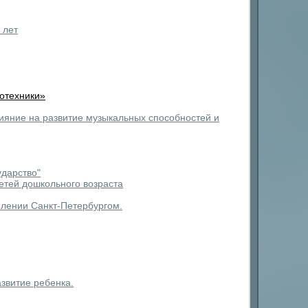
 лет
мотехники»
ияние на развитие музыкальных способностей и
ударство"
етей дошкольного возраста
млении Санкт-Петербургом.
звитие ребенка.