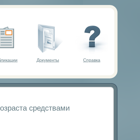
ольников.
бликации
Документы
Справка
возраста средствами