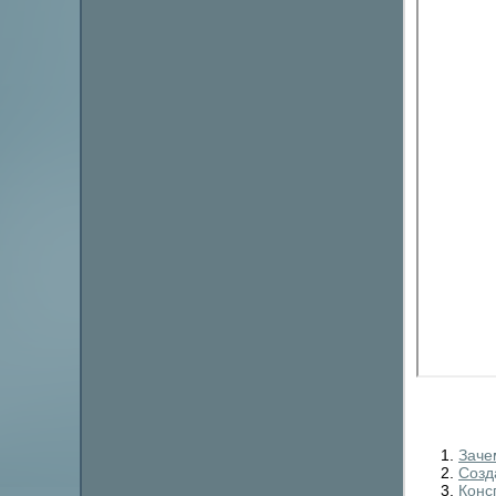
Заче
Созд
Конс