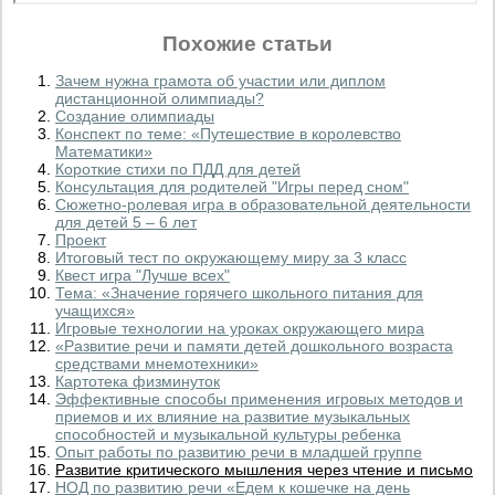
Похожие статьи
Зачем нужна грамота об участии или диплом
дистанционной олимпиады?
Создание олимпиады
Конспект по теме: «Путешествие в королевство
Математики»
Короткие стихи по ПДД для детей
Консультация для родителей "Игры перед сном"
Сюжетно-ролевая игра в образовательной деятельности
для детей 5 – 6 лет
Проект
Итоговый тест по окружающему миру за 3 класс
Квест игра "Лучше всех"
Тема: «Значение горячего школьного питания для
учащихся»
Игровые технологии на уроках окружающего мира
«Развитие речи и памяти детей дошкольного возраста
средствами мнемотехники»
Картотека физминуток
Эффективные способы применения игровых методов и
приемов и их влияние на развитие музыкальных
способностей и музыкальной культуры ребенка
Опыт работы по развитию речи в младшей группе
Развитие критического мышления через чтение и письмо
НОД по развитию речи «Едем к кошечке на день