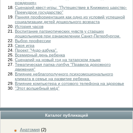
рождения»
Сценарий квест-игры: "Путешествие в Книжкино царство-
Премудрое государство"
Ранняя профориентация как одно из условий успешной
социализации детей дошкольного возраста
История часов
Воспитание патриотических чувств у старших
дошкольников при ознакомлении Санкт-Петербургом.
Выбор профессии
Своя игра
Проект "Чудо-азбука".
Всемирный день ребенка
Сценарий на новый год на татарском языке
Тематическая папка-лэпбук "Правила дорожного
движения"
Влияние неблагополучного психоэмоционального
климата в семье на развитие ребенка.
Влияние компьютера и сотового телефона на здоровье
"Этот волшебный мёд"
Каталог публикаций
Анатомия
(2)