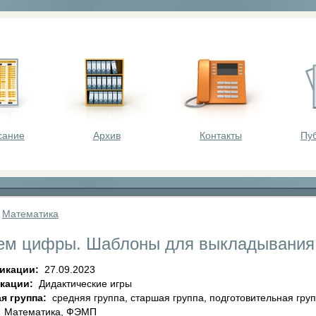
оста - викторины, олимпиады, конкурсы для шк
сание
Архив
Контакты
Пу
»
Математика
ем цифры. Шаблоны для выкладывания
ликации:
27.09.2023
икации:
Дидактические игры
я группа:
средняя группа, старшая группа, подготовительная гру
:
Математика, ФЭМП