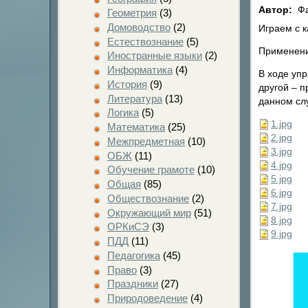
Автор:
Фа
Геометрия
(3)
Домоводство
(2)
Играем с 
Естествознание
(5)
Применени
Иностранные языки
(2)
Информатика
(4)
В ходе уп
История
(9)
другой – п
Литература
(13)
данном сл
Логика
(5)
1.jpg
Математика
(25)
2.jpg
Межпредметная
(10)
3.jpg
ОБЖ
(11)
4.jpg
Обучение грамоте
(10)
5.jpg
Общая
(85)
6.jpg
Обществознание
(2)
7.jpg
Окружающий мир
(51)
8.jpg
ОРКиСЭ
(3)
9.jpg
ПДД
(11)
Педагогика
(45)
Право
(3)
Праздники
(27)
Природоведение
(4)