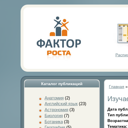
Фактор Р
Распи
Каталог публикаций
Главная
Изуча
Анатомия
(2)
Английский язык
(23)
Дата пуб
Астрономия
(3)
Тип публ
Биология
(7)
Возрастна
Ботаника
(3)
Тематика
География
(5)