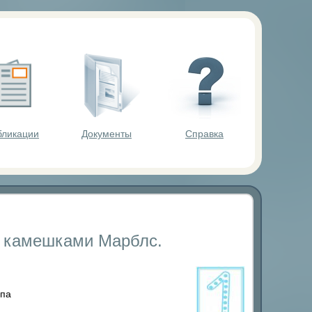
ольников.
бликации
Документы
Справка
 камешками Марблс.
ппа