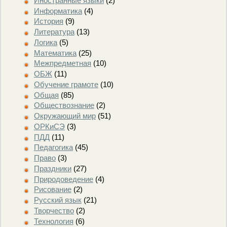
Иностранные языки
(2)
Информатика
(4)
История
(9)
Литература
(13)
Логика
(5)
Математика
(25)
Межпредметная
(10)
ОБЖ
(11)
Обучение грамоте
(10)
Общая
(85)
Обществознание
(2)
Окружающий мир
(51)
ОРКиСЭ
(3)
ПДД
(11)
Педагогика
(45)
Право
(3)
Праздники
(27)
Природоведение
(4)
Рисование
(2)
Русский язык
(21)
Творчество
(2)
Технология
(6)