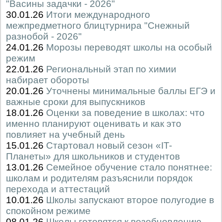
"Васины задачки - 2026"
30.01.26
Итоги международного
межпредметного блицтурнира "Снежный
разнобой - 2026"
24.01.26
Морозы переводят школы на особый
режим
22.01.26
Региональный этап по химии
набирает обороты
20.01.26
Уточнены минимальные баллы ЕГЭ и
важные сроки для выпускников
18.01.26
Оценки за поведение в школах: что
именно планируют оценивать и как это
повлияет на учебный день
15.01.26
Стартовал новый сезон «IT-
Планеты» для школьников и студентов
13.01.26
Семейное обучение стало понятнее:
школам и родителям разъяснили порядок
перехода и аттестаций
10.01.26
Школы запускают второе полугодие в
спокойном режиме
08.01.26
Школы готовятся к возобновлению