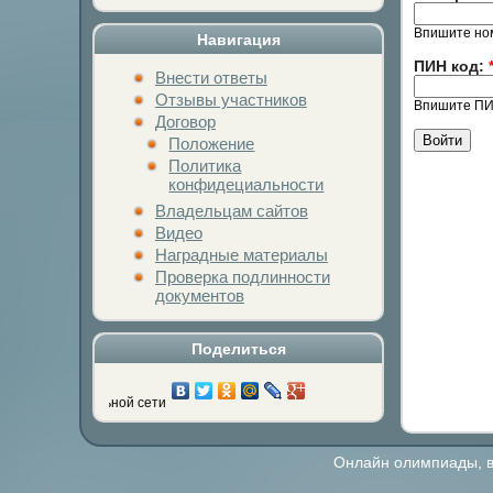
Впишите ном
Навигация
ПИН код:
Внести ответы
Отзывы участников
Впишите ПИН
Договор
Положение
Политика
конфидециальности
Владельцам сайтов
Видео
Наградные материалы
Проверка подлинности
документов
Поделиться
юбимой социальной сети
Онлайн олимпиады, ви