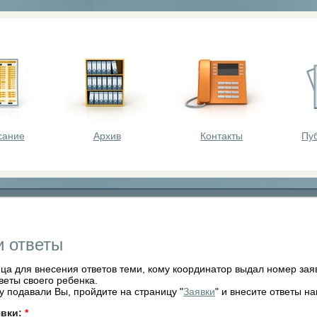
оста - викторины, олимпиады, конкурсы для шк
сание
Архив
Контакты
Пу
и ответы
ца для внесения ответов теми, кому координатор выдал номер заяв
веты своего ребенка.
у подавали Вы, пройдите на страницу "
Заявки
" и внесите ответы н
явки:
*