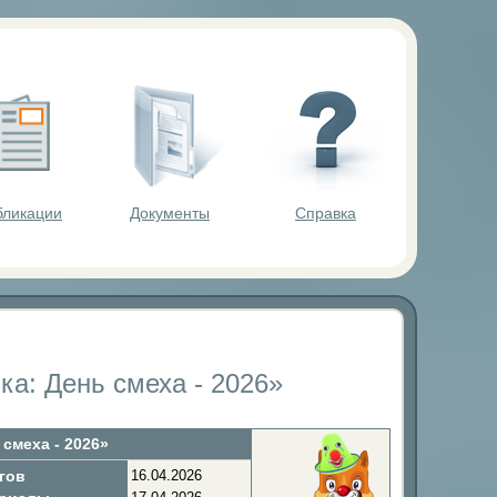
ольников.
бликации
Документы
Справка
а: День смеха - 2026»
смеха - 2026»
гов
16.04.2026