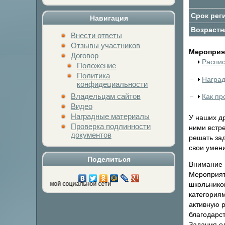
Срок рег
Навигация
Возрастн
Внести ответы
Отзывы участников
Мероприят
Договор
Распи
Положение
Политика
Награ
конфидециальности
Владельцам сайтов
Как пр
Видео
Наградные материалы
У наших др
Проверка подлинности
ними встре
документов
решать зад
свои умен
Поделиться
Внимание -
Мероприят
школьников
а кнопку любимой социальной сети
категория
активную 
благодарс
Задания о