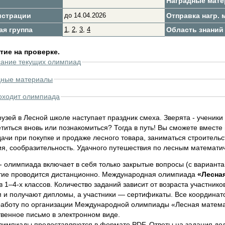
Наградные мат
истрации
до 14.04.2026
Отправка нагр. м
ая группа
1
,
2
,
3
,
4
Область знаний
ие на проверке.
сание текущих олимпиад
дные материалы
оходит олимпиада
узей в Лесной школе наступает праздник смеха. Зверята - ученики
титься вновь или познакомиться? Тогда в путь! Вы сможете вмест
ачи при покупке и продаже лесного товара, заниматься строитель
ия, сообразительность. Удачного путешествия по лесным математи
 олимпиада включает в себя только закрытые вопросы (с варианта
ие проводится дистанционно. Международная олимпиада
«Лесна
 1–4-х классов. Количество заданий зависит от возраста участни
м и получают дипломы, а участники — сертификаты. Все координа
работу по организации Международной олимпиады «Лесная математ
твенное письмо в электронном виде.
лимпиады предоставляются в формате PDF. Ответы на задания до