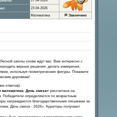
ериалы
17.04.2026
ат.
23.04.2026
Математика
🏁
Закончено
 Лесной школы снова ждут вас. Вам интересно с
е находить верные решения, делать измерения,
ством, используя геометрические фигуры. Покажите
ческим дорожкам!
ми ответов).
я математика: День смеха»
рассчитана на
ков. Победители определяются по возрастным
торы награждаются благодарственными письмами за
ика: День смеха - 2026». Кураторы получают
лжны быть представлены в предложенном нами