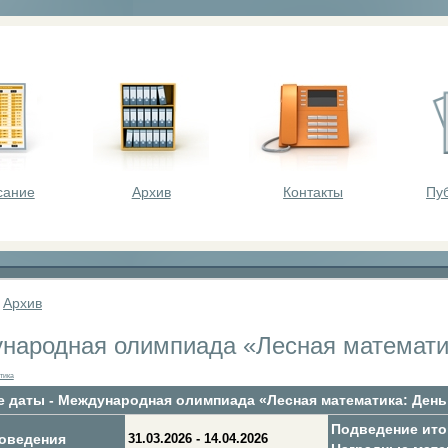
оста - викторины, олимпиады, конкурсы для шк
сание
Архив
Контакты
Пу
»
Архив
народная олимпиада «Лесная математик
тика
 даты - Международная олимпиада «Лесная математика: День 
Подведение ито
оведения
31.03.2026 - 14.04.2026