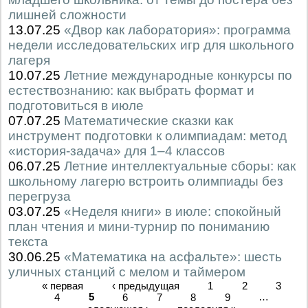
лишней сложности
13.07.25
«Двор как лаборатория»: программа
недели исследовательских игр для школьного
лагеря
10.07.25
Летние международные конкурсы по
естествознанию: как выбрать формат и
подготовиться в июле
07.07.25
Математические сказки как
инструмент подготовки к олимпиадам: метод
«история-задача» для 1–4 классов
06.07.25
Летние интеллектуальные сборы: как
школьному лагерю встроить олимпиады без
перегруза
03.07.25
«Неделя книги» в июле: спокойный
план чтения и мини-турнир по пониманию
текста
30.06.25
«Математика на асфальте»: шесть
уличных станций с мелом и таймером
« первая
‹ предыдущая
1
2
3
4
5
6
7
8
9
…