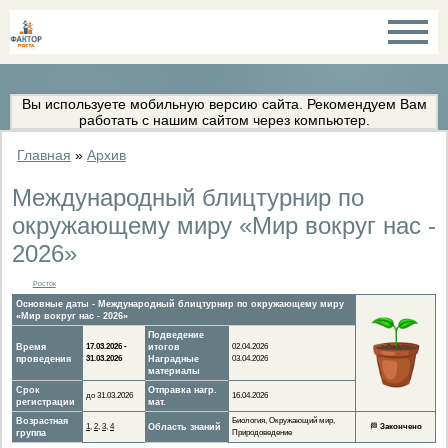
Вы используете мобильную версию сайта. Рекомендуем Вам
работать с нашим сайтом через компьютер.
Главная
»
Архив
Международный блицтурнир по
окружающему миру «Мир вокруг нас -
2026»
Росток
Основные даты - Международный блицтурнир по окружающему миру
«Мир вокруг нас - 2026»
Подведение
Время
17.03.2026 -
итогов
02.04.2026
проведения
31.03.2026
Наградные
03.04.2026
материалы
Срок
Отправка нагр.
до 31.03.2026
16.04.2026
регистрации
мат.
Возрастная
Биология, Окружающий мир,
1
,
2
,
3
,
4
Область знаний
🏁
Закончено
группа
Природоведение