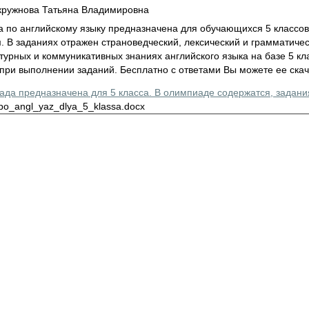
ружнова Татьяна Владимировна
 по английскому языку предназначена для обучающихся 5 классов
. В заданиях отражен страноведческий, лексический и грамматиче
турных и коммуникативных знаниях английского языка на базе 5 кл
при выполнении заданий. Бесплатно с ответами Вы можете ее скач
да предназначена для 5 класса. В олимпиаде содержатся, задани
po_angl_yaz_dlya_5_klassa.docx