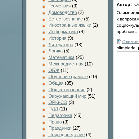
Автор:
Ок
Геометрия
(3)
Домоводство
(2)
Олимпиада
Естествознание
(5)
к вопросам
Иностранные языки
(2)
социо-куль
Информатика
(4)
проблемы 
История
(9)
Олимпиа
Литература
(13)
olimpiada_
Логика
(5)
Математика
(25)
Межпредметная
(10)
ОБЖ
(11)
Обучение грамоте
(10)
Общая
(85)
Обществознание
(2)
Окружающий мир
(51)
ОРКиСЭ
(3)
ПДД
(11)
Педагогика
(45)
Право
(3)
Праздники
(27)
Природоведение
(4)