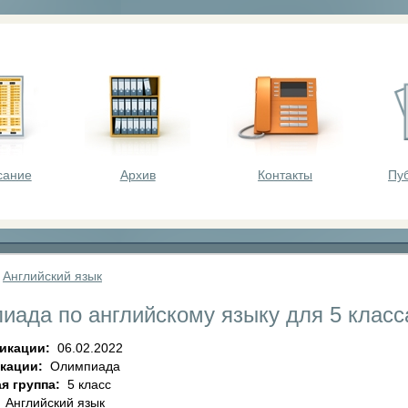
оста - викторины, олимпиады, конкурсы для шк
сание
Архив
Контакты
Пу
»
Английский язык
иада по английскому языку для 5 класс
ликации:
06.02.2022
икации:
Олимпиада
я группа:
5 класс
:
Английский язык