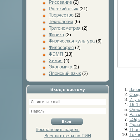
Рисование
(2)
Русский язык
(21)
Творчество
(2)
Технология
(6)
Тригонометрия
(2)
Физика
(2)
Физическая культура
(6)
Философия
(2)
ФЭМП
(13)
Химия
(4)
Экономика
(2)
Японский язык
(2)
Заче
Вход в систему
Созд
Изуч
16-1
Опис
Разв
«Эфф
Фраз
Than
Восстановить пароль
Техн
Внести ответы по ПИН
учеб