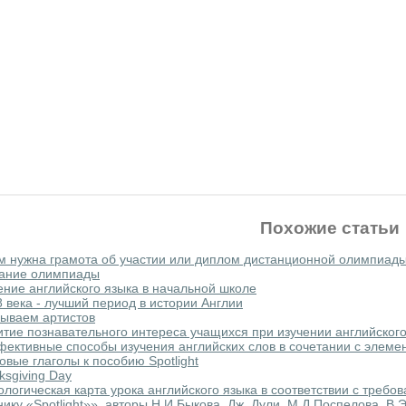
Похожие статьи
м нужна грамота об участии или диплом дистанционной олимпиад
ание олимпиады
ение английского языка в начальной школе
8 века - лучший период в истории Англии
ываем артистов
итие познавательного интереса учащихся при изучении английского
ективные способы изучения английских слов в сочетании с элеме
овые глаголы к пособию Spotlight
ksgiving Day
ологическая карта урока английского языка в соответствии с требо
нику «Spotlight»», авторы Н.И.Быкова. Дж. Дули, М.Д.Поспелова, В.