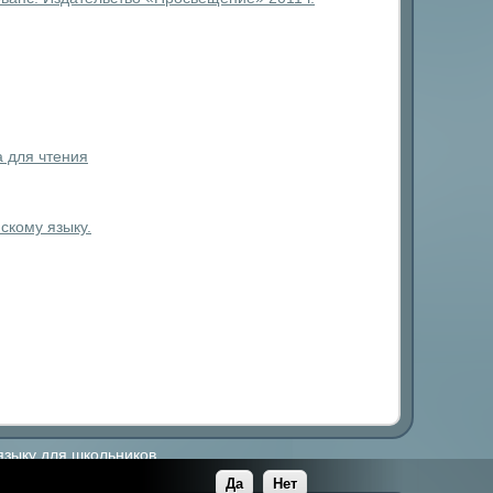
а для чтения
скому языку.
языку для школьников.
Да
Нет