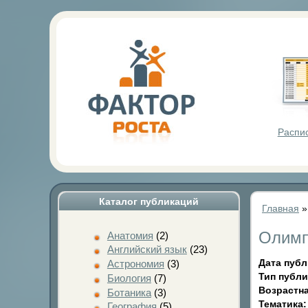
Фактор Р
Распи
Каталог публикаций
Главная
Олимп
Анатомия
(2)
Английский язык
(23)
Дата пуб
Астрономия
(3)
Тип публ
Биология
(7)
Возрастна
Ботаника
(3)
Тематика
География
(5)