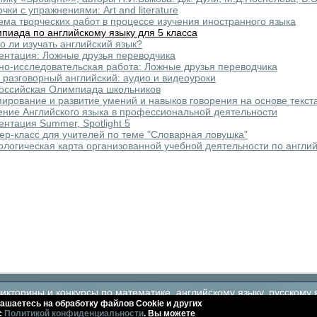
чки с упражнениями: Art and literature
ема творческих работ в процессе изучения иностранного языка
пиада по английскому языку для 5 класса
о ли изучать английский язык?
ентация: Ложные друзья переводчика
но-исследовательская работа: Ложные друзья переводчика
 разговорный английский: аудио и видеоуроки
оссийская Олимпиада школьников
ирование и развитие умений и навыков говорения на основе текст
ение Английского языка в профессиональной деятельности
ентация Summer, Spotlight 5
ер-класс для учителей по теме "Словарная ловушка"
ологическая карта организованной учебной деятельности по англий
кторины и конкурсы по математике, английскому языку, русскому 
ашаетесь на обработку файлов Сookie и других
с
Политикой конфиденциальности
. Вы можете