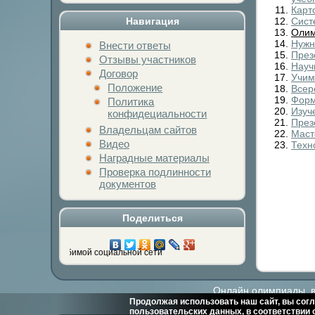
Карто
Навигация
Сист
Олим
Нужн
Внести ответы
През
Отзывы участников
Науч
Договор
Учим
Положение
Всер
Форм
Политика
Изуч
конфидециальности
През
Владельцам сайтов
Маст
Видео
Техн
Наградные материалы
Проверка подлинности
документов
Поделиться
а кнопку любимой социальной сети
Онлайн олимпиады, ви
Продолжая использовать наш сайт, вы согл
пользовательских данных, в соответствии 