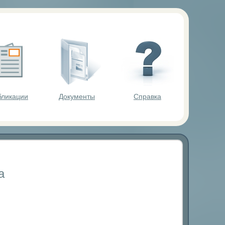
ольников.
бликации
Документы
Справка
а