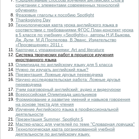
«Эффективные способы изучения английских слов в
сочетании с элементами современных технологий
обучения»
Фразовые глаголы к пособию Spotlight
Thanksgiving Day
Технологическая карта урока английского языка в
соответствии с требованиями ФГОС План-конспект урока
в 5 классе по учебнику «Spotlight»», авторы Н.И.Быкова.
Дж. Дули, М.Д.Поспелова, В.Эванс. Издательство
«Просвещение» 2011 г.
Карточки с упражнениями: Art and literature
Система творческих работ в процессе изучения
иностранного языка
Олимпиада по английскому языку для 5 класса
Нужно ли изучать английский язык?
Презентация: Ложные друзья переводчика
Научно-исследовательская работа: Ложные друзья
переводчика
Учим разговорный английский: аудио и видеоуроки
Всероссийская Олимпиада школьников
Формирование и развитие умений и навыков говорения
на основе текста для чтения
Изучение Английского языка в профессиональной
деятельности
Презентация Summer, Spotlight 5
Мастер-класс для учителей по теме "Словарная ловушка"
Технологическая карта организованной учебной
деятельности по английскому языку.