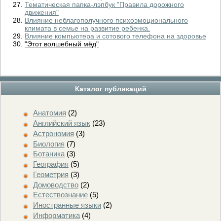
Тематическая папка-лэпбук "Правила дорожного
движения"
Влияние неблагополучного психоэмоционального
климата в семье на развитие ребенка.
Влияние компьютера и сотового телефона на здоровье
"Этот волшебный мёд"
Каталог публикаций
Анатомия
(2)
Английский язык
(23)
Астрономия
(3)
Биология
(7)
Ботаника
(3)
География
(5)
Геометрия
(3)
Домоводство
(2)
Естествознание
(5)
Иностранные языки
(2)
Информатика
(4)