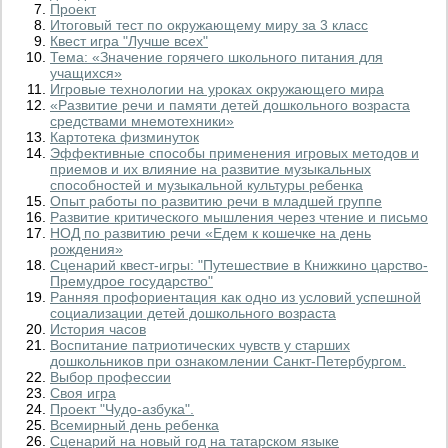
Проект
Итоговый тест по окружающему миру за 3 класс
Квест игра "Лучше всех"
Тема: «Значение горячего школьного питания для
учащихся»
Игровые технологии на уроках окружающего мира
«Развитие речи и памяти детей дошкольного возраста
средствами мнемотехники»
Картотека физминуток
Эффективные способы применения игровых методов и
приемов и их влияние на развитие музыкальных
способностей и музыкальной культуры ребенка
Опыт работы по развитию речи в младшей группе
Развитие критического мышления через чтение и письмо
НОД по развитию речи «Едем к кошечке на день
рождения»
Сценарий квест-игры: "Путешествие в Книжкино царство-
Премудрое государство"
Ранняя профориентация как одно из условий успешной
социализации детей дошкольного возраста
История часов
Воспитание патриотических чувств у старших
дошкольников при ознакомлении Санкт-Петербургом.
Выбор профессии
Своя игра
Проект "Чудо-азбука".
Всемирный день ребенка
Сценарий на новый год на татарском языке