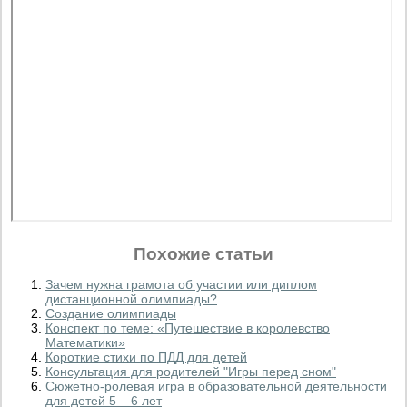
Похожие статьи
Зачем нужна грамота об участии или диплом
дистанционной олимпиады?
Создание олимпиады
Конспект по теме: «Путешествие в королевство
Математики»
Короткие стихи по ПДД для детей
Консультация для родителей "Игры перед сном"
Сюжетно-ролевая игра в образовательной деятельности
для детей 5 – 6 лет