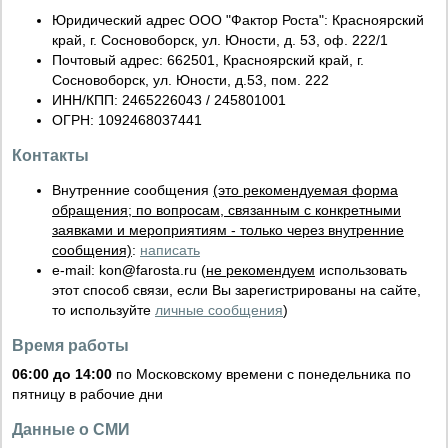
Юридический адрес ООО "Фактор Роста": Красноярский
край, г. Сосновоборск, ул. Юности, д. 53, оф. 222/1
Почтовый адрес: 662501, Красноярский край, г.
Сосновоборск, ул. Юности, д.53, пом. 222
ИНН/КПП: 2465226043 / 245801001
ОГРН: 1092468037441
Контакты
Внутренние сообщения
(это рекомендуемая форма
обращения; по вопросам, связанным с конкретными
заявками и мероприятиям - только через внутренние
сообщения)
:
написать
e-mail: kon
@
farosta.ru (
не рекомендуем
использовать
этот способ связи, если Вы зарегистрированы на сайте,
то используйте
личные сообщения
)
Время работы
06:00 до 14:00
по Московскому времени с понедельника по
пятницу в рабочие дни
Данные о СМИ