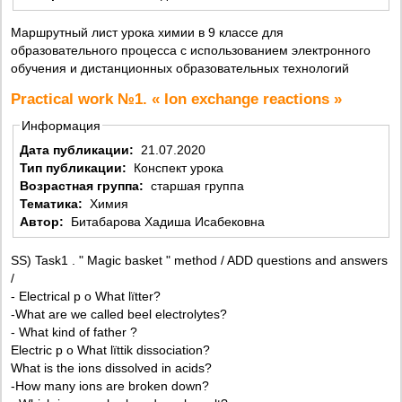
Маршрутный лист урока химии в 9 классе для
образовательного процесса с использованием электронного
обучения и дистанционных образовательных технологий
Practical work №1. « Ion exchange reactions »
Информация
Дата публикации:
21.07.2020
Тип публикации:
Конспект урока
Возрастная группа:
старшая группа
Тематика:
Химия
Автор:
Битабарова Хадиша Исабековна
SS) Task1 . " Magic basket " method / ADD questions and answers
/
- Electrical p o What lïtter?
-What are we called beel electrolytes?
- What kind of father ?
Electric p o What lïttik dissociation?
What is the ions dissolved in acids?
-How many ions are broken down?