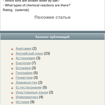
- Which ions are broken down by salt?
- What types of chemical reactions are there?
Rating : (asterisk)
Похожие статьи
Каталог публикаций
Анатомия
(2)
Английский язык
(23)
Астрономия
(3)
Биология
(7)
Ботаника
(3)
География
(5)
Геометрия
(3)
Домоводство
(2)
Естествознание
(5)
Иностранные языки
(2)
Информатика
(4)
История
(9)