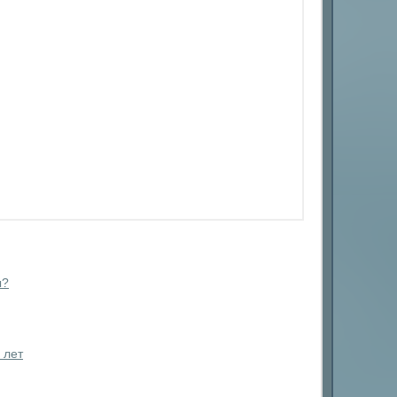
ы?
 лет