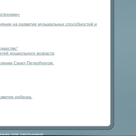
мотехники»
ияние на развитие музыкальных способностей и
ударство"
етей дошкольного возраста
млении Санкт-Петербургом.
звитие ребенка.
языку для школьников.