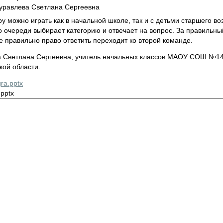
равлева Светлана Сергеевна
ру можно играть как в начальной школе, так и с детьми старшего в
 очереди выбирает категорию и отвечает на вопрос. За правильны
е правильно право ответить переходит ко второй команде.
 Светлана Сергеевна, учитель начальных классов МАОУ СОШ №142,
кой области.
ra.pptx
.pptx