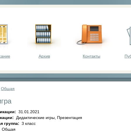
оста - викторины, олимпиады, конкурсы для шк
сание
Архив
Контакты
Пу
»
Общая
игра
ликации:
31.01.2021
икации:
Дидактические игры, Презентация
я группа:
3 класс
:
Общая