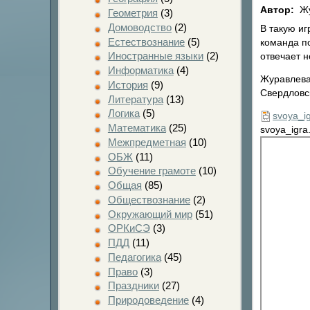
Автор:
Жу
Геометрия
(3)
Домоводство
(2)
В такую иг
Естествознание
(5)
команда по
Иностранные языки
(2)
отвечает н
Информатика
(4)
Журавлева
История
(9)
Свердловс
Литература
(13)
Логика
(5)
svoya_ig
Математика
(25)
svoya_igra
Межпредметная
(10)
ОБЖ
(11)
Обучение грамоте
(10)
Общая
(85)
Обществознание
(2)
Окружающий мир
(51)
ОРКиСЭ
(3)
ПДД
(11)
Педагогика
(45)
Право
(3)
Праздники
(27)
Природоведение
(4)