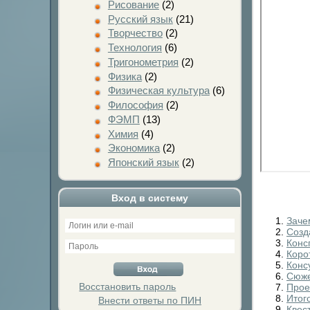
Рисование
(2)
Русский язык
(21)
Творчество
(2)
Технология
(6)
Тригонометрия
(2)
Физика
(2)
Физическая культура
(6)
Философия
(2)
ФЭМП
(13)
Химия
(4)
Экономика
(2)
Японский язык
(2)
Вход в систему
Заче
Созд
Конс
Коро
Конс
Сюже
Восстановить пароль
Прое
Итог
Внести ответы по ПИН
Квес