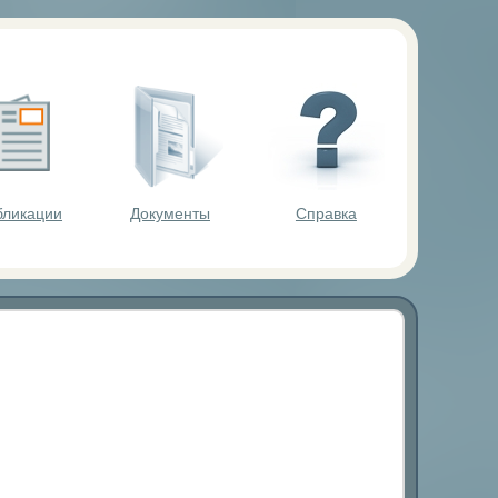
ольников.
бликации
Документы
Справка