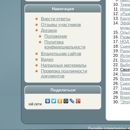
Тема
Навигация
Игро
«Раз
Карт
Внести ответы
Эффе
Отзывы участников
музы
Договор
Опыт
Положение
Разв
НОД 
Политика
Сцен
конфидециальности
Ранн
Владельцам сайтов
Исто
Видео
Восп
Выбо
Наградные материалы
Своя
Проверка подлинности
Прое
документов
Всем
Сцен
Тема
Поделиться
Влия
Влия
"Это
ой социальной сети
Онлайн олимпиады, ви