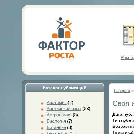
Фактор Р
Распи
Каталог публикаций
Главная
Своя 
Анатомия
(2)
Английский язык
(23)
Дата пуб
Астрономия
(3)
Тип публ
Биология
(7)
Возрастна
Ботаника
(3)
Тематика
География
(5)