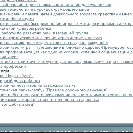
: «Значение горячего школьного питания для учащихся»
вые технологии на уроках окружающего мира
витие речи и памяти детей дошкольного возраста средствами мне
отека физминуток
ктивные способы применения игровых методов и приемов и их вл
кальной культуры ребенка
 работы по развитию речи в младшей группе
итие критического мышления через чтение и письмо
по развитию речи «Едем к кошечке на день рождения»
арий квест-игры: "Путешествие в Книжкино царство-Премудрое гос
яя профориентация как одно из условий успешной социализации д
рия часов
итание патриотических чувств у старших дошкольников при ознако
р профессии
 игра
кт "Чудо-азбука".
ирный день ребенка
арий на новый год на татарском языке
тическая папка-лэпбук "Правила дорожного движения"
ние неблагополучного психоэмоционального климата в семье на ра
ние компьютера и сотового телефона на здоровье
т волшебный мёд"
кторины и конкурсы по математике, английскому языку, русскому 