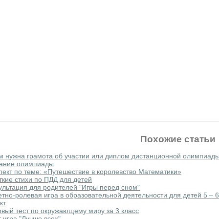
Похожие статьи
м нужна грамота об участии или диплом дистанционной олимпиад
ание олимпиады
пект по теме: «Путешествие в королевство Математики»
ткие стихи по ПДД для детей
ультация для родителей "Игры перед сном"
тно-ролевая игра в образовательной деятельности для детей 5 – 6
кт
овый тест по окружающему миру за 3 класс
т игра "Лучше всех"