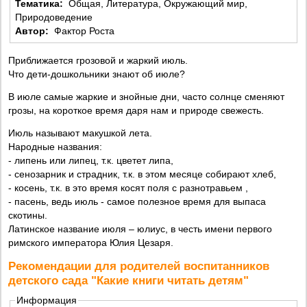
Тематика:
Общая, Литература, Окружающий мир,
Природоведение
Автор:
Фактор Роста
Приближается грозовой и жаркий июль.
Что дети-дошкольники знают об июле?
В июле самые жаркие и знойные дни, часто солнце сменяют
грозы, на короткое время даря нам и природе свежесть.
Июль называют макушкой лета.
Народные названия:
- липень или липец, т.к. цветет липа,
- сенозарник и страдник, т.к. в этом месяце собирают хлеб,
- косень, т.к. в это время косят поля с разнотравьем ,
- пасень, ведь июль - самое полезное время для выпаса
скотины.
Латинское название июля – юлиус, в честь имени первого
римского императора Юлия Цезаря.
Рекомендации для родителей воспитанников
детского сада "Какие книги читать детям"
Информация