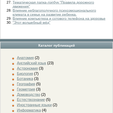
Тематическая папка-лэпбук "Правила дорожного
движения"
Влияние неблагополучного психоэмоционального
климата в семье на развитие ребенка.
Влияние компьютера и сотового телефона на здоровье
"Этот волшебный мёд"
Каталог публикаций
Анатомия
(2)
Английский язык
(23)
Астрономия
(3)
Биология
(7)
Ботаника
(3)
География
(5)
Геометрия
(3)
Домоводство
(2)
Естествознание
(5)
Иностранные языки
(2)
Информатика
(4)