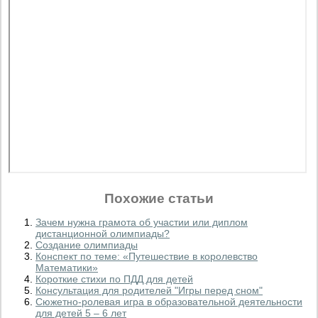
Похожие статьи
Зачем нужна грамота об участии или диплом
дистанционной олимпиады?
Создание олимпиады
Конспект по теме: «Путешествие в королевство
Математики»
Короткие стихи по ПДД для детей
Консультация для родителей "Игры перед сном"
Сюжетно-ролевая игра в образовательной деятельности
для детей 5 – 6 лет