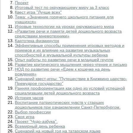
Проект
Итоговый тест по окружающему миру за 3 класс
Квест игра "Лучше всех"
Тема: «Значение горячего школьного питания для
учащихся»
Игровые технологии на уроках окружающего мира
«Развитие речи и памяти детей дошкольного возраста
средствами мнемотехники»
Картотека физминуток
Эффективные способы применения игровых методов и
приемов и их влияние на развитие музыкальных
способностей и музыкальной культуры ребенка
Опыт работы по развитию речи в младшей группе
Развитие критического мышления через чтение и письмо
НОД по развитию речи «Едем к кошечке на день
рождения»
Сценарий квест-игры: "Путешествие в Книжкино царство-
Премудрое государство"
Ранняя профориентация как одно из условий успешной
социализации детей дошкольного возраста
История часов
Воспитание патриотических чувств у старших
дошкольников при ознакомлении Санкт-Петербургом.
Выбор профессии
Своя игра
Проект "Чудо-азбука".
Всемирный день ребенка
Сценарий на новый год на татарском языке