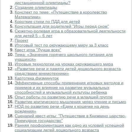
дистанционной олимпиады?
Создание олимпиады
Конспект по теме: «Путешествие в королевство
Математики»
Короткие стихи по ПДД для детей
Консультация для родителей "Игры перед сном"
Сюжетно-ролевая игра в образовательной деятельности
для детей 5 – 6 лет
Проект
Итоговый тест по окружающему миру за 3 класс
Квест игра "Лучше всех"
Тема: «Значение горячего школьного питания для
учащихся»
Игровые технологии на уроках окружающего мира
«Развитие речи и памяти детей дошкольного возраста
средствами мнемотехники»
Картотека физминуток
Эффективные способы применения игровых методов и
приемов и их влияние на развитие музыкальных
способностей и музыкальной культуры ребенка
Опыт работы по развитию речи в младшей группе
Развитие критического мышления через чтение и письмо
НОД по развитию речи «Едем к кошечке на день
рождения»
Сценарий квест-игры: "Путешествие в Книжкино царство-
Премудрое государство"
Ранняя профориентация как одно из условий успешной
социализации детей дошкольного возраста