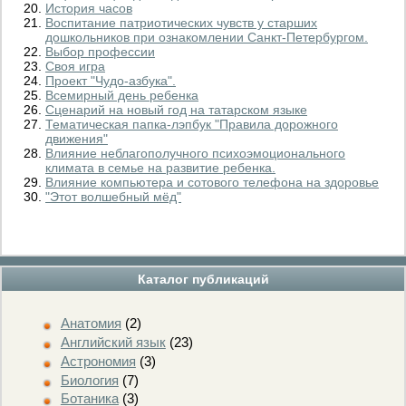
История часов
Воспитание патриотических чувств у старших
дошкольников при ознакомлении Санкт-Петербургом.
Выбор профессии
Своя игра
Проект "Чудо-азбука".
Всемирный день ребенка
Сценарий на новый год на татарском языке
Тематическая папка-лэпбук "Правила дорожного
движения"
Влияние неблагополучного психоэмоционального
климата в семье на развитие ребенка.
Влияние компьютера и сотового телефона на здоровье
"Этот волшебный мёд"
Каталог публикаций
Анатомия
(2)
Английский язык
(23)
Астрономия
(3)
Биология
(7)
Ботаника
(3)