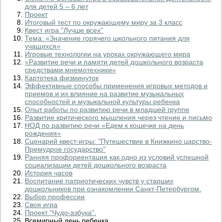
для детей 5 – 6 лет
Проект
Итоговый тест по окружающему миру за 3 класс
Квест игра "Лучше всех"
Тема: «Значение горячего школьного питания для
учащихся»
Игровые технологии на уроках окружающего мира
«Развитие речи и памяти детей дошкольного возраста
средствами мнемотехники»
Картотека физминуток
Эффективные способы применения игровых методов и
приемов и их влияние на развитие музыкальных
способностей и музыкальной культуры ребенка
Опыт работы по развитию речи в младшей группе
Развитие критического мышления через чтение и письмо
НОД по развитию речи «Едем к кошечке на день
рождения»
Сценарий квест-игры: "Путешествие в Книжкино царство-
Премудрое государство"
Ранняя профориентация как одно из условий успешной
социализации детей дошкольного возраста
История часов
Воспитание патриотических чувств у старших
дошкольников при ознакомлении Санкт-Петербургом.
Выбор профессии
Своя игра
Проект "Чудо-азбука".
Всемирный день ребенка