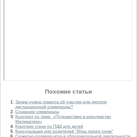
Похожие статьи
Зачем нужна грамота об участии или диплом
дистанционной олимпиады?
Создание олимпиады
Конспект по теме: «Путешествие в королевство
Математики»
Короткие стихи по ПДД для детей
Консультация для родителей "Игры перед сном"
Сюжетно-ролевая игра в образовательной деятельности