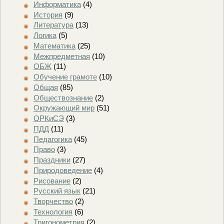
Информатика
(4)
История
(9)
Литература
(13)
Логика
(5)
Математика
(25)
Межпредметная
(10)
ОБЖ
(11)
Обучение грамоте
(10)
Общая
(85)
Обществознание
(2)
Окружающий мир
(51)
ОРКиСЭ
(3)
ПДД
(11)
Педагогика
(45)
Право
(3)
Праздники
(27)
Природоведение
(4)
Рисование
(2)
Русский язык
(21)
Творчество
(2)
Технология
(6)
Тригонометрия
(2)