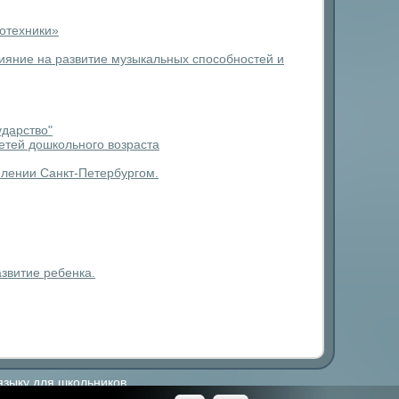
мотехники»
ияние на развитие музыкальных способностей и
ударство"
етей дошкольного возраста
млении Санкт-Петербургом.
звитие ребенка.
языку для школьников.