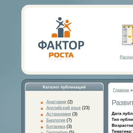
Фактор Р
Распи
Каталог публикаций
Главная
Разви
Анатомия
(2)
Английский язык
(23)
Дата пуб
Астрономия
(3)
Тип публ
Биология
(7)
Возрастна
Ботаника
(3)
Тематика
География
(5)