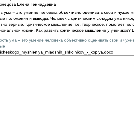
знецова Елена Геннадьевна
ь ума – это умение человека объективно оценивать свои и чужие 
ые положения и выводы. Человек с критическим складом ума никог
тно верные. Критическое мышление, т.е. творческое, помогает че
ональной жизни. Как развить критическое мышление у учеников? Во
ость ума – это умение человека объективно оценивать свои и чужи
мые
riticheskogo_myshleniya_mladshih_shkolnikov_-_kopiya.docx