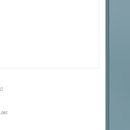
ы?
 лет