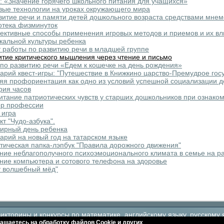
: «Значение горячего школьного питания для учащихся»
вые технологии на уроках окружающего мира
витие речи и памяти детей дошкольного возраста средствами мне
отека физминуток
ктивные способы применения игровых методов и приемов и их вл
кальной культуры ребенка
 работы по развитию речи в младшей группе
итие критического мышления через чтение и письмо
по развитию речи «Едем к кошечке на день рождения»
арий квест-игры: "Путешествие в Книжкино царство-Премудрое гос
яя профориентация как одно из условий успешной социализации д
рия часов
итание патриотических чувств у старших дошкольников при ознако
р профессии
 игра
кт "Чудо-азбука".
ирный день ребенка
арий на новый год на татарском языке
тическая папка-лэпбук "Правила дорожного движения"
ние неблагополучного психоэмоционального климата в семье на ра
ние компьютера и сотового телефона на здоровье
т волшебный мёд"
кторины и конкурсы по математике, английскому языку, русскому 
ашаетесь на обработку файлов Сookie и других