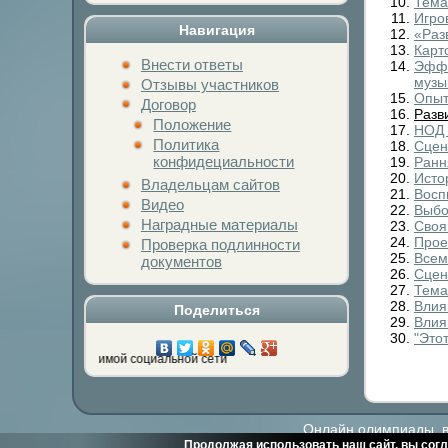
Тема
Игро
Навигация
«Раз
Карт
Внести ответы
Эффе
музы
Отзывы участников
Опыт
Договор
Разв
Положение
НОД 
Политика
Сцен
конфидециальности
Ранн
Исто
Владельцам сайтов
Восп
Видео
Выбо
Наградные материалы
Своя
Прое
Проверка подлинности
Всем
документов
Сцен
Тема
Влия
Поделиться
Влия
"Это
 кнопку любимой социальной сети
Онлайн олимпиады, ви
Продолжая использовать наш сайт, вы согл