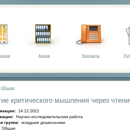
оста - викторины, олимпиады, конкурсы для шк
сание
Архив
Контакты
Пу
»
Общая
тие критического мышления через чтени
ликации:
14.12.2021
икации:
Научно-исследовательская работа
я группа:
младшие дошкольники
:
Общая