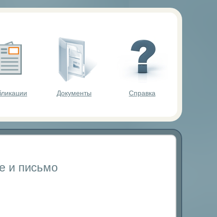
ольников.
бликации
Документы
Справка
е и письмо