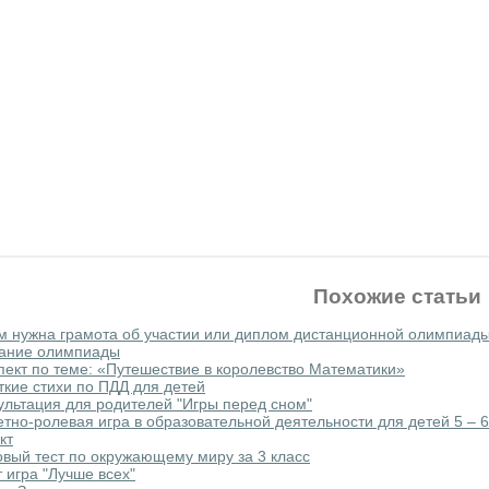
Похожие статьи
м нужна грамота об участии или диплом дистанционной олимпиад
ание олимпиады
пект по теме: «Путешествие в королевство Математики»
ткие стихи по ПДД для детей
ультация для родителей "Игры перед сном"
тно-ролевая игра в образовательной деятельности для детей 5 – 6
кт
овый тест по окружающему миру за 3 класс
т игра "Лучше всех"