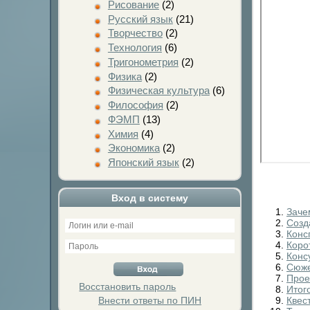
Рисование
(2)
Русский язык
(21)
Творчество
(2)
Технология
(6)
Тригонометрия
(2)
Физика
(2)
Физическая культура
(6)
Философия
(2)
ФЭМП
(13)
Химия
(4)
Экономика
(2)
Японский язык
(2)
Вход в систему
Заче
Созд
Конс
Коро
Конс
Сюже
Прое
Восстановить пароль
Итог
Внести ответы по ПИН
Квес