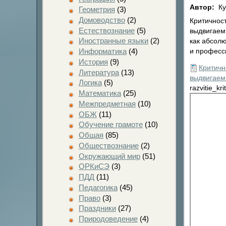
Автор:
Ку
Геометрия
(3)
Домоводство
(2)
Критичност
Естествознание
(5)
выдвигаем
Иностранные языки
(2)
как абсолю
Информатика
(4)
и професси
История
(9)
Критичн
Литература
(13)
выдвигае
Логика
(5)
razvitie_k
Математика
(25)
Межпредметная
(10)
ОБЖ
(11)
Обучение грамоте
(10)
Общая
(85)
Обществознание
(2)
Окружающий мир
(51)
ОРКиСЭ
(3)
ПДД
(11)
Педагогика
(45)
Право
(3)
Праздники
(27)
Природоведение
(4)