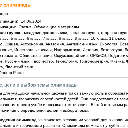
е олимпиады
ация
бликации:
14.06.2024
ликации:
Статья, Обучающие материалы
ная группа:
младшие дошкольники, средняя группа, старшая группа, подготовительная группа, 1 класс, 2 класс, 3
класс, 5 класс, 6 класс, 7 класс, 8 класс, 9 класс, 10 класс, 11 класс,
а:
Общая, Астрономия, Анатомия, Английский язык, Биология, Ботаника, География, Геометрия, Домоводство,
знание, Иностранные языки, Информатика, История, Литература, 
 грамоте, Обществознание, Окружающий мир, ОРКиСЭ, Педагогика
е, Русский язык, Творчество, Технология, Тригонометрия, Физика,
а, Японский язык
Фактор Роста
е, цели и выбор темы олимпиады
 для учащихся начальной школы играют важную роль в образовате
уальных и творческих способностей детей. Они предоставляют возм
вивают интерес к учебе и повышают мотивацию. В этой статье мы 
 начиная с определения целей и выбора темы.
ведения олимпиад
заключается в создании условий для выявлени
уального и творческого развития. Олимпиады помогают углубить з