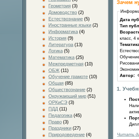
Зачем н
Геометрия
(3)
Информ
Домоводство
(2)
Естествознание
(5)
Дата пу
Иностранные языки
(2)
Тип пуб
Информатика
(4)
Возраст
История
(9)
класс, 4 
Литература
(13)
Тематик
Логика
(5)
Естество
Обучение
Математика
(25)
Рисовани
Межпредметная
(10)
Экономик
ОБЖ
(11)
Автор:
Обучение грамоте
(10)
Общая
(85)
1. Учеб
Обществознание
(2)
Окружающий мир
(51)
Пост
ОРКиСЭ
(3)
Нали
ПДД
(11)
акти
Педагогика
(45)
Пор
Право
(3)
Дипл
Праздники
(27)
Читать д
Природоведение
(4)