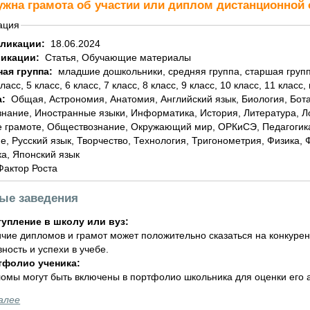
ужна грамота об участии или диплом дистанционно
ация
бликации:
18.06.2024
ликации:
Статья, Обучающие материалы
ная группа:
младшие дошкольники, средняя группа, старшая группа, подготовительная группа, 1 класс, 2 класс, 3
класс, 5 класс, 6 класс, 7 класс, 8 класс, 9 класс, 10 класс, 11 класс,
а:
Общая, Астрономия, Анатомия, Английский язык, Биология, Ботаника, География, Геометрия, Домоводство,
знание, Иностранные языки, Информатика, История, Литература, 
 грамоте, Обществознание, Окружающий мир, ОРКиСЭ, Педагогика
е, Русский язык, Творчество, Технология, Тригонометрия, Физика,
а, Японский язык
Фактор Роста
ные заведения
упление в школу или вуз:
чие дипломов и грамот может положительно сказаться на конкурен
вность и успехи в учебе.
тфолио ученика:
омы могут быть включены в портфолио школьника для оценки его а
алее