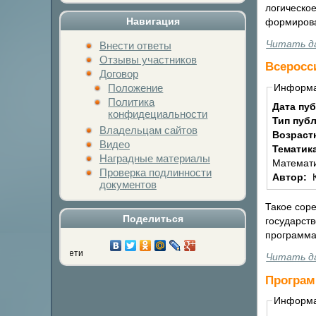
логическое
Навигация
формирова
Читать д
Внести ответы
Отзывы участников
Всеросс
Договор
Положение
Информ
Политика
Дата пу
конфидециальности
Тип пуб
Владельцам сайтов
Возраст
Видео
Тематик
Наградные материалы
Математи
Проверка подлинности
Автор:
документов
Такое соре
Поделиться
государст
программа
Нажми на кнопку люб
Читать д
Програм
Информ