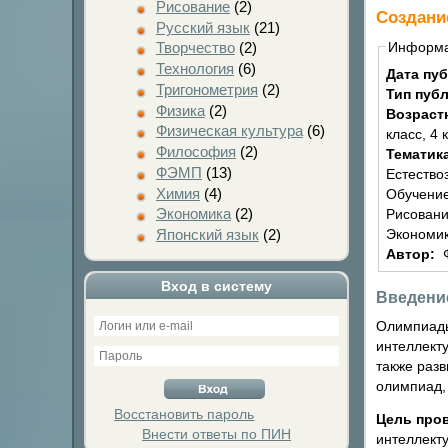
Рисование
(2)
Создани
Русский язык
(21)
Информ
Творчество
(2)
Технология
(6)
Дата пу
Тригонометрия
(2)
Тип пуб
Физика
(2)
Возраст
Физическая культура
(6)
класс, 4 
Философия
(2)
Тематик
ФЭМП
(13)
Естество
Химия
(4)
Обучение
Экономика
(2)
Рисовани
Экономик
Японский язык
(2)
Автор:
Вход в систему
Введени
Олимпиады
интеллект
также раз
олимпиад,
Восстановить пароль
Цель про
Внести ответы по ПИН
интеллект