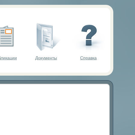
ольников.
бликации
Документы
Справка