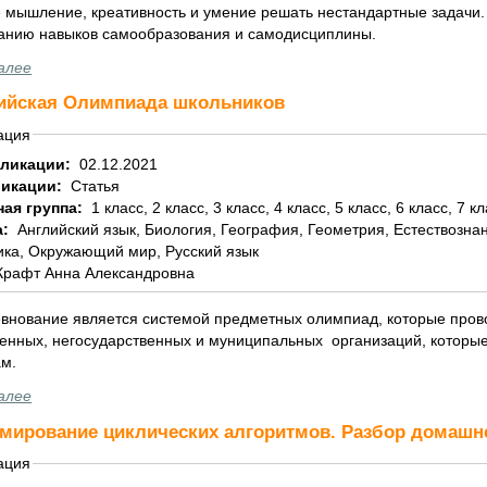
 мышление, креативность и умение решать нестандартные задачи. 
нию навыков самообразования и самодисциплины.
алее
ийская Олимпиада школьников
ация
бликации:
02.12.2021
ликации:
Статья
ная группа:
1 класс, 2 класс, 3 класс, 4 класс, 5 класс, 6 класс, 7 к
а:
Английский язык, Биология, География, Геометрия, Естествознание, Информатика, История, Литература,
ка, Окружающий мир, Русский язык
Крафт Анна Александровна
внование является системой предметных олимпиад, которые провод
венных, негосударственных и муниципальных организаций, которы
м.
имой социальной сети
алее
мирование циклических алгоритмов. Разбор домашн
ация