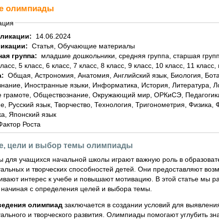
е олимпиады
ация
бликации:
14.06.2024
ликации:
Статья, Обучающие материалы
ная группа:
младшие дошкольники, средняя группа, старшая группа, подготовительная группа, 1 класс, 2 класс, 3
класс, 5 класс, 6 класс, 7 класс, 8 класс, 9 класс, 10 класс, 11 класс,
а:
Общая, Астрономия, Анатомия, Английский язык, Биология, Ботаника, География, Геометрия, Домоводство,
знание, Иностранные языки, Информатика, История, Литература, 
 грамоте, Обществознание, Окружающий мир, ОРКиСЭ, Педагогика
е, Русский язык, Творчество, Технология, Тригонометрия, Физика,
а, Японский язык
Фактор Роста
е, цели и выбор темы олимпиады
 для учащихся начальной школы играют важную роль в образовате
уальных и творческих способностей детей. Они предоставляют возм
вивают интерес к учебе и повышают мотивацию. В этой статье мы 
 начиная с определения целей и выбора темы.
ведения олимпиад
заключается в создании условий для выявлени
уального и творческого развития. Олимпиады помогают углубить з