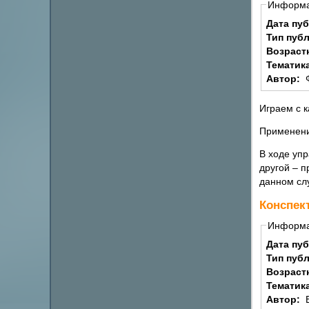
Информ
Дата пу
Тип пуб
Возраст
Тематик
Автор:
Играем с 
Применени
В ходе уп
другой – п
данном сл
Конспек
Информ
Дата пу
Тип пуб
Возраст
Тематик
Автор: