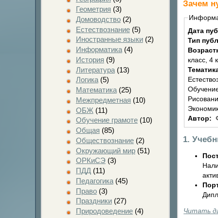
Зачем н
Геометрия
(3)
Информ
Домоводство
(2)
Естествознание
(5)
Дата пу
Иностранные языки
(2)
Тип пуб
Информатика
(4)
Возраст
История
(9)
класс, 4 
Литература
(13)
Тематик
Логика
(5)
Естество
Обучение
Математика
(25)
Рисовани
Межпредметная
(10)
Экономик
ОБЖ
(11)
Автор:
Обучение грамоте
(10)
Общая
(85)
1. Учеб
Обществознание
(2)
Окружающий мир
(51)
Пост
ОРКиСЭ
(3)
Нали
ПДД
(11)
акти
Педагогика
(45)
Пор
Право
(3)
Дипл
Праздники
(27)
Читать д
Природоведение
(4)