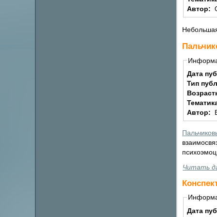
Автор:
Небольшая
Пальчик
Информ
Дата пу
Тип пуб
Возраст
Тематик
Автор:
Пальчиков
взаимосвя
психоэмоц
Читать д
Конспек
Информ
Дата пу