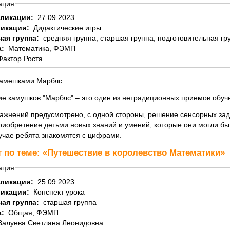
ация
бликации:
27.09.2023
ликации:
Дидактические игры
ная группа:
средняя группа, старшая группа, подготовительная гр
а:
Математика, ФЭМП
Фактор Роста
камешками Марблс.
е камушков "Марблс" – это один из нетрадиционных приемов обуче
ражнений предусмотрено, с одной стороны, решение сенсорных зада
риобретение детьми новых знаний и умений, которые они могли бы 
учае ребята знакомятся с цифрами.
т по теме: «Путешествие в королевство Математики»
ация
бликации:
25.09.2023
ликации:
Конспект урока
ная группа:
старшая группа
а:
Общая, ФЭМП
Валуева Светлана Леонидовна