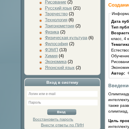
Рисование
(2)
Создани
Русский язык
(21)
Информ
Творчество
(2)
Технология
(6)
Дата пу
Тригонометрия
(2)
Тип пуб
Физика
(2)
Возраст
Физическая культура
(6)
класс, 4 
Философия
(2)
Тематик
ФЭМП
(13)
Естество
Химия
(4)
Обучение
Экономика
(2)
Рисовани
Экономик
Японский язык
(2)
Автор:
Вход в систему
Введени
Олимпиады
интеллект
также раз
олимпиад,
Восстановить пароль
Цель про
Внести ответы по ПИН
интеллект