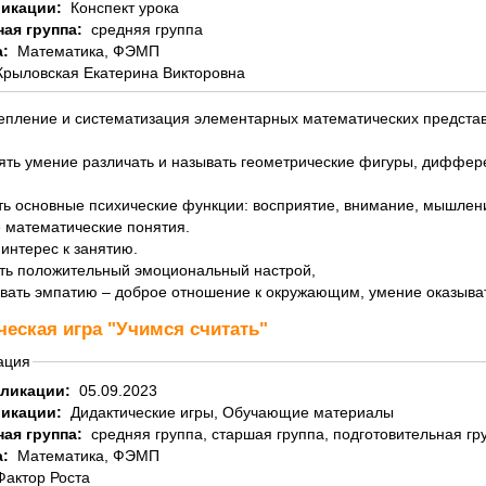
ликации:
Конспект урока
ная группа:
средняя группа
а:
Математика, ФЭМП
Крыловская Екатерина Викторовна
репление и систематизация элементарных математических представ
ять умение различать и называть геометрические фигуры, диффере
ть основные психические функции: восприятие, внимание, мышлени
 математические понятия.
 интерес к занятию.
ать положительный эмоциональный настрой,
ывать эмпатию – доброе отношение к окружающим, умение оказыва
ческая игра "Учимся считать"
ация
бликации:
05.09.2023
ликации:
Дидактические игры, Обучающие материалы
ная группа:
средняя группа, старшая группа, подготовительная гр
а:
Математика, ФЭМП
Фактор Роста