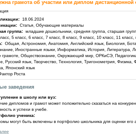
ужна грамота об участии или диплом дистанционно
ация
бликации:
18.06.2024
ликации:
Статья, Обучающие материалы
ная группа:
младшие дошкольники, средняя группа, старшая группа, подготовительная группа, 1 класс, 2 класс, 3
класс, 5 класс, 6 класс, 7 класс, 8 класс, 9 класс, 10 класс, 11 класс,
а:
Общая, Астрономия, Анатомия, Английский язык, Биология, Ботаника, География, Геометрия, Домоводство,
знание, Иностранные языки, Информатика, История, Литература, 
 грамоте, Обществознание, Окружающий мир, ОРКиСЭ, Педагогика
е, Русский язык, Творчество, Технология, Тригонометрия, Физика,
а, Японский язык
Фактор Роста
ные заведения
упление в школу или вуз:
чие дипломов и грамот может положительно сказаться на конкурен
вность и успехи в учебе.
тфолио ученика:
омы могут быть включены в портфолио школьника для оценки его а
алее