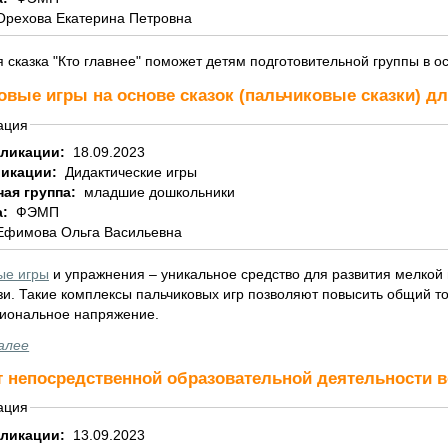
Орехова Екатерина Петровна
 сказка "Кто главнее" поможет детям подготовительной группы в 
овые игры на основе сказок (пальчиковые сказки) дл
ация
бликации:
18.09.2023
ликации:
Дидактические игры
ная группа:
младшие дошкольники
а:
ФЭМП
Ефимова Ольга Васильевна
ые игры
и упражнения – уникальное средство для развития мелкой 
зи. Такие комплексы пальчиковых игр позволяют повысить общий т
иональное напряжение.
алее
т непосредственной образовательной деятельности в
ация
бликации:
13.09.2023