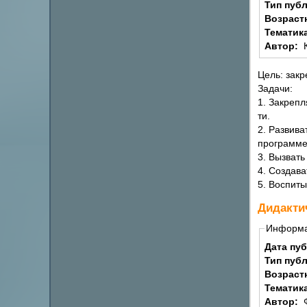
Тип пуб
Возраст
Тематик
Автор:
Цель: зак
Задачи:
1. Закрепл
ти.
2. Развива
программе
3. Вызвать
4. Создав
5. Воспит
Дидакти
Информ
Дата пу
Тип пуб
Возраст
Тематик
Автор: