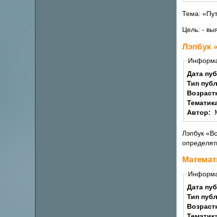
Тема: «Пу
Цель: - вы
Лэпбук «
Информ
Дата пу
Тип пуб
Возраст
Тематик
Автор:
Лэпбук «Во
определять
Математ
Информ
Дата пу
Тип пуб
Возраст
Тематик