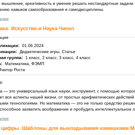
 мышление, креативность и умение решать нестандартные задачи. 
нию навыков самообразования и самодисциплины.
алее
ика: Искусство и Наука Чисел
ация
бликации:
01.06.2024
ликации:
Дидактические игры, Статья
ная группа:
1 класс, 2 класс, 3 класс, 4 класс
а:
Математика, ФЭМП
Фактор Роста
е
а — это универсальный язык науки, инструмент, с помощью которо
ет все аспекты нашей жизни, от простых арифметических действи
ыми технологиями. Но математика — это не только средство решен
 способное захватить воображение и пробудить интеллектуальное 
алее
 цифры. Шаблоны для выкладывания камешками М