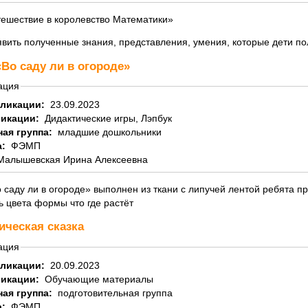
тешествие в королевство Математики»
явить полученные знания, представления, умения, которые дети по
Во саду ли в огороде»
ация
бликации:
23.09.2023
ликации:
Дидактические игры, Лэпбук
ная группа:
младшие дошкольники
а:
ФЭМП
Малышевская Ирина Алексеевна
 саду ли в огороде» выполнен из ткани с липучей лентой ребята п
 цвета формы что где растёт
ическая сказка
ация
бликации:
20.09.2023
ликации:
Обучающие материалы
ная группа:
подготовительная группа
а:
ФЭМП