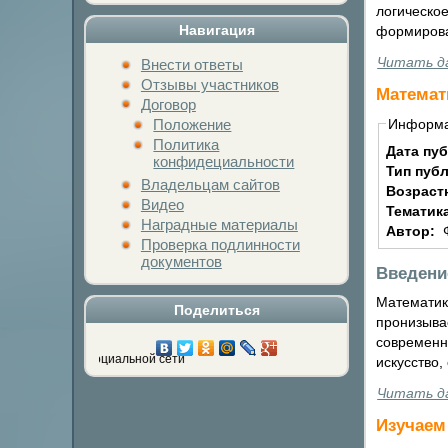
логическое
Навигация
формирова
Читать д
Внести ответы
Отзывы участников
Математ
Договор
Положение
Информ
Политика
Дата пу
конфидециальности
Тип пуб
Владельцам сайтов
Возраст
Видео
Тематик
Наградные материалы
Автор:
Проверка подлинности
документов
Введени
Математик
Поделиться
пронизыва
современн
мой социальной сети
искусство,
Читать д
Изучаем