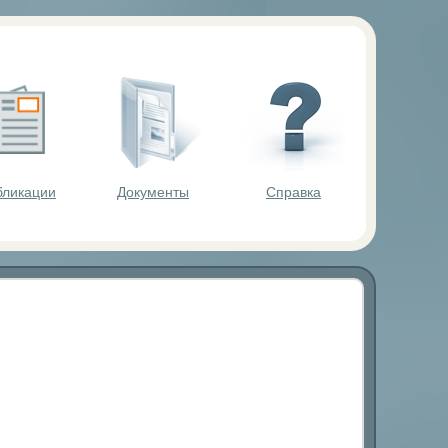
ольников.
бликации
Документы
Справка