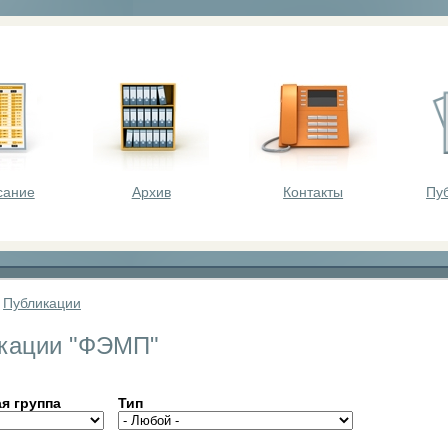
оста - викторины, олимпиады, конкурсы для шк
сание
Архив
Контакты
Пу
»
Публикации
кации "ФЭМП"
я группа
Тип