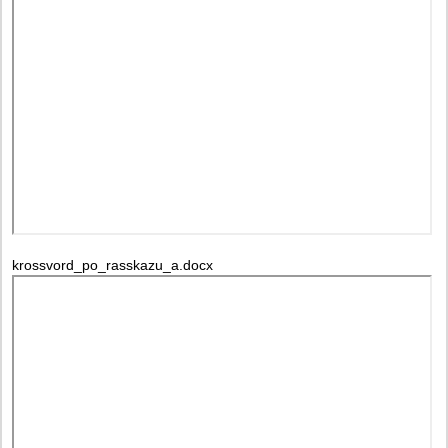
krossvord_po_rasskazu_a.docx