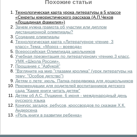
Похожие статьи
Технологическая карта урока литературы в 5 классе
«Секреты юмористического рассказа (А.П.Чехов
«Лошадиная фамилия»)
Зачем нужна грамота об участии или диплом
дистанционной олимпиады?
Создание олимпиады
Технологическая карта «Литературное чтение, 3
класс».Тема: «Мороз – воевода»
Всероссийская Олимпиада школьников
Учебная презентация по литературному чтению.3 класс,
УМК «Школа России».
Прощание с "Азбукой"
"Взгляните на мир "глазами кролика" (урок литературы на
тему: "Особое детство")
Детям о лете: июль. Папка-передвижка для дошкольников
Рекомендации для родителей воспитанников детского
сада "Какие книги читать детям"
Детям об А.С. Пушкине. 6 июня - международный день
русского языка
Конкурс загадок, ребусов, кроссвордов по сказкам Х.К.
Андерсена
«Роль книги в развитии ребенка»