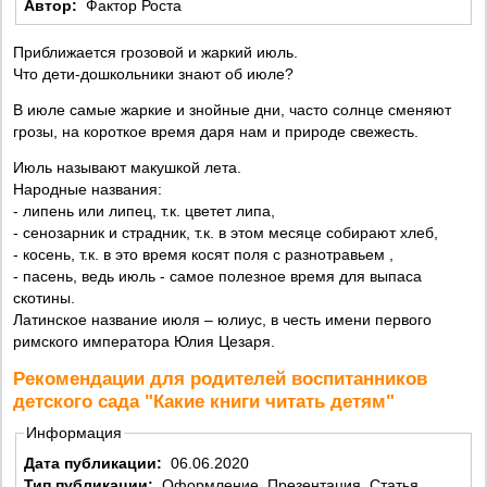
Автор:
Фактор Роста
Приближается грозовой и жаркий июль.
Что дети-дошкольники знают об июле?
В июле самые жаркие и знойные дни, часто солнце сменяют
грозы, на короткое время даря нам и природе свежесть.
Июль называют макушкой лета.
Народные названия:
- липень или липец, т.к. цветет липа,
- сенозарник и страдник, т.к. в этом месяце собирают хлеб,
- косень, т.к. в это время косят поля с разнотравьем ,
- пасень, ведь июль - самое полезное время для выпаса
скотины.
Латинское название июля – юлиус, в честь имени первого
римского императора Юлия Цезаря.
Рекомендации для родителей воспитанников
детского сада "Какие книги читать детям"
Информация
Дата публикации:
06.06.2020
Тип публикации:
Оформление, Презентация, Статья