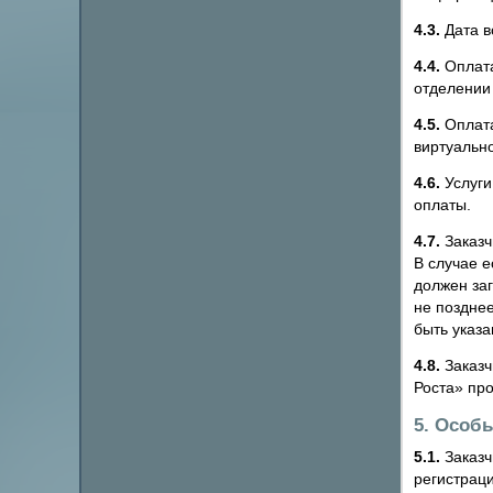
4.3.
Дата в
4.4.
Оплата
отделении 
4.5.
Оплата
виртуальн
4.6.
Услуги
оплаты.
4.7.
Заказч
В случае е
должен за
не поздне
быть указа
4.8.
Заказч
Роста» про
5. Особ
5.1.
Заказч
регистрац