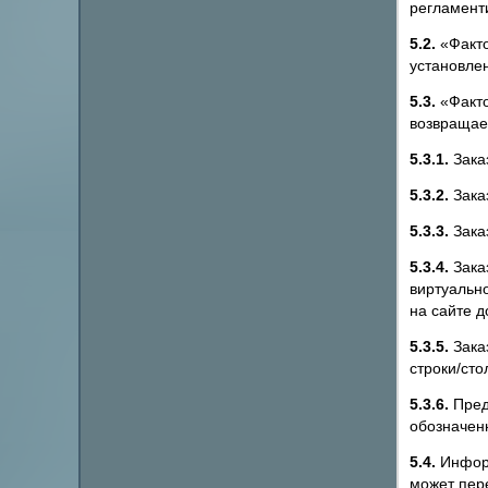
регламент
5.2.
«Факто
установле
5.3.
«Факто
возвращает
5.3.1.
Заказ
5.3.2.
Заказ
5.3.3.
Зака
5.3.4.
Заказ
виртуальн
на сайте 
5.3.5.
Зака
строки/сто
5.3.6.
Пред
обозначен
5.4.
Информ
может пер