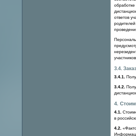
обработке
дистанцио
ответов уч
родителей
проведения
Персональ
предусмот
нерезидент
участнико
3.4. Зака
3.4.1.
Получ
3.4.2.
Полу
дистанцио
4. Стоим
4.1.
Стоимо
в российск
4.2.
«Факто
Информаци