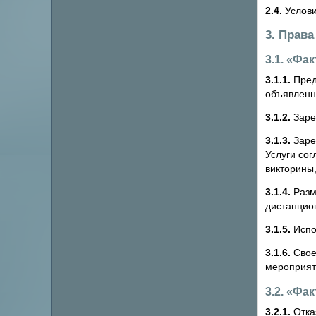
2.4.
Услови
3. Права
3.1. «Фа
3.1.1.
Пред
объявленн
3.1.2.
Заре
3.1.3.
Зарег
Услуги со
викторины
3.1.4.
Разм
дистанцио
3.1.5.
Испо
3.1.6.
Свое
мероприят
3.2. «Фа
3.2.1.
Отказ