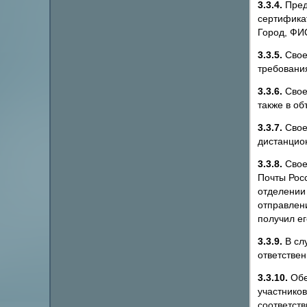
3.3.4.
Пред
сертифика
Город, ФИ
3.3.5.
Свое
требовани
3.3.6.
Свое
также в о
3.3.7.
Своев
дистанцио
3.3.8.
Свое
Почты Рос
отделении
отправлени
получил ег
3.3.9.
В слу
ответствен
3.3.10.
Обе
участников
соответст