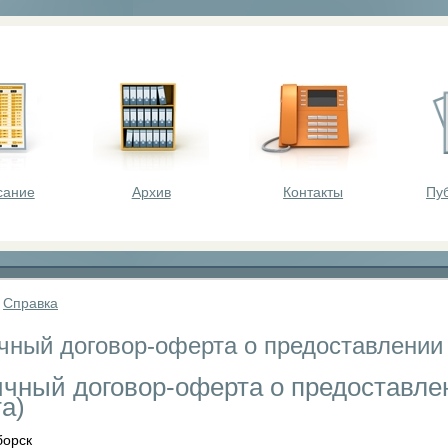
оста - викторины, олимпиады, конкурсы для шк
сание
Архив
Контакты
Пу
»
Справка
чный договор-оферта о предоставлении 
чный договор-оферта о предоставлен
а)
борск