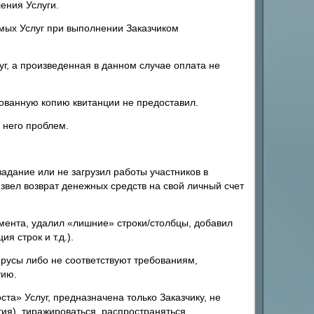
ения Услуги.
мых Услуг при выполнении Заказчиком
уг, а произведенная в данном случае оплата не
рованную копию квитанции не предоставил.
 него проблем.
адание или не загрузил работы участников в
извел возврат денежных средств на свой личный счет
мента, удалил «лишние» строки/столбцы, добавил
я строк и т.д.).
русы либо не соответствуют требованиям,
тию.
а» Услуг, предназначена только Заказчику, не
ия), тиражироваться, распространяться,