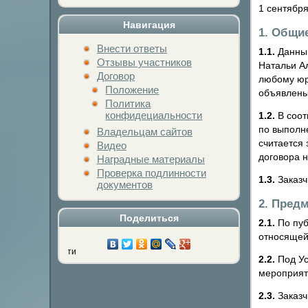
1 сентября
Навигация
1. Общи
Внести ответы
1.1.
Данный
Отзывы участников
Натальи А
Договор
любому юр
Положение
объявлены
Политика
конфидециальности
1.2.
В соот
по выполне
Владельцам сайтов
считается
Видео
договора н
Наградные материалы
Проверка подлинности
1.3.
Заказч
документов
2. Пред
Поделиться
2.1.
По пуб
относящей
Нажми на кнопку любимой с
2.2.
Под Ус
мероприяти
2.3.
Заказч