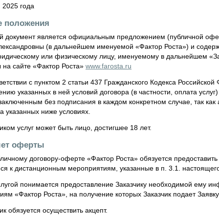
 2025 года
е положения
 документ является официальным предложением (публичной офе
лександровны (в дальнейшем именуемой «Фактор Роста») и содерж
идическому или физическому лицу, именуемому в дальнейшем «Зак
 на сайте «Фактор Роста»
www.farosta.ru
ветствии с пунктом 2 статьи 437 Гражданского Кодекса Российской
нию указанных в ней условий договора (в частности, оплата услуг
 заключенным без подписания в каждом конкретном случае, так как
а указанных ниже условиях.
иком услуг может быть лицо, достигшее 18 лет.
мет оферты
личному договору-оферте «Фактор Роста» обязуется предоставить
ся к дистанционным мероприятиям, указанные в п. 3.1. настоящего
оциальной сети
лугой понимается предоставление Заказчику необходимой ему и
ям «Фактор Роста», на получение которых Заказчик подает Заявку
ик обязуется осуществить акцепт.