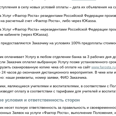
ступления в силу новых условий оплаты – дата их объявления на 
 Услуг «Фактор Роста» резидентами Российской Федерации произ
на расчетный счет «Фактор Роста», либо через ЮKassa.
 Услуг «Фактор Роста» нерезидентами Российской Федерации прои
ом кабинете (через ЮKassa).
 предоставляются Заказчику на условиях 100% предоплаты стоимо
ик оплачивает Услугу в любом отделении банка за 3 рабочих дня 
сли Заказчик оплатил выбранную Услугу позже установленного срока,
грузить сканированную копию чека об оплате на сайт
www.farosta.ru
е 24 часов до окончания дистанционного мероприятия. В чеке ил
но: наши реквизиты, номер заявки, ФИО Заказчика.
ики, являющиеся учителями и воспитателями, в соответствии с П
изводят оплату в соответствии с тарифами для учителей и воспита
ые условия и ответственность сторон
ик несет полную ответственность за правильность и своевременн
ионных Заявок на услуги «Фактор Роста», выполнение Положения, 