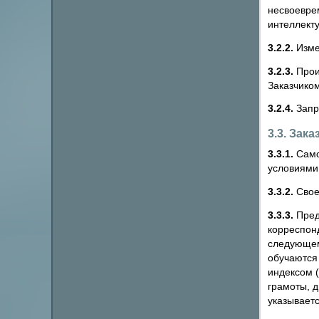
несвоевре
интеллект
3.2.2.
Изме
3.2.3.
Прои
Заказчиком
3.2.4.
Запро
3.3. Зака
3.3.1.
Само
условиями
3.3.2.
Свое
3.3.3.
Пред
корреспон
следующем
обучаются 
индексом (
грамоты, д
указывает