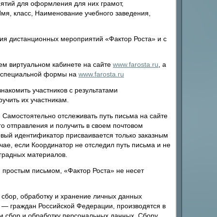
ятий для оформления для них грамот,
мя, класс, Наименование учебного заведения,
ия дистанционных мероприятий «Фактор Роста» и с
ем виртуальном кабинете на сайте
www.farosta.ru
, а
ю специальной формы на
www.farosta.ru
накомить участников с результатами
учить их участникам.
 Самостоятельно отслеживать путь письма на сайте
о отправления и получить в своем почтовом
вый идентификатор присваивается только заказным
учае, если Координатор не отследил путь письма и не
аградных материалов.
и простым письмом, «Фактор Роста» не несет
 сбор, обработку и хранение личных данных
я — граждан Российской Федерации, производятся в
 сбор и обработку персональных данных. Сбору,