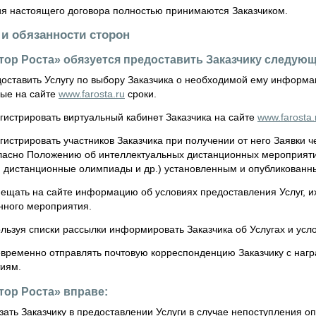
я настоящего договора полностью принимаются Заказчиком.
 и обязанности сторон
ктор Роста» обязуется предоставить Заказчику следующ
оставить Услугу по выбору Заказчика о необходимой ему информ
ые на сайте
www.farosta.ru
сроки.
гистрировать виртуальный кабинет Заказчика на сайте
www.farosta.
истрировать участников Заказчика при получении от него Заявки 
гласно Положению об интеллектуальных дистанционных мероприят
, дистанционные олимпиады и др.) установленным и опубликованн
ещать на сайте информацию об условиях предоставления Услуг, их
нного мероприятия.
льзуя списки рассылки информировать Заказчика об Услугах и усло
временно отправлять почтовую корреспонденцию Заказчику с на
иям.
ктор Роста» вправе:
ать Заказчику в предоставлении Услуги в случае непоступления оп