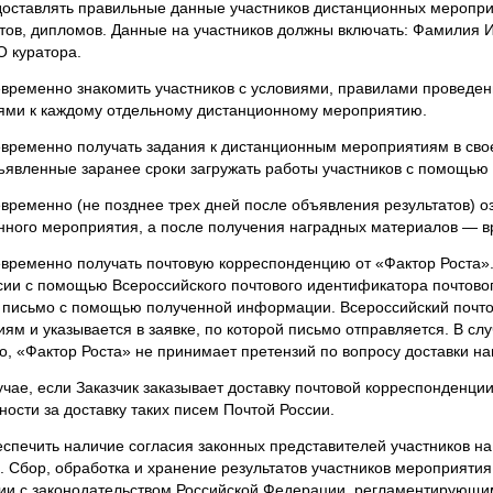
оставлять правильные данные участников дистанционных меропри
тов, дипломов. Данные на участников должны включать: Фамилия И
О куратора.
временно знакомить участников с условиями, правилами проведен
ями к каждому отдельному дистанционному мероприятию.
временно получать задания к дистанционным мероприятиям в сво
бъявленные заранее сроки загружать работы участников с помощь
ременно (не позднее трех дней после объявления результатов) оз
нного мероприятия, а после получения наградных материалов — вр
временно получать почтовую корреспонденцию от «Фактор Роста».
сии с помощью Всероссийского почтового идентификатора почтовог
 письмо с помощью полученной информации. Всероссийский почто
ям и указывается в заявке, по которой письмо отправляется. В сл
о, «Фактор Роста» не принимает претензий по вопросу доставки н
чае, если Заказчик заказывает доставку почтовой корреспонденци
ности за доставку таких писем Почтой России.
спечить наличие согласия законных представителей участников на
. Сбор, обработка и хранение результатов участников мероприяти
вии с законодательством Российской Федерации, регламентирующим