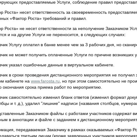
ирующих предоставляемые Услуги, соблюдение правил предоставл
р Роста» несет ответственность за своевременность предоставляе
нных «Фактор Роста» требований и правил.
р Роста» не несет ответственности за неполучение Заказчиком Усл
ся и на другие Услуги не переносится, в следующих случаях:
чик Услугу оплатил в банке менее чем за 3 рабочих дня, но скани
чик не может получить оплаченные Услуги по причине возникших у
зчик указал ошибочные данные в виртуальном кабинете.
чик в сроки проведения дистанционного мероприятия не получил з
ом кабинете на
www.farosta.ru
, но при этом самостоятельно не про
до окончания срока приема работ по мероприятию.
зчик самостоятельно изменил бланк ответов (изменил формат доку
лбцы и т. д.), удалил "лишние" надписи (названия столбцов, нумераци
ставленные Заказчиком файлы с работами участников содержат ви
ным в аннотации и файле с заданием к дистанционному мероприя
ация, передаваемая Заказчику в рамках оказываемых «Фактор Рост
едаваться третьим лицам (кроме заявленных участников мероприят