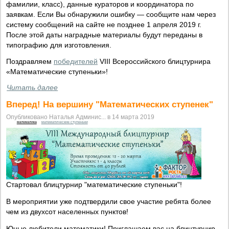
фамилии, класс), данные кураторов и координатора по
заявкам. Если Вы обнаружили ошибку — сообщите нам через
систему сообщений на сайте не позднее 1 апреля 2019 г.
После этой даты наградные материалы будут переданы в
типографию для изготовления.
Поздравляем
победителей
VIII Всероссийского блицтурнира
«Математические ступеньки»!
Читать далее
Вперед! На вершину "Математических ступенек"
Опубликовано Наталья Админис... в 14 марта 2019
математика
математические ступеньки
Стартовал блицтурнир "математические ступеньки"!
В мероприятии уже подтвердили свое участие ребята более
чем из двухсот населенных пунктов!
Юные любители математики! Приглашаем вас на блицтурнир