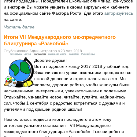
Итоги подведены. Победителей школьных олимпиад, конкурсов
и викторин Вы можете увидеть в своем виртуальном кабинете
на официальном сайте Фактора Роста. Для этого
авторизуйтесь
на сайте.
Читать далее
Итоги VII Международного межпредметного
блицтурнира «Разнобой».
Опубликовано Администратор в 23 мая 2018
литература
логика
математика
начальная школа
разнобой
Русский язык
Дорогие друзья!
Вот и подошел к концу 2017-2018 учебный год.
Заканчиваются уроки, школьники прощаются со
школой до осени и строят планы на лето. Мы
желаем, дорогие ребята, чтобы каникулы были
насыщенными, интересными, увлекательными и полезными.
Отдыхайте, узнавайте новое, читайте, гуляйте, набирайтесь
сил, чтобы 1 сентября с радостью встретиться с друзьями и
учителями под крышей родной школы!
Нам осталось подвести итоги последнего в этом году
интеллектуального состязания - VII Международного
межпредметного блицтурнира «Разнобой». Тысячи ребят и