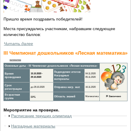
Пришло время поздравить победителей!
Места присуждались участникам, набравшим следующее
количество баллов:
Читать далее
III Чемпионат дошкольников «Лесная математика»
математика
Основные даты - III Чемпионат дошкольников «Лесная математика»
Подведение итогов
Время
15.10.2020 -
04.11.2020
Наградные
проведения
29.10.2020
05.11.2020
материалы
Срок
до 29.10.2020
Отправка нагр. мат.
16.11.2020
регистрации
Возрастная
подг.
Область знаний
Математика
🏁
Закончено
группа
Мероприятие на проверке.
Расписание текущих олимпиад
Наградные материалы