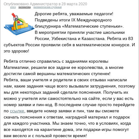
Опубликовано Администратор в 28 марта 2020
итоги
математика
математические ступеньки
Дорогие ребята, уважаемые педагоги!
Подведены итоги IX Международного
блицтурнира «Математические ступеньки».
В мероприятии приняли участие школьники
России, Узбекистана и Казахстана. Ребята из 83
субъектов России проявили себя в математическом конкурсе. И
это здорово!
Ребята отлично справились с заданиями королевы
Математики, решили все задачи ее королевства, а многие
достигли самой вершины математических ступенек!
Ребята, ваши учителя и родители в своих отзывах написали
нам, какие задания чаще всего вызывали затруднения, поэтому
мы для некоторых заданий сделали пояснения. Получить их
можно у учителя или самостоятельно на сайте, если у вас есть
номер заявки и пин-код. В последнем случае просто перейдите
по
ссылке
, введите номер заявки и пин, там вы сможете
скачать пояснения к ответам, наградной материал и подарок
для каждого участника. Мы знаем точно, что в условиях, когда
все находятся на карантине дома, эти подарки-игры помогут
вам весело и с пользой провести время!