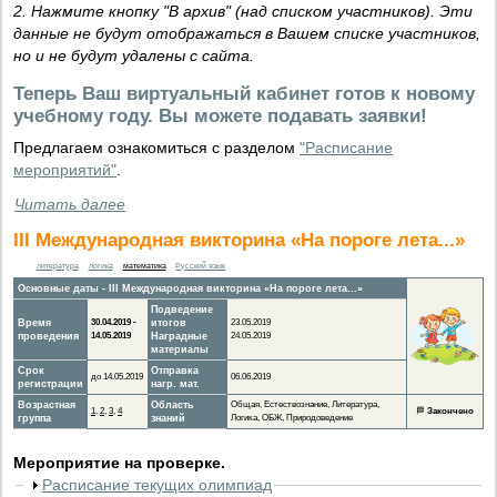
2. Нажмите кнопку "В архив" (над списком участников). Эти
данные не будут отображаться в Вашем списке участников,
но и не будут удалены с сайта.
Теперь Ваш виртуальный кабинет готов к новому
учебному году. Вы можете подавать заявки!
Предлагаем ознакомиться с разделом
"Расписание
мероприятий"
.
Читать далее
III Международная викторина «На пороге лета...»
литература
логика
математика
Русский язык
Основные даты - III Международная викторина «На пороге лета...»
Подведение
Время
30.04.2019 -
итогов
23.05.2019
проведения
14.05.2019
Наградные
24.05.2019
материалы
Срок
Отправка
до 14.05.2019
06.06.2019
регистрации
нагр. мат.
Возрастная
Область
Общая, Естествознание, Литература,
1
,
2
,
3
,
4
🏁
Закончено
группа
знаний
Логика, ОБЖ, Природоведение
Мероприятие на проверке.
Расписание текущих олимпиад