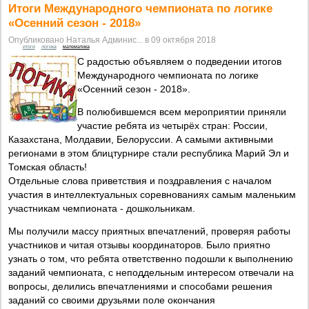
Итоги Международного чемпионата по логике
«Осенний сезон - 2018»
Опубликовано Наталья Админис... в 09 октября 2018
итоги
логика
математика
С радостью объявляем о подведении итогов
Международного чемпионата по логике
«Осенний сезон - 2018».
В полюбившемся всем мероприятии приняли
участие ребята из четырёх стран: России,
Казахстана, Молдавии, Белоруссии. А самыми активными
регионами в этом блицтурнире стали республика Марий Эл и
Томская область!
Отдельные слова приветствия и поздравления с началом
участия в интеллектуальных соревнованиях самым маленьким
участникам чемпионата - дошкольникам.
Мы получили массу приятных впечатлений, проверяя работы
участников и читая отзывы координаторов. Было приятно
узнать о том, что ребята ответственно подошли к выполнению
заданий чемпионата, с неподдельным интересом отвечали на
вопросы, делились впечатлениями и способами решения
заданий со своими друзьями поле окончания