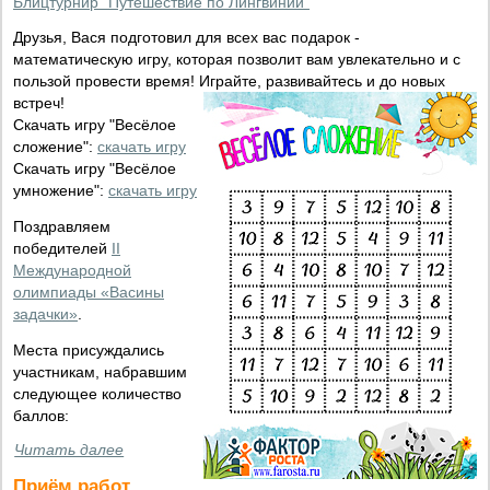
Блицтурнир "Путешествие по Лингвинии"
Друзья, Вася подготовил для всех вас подарок -
математическую игру, которая позволит вам увлекательно и с
пользой провести время! Играйте, развивайтесь и до новых
встреч!
Скачать игру "Весёлое
сложение":
скачать игру
Скачать игру "Весёлое
умножение":
скачать игру
Поздравляем
победителей
II
Международной
олимпиады «Васины
задачки»
.
Места присуждались
участникам, набравшим
следующее количество
баллов:
Читать далее
Приём работ