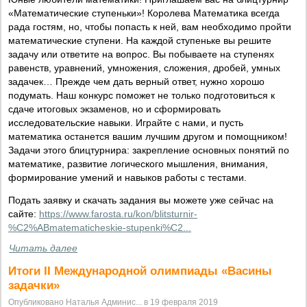
«Математические ступеньки»! Королева Математика всегда
рада гостям, но, чтобы попасть к ней, вам необходимо пройти
математические ступени. На каждой ступеньке вы решите
задачу или ответите на вопрос. Вы побываете на ступенях
равенств, уравнений, умножения, сложения, дробей, умных
задачек… Прежде чем дать верный ответ, нужно хорошо
подумать. Наш конкурс поможет не только подготовиться к
сдаче итоговых экзаменов, но и сформировать
исследовательские навыки. Играйте с нами, и пусть
математика останется вашим лучшим другом и помощником!
Задачи этого блицтурнира: закрепление основных понятий по
математике, развитие логического мышления, внимания,
формирование умений и навыков работы с тестами.
Подать заявку и скачать задания вы можете уже сейчас на
сайте:
https://www.farosta.ru/kon/blitsturnir-
%C2%ABmatematicheskie-stupenki%C2...
Читать далее
Итоги II Международной олимпиады «Васины
задачки»
Опубликовано Наталья Админис... в 19 февраля 2019