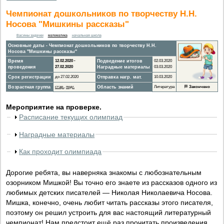
Чемпионат дошкольников по творчеству Н.Н.
Носова "Мишкины рассказы"
Васины задачки
математика
начальная школа
Основные даты - Чемпионат дошкольников по творчеству Н.Н.
Носова "Мишкины рассказы"
Время
12.02.2020 -
Подведение итогов
02.03.2020
проведения
27.02.2020
Наградные материалы
03.03.2020
Срок регистрации
до 27.02.2020
Отправка нагр. мат.
10.03.2020
Возрастная группа
стар.
,
подг.
Область знаний
Литература
🏁
Закончено
Мероприятие на проверке.
Расписание текущих олимпиад
Наградные материалы
Как проходит олимпиада
Дорогие ребята, вы наверняка знакомы с любознательным
озорником Мишкой! Вы точно его знаете из рассказов одного из
любимых детских писателей — Николая Николаевича Носова.
Мишка, конечно, очень любит читать рассказы этого писателя,
поэтому он решил устроить для вас настоящий литературный
чемпионат! Нам предстоит ещё раз прочитать произведения