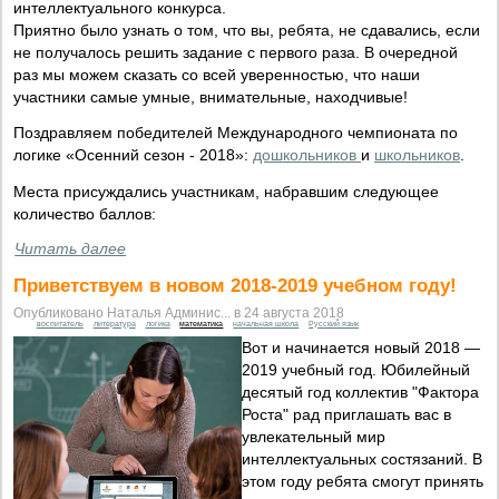
интеллектуального конкурса.
Приятно было узнать о том, что вы, ребята, не сдавались, если
не получалось решить задание с первого раза. В очередной
раз мы можем сказать со всей уверенностью, что наши
участники самые умные, внимательные, находчивые!
Поздравляем победителей Международного чемпионата по
логике «Осенний сезон - 2018»:
дошкольников
и
школьников
.
Места присуждались участникам, набравшим следующее
количество баллов:
Читать далее
Приветствуем в новом 2018-2019 учебном году!
Опубликовано Наталья Админис... в 24 августа 2018
воспитатель
литература
логика
математика
начальная школа
Русский язык
Вот и начинается новый 2018 —
2019 учебный год. Юбилейный
десятый год коллектив "Фактора
Роста" рад приглашать вас в
увлекательный мир
интеллектуальных состязаний. В
этом году ребята смогут принять