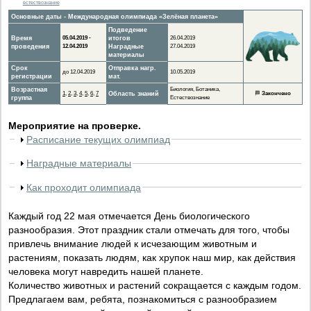
естествознание
Основные даты - Международная олимпиада «Зелёная планета»
Подведение
Время
05.04.2019 -
итогов
26.04.2019
проведения
12.04.2019
Наградные
27.04.2019
материалы
Срок
Отправка нагр.
до 12.04.2019
10.05.2019
регистрации
мат.
Возрастная
Биология, Ботаника,
1
,
2
,
3
,
4
,
5
,
6
,
7
Область знаний
🏁
Закончено
группа
Естествознание
Мероприятие на проверке.
Расписание текущих олимпиад
Наградные материалы
Как проходит олимпиада
Каждый год 22 мая отмечается День биологического
разнообразия. Этот праздник стали отмечать для того, чтобы
привлечь внимание людей к исчезающим животным и
растениям, показать людям, как хрупок наш мир, как действия
человека могут навредить нашей планете.
Количество животных и растений сокращается с каждым годом.
Предлагаем вам, ребята, познакомиться с разнообразием