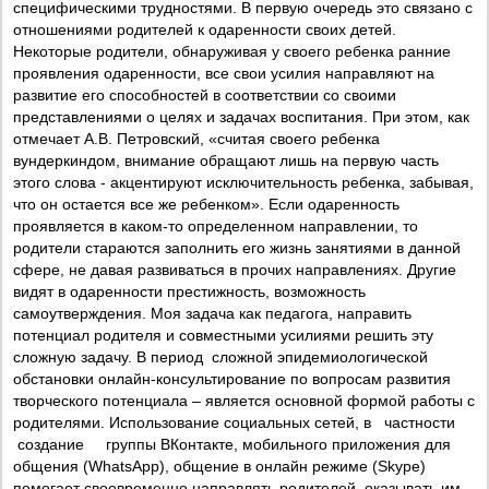
специфическими трудностями. В первую очередь это связано с
отношениями родителей к одаренности своих детей.
Некоторые родители, обнаруживая у своего ребенка ранние
проявления одаренности, все свои усилия направляют на
развитие его способностей в соответствии со своими
представлениями о целях и задачах воспитания. При этом, как
отмечает А.В. Петровский, «считая своего ребенка
вундеркиндом, внимание обращают лишь на первую часть
этого слова - акцентируют исключительность ребенка, забывая,
что он остается все же ребенком». Если одаренность
проявляется в каком-то определенном направлении, то
родители стараются заполнить его жизнь занятиями в данной
сфере, не давая развиваться в прочих направлениях. Другие
видят в одаренности престижность, возможность
самоутверждения. Моя задача как педагога, направить
потенциал родителя и совместными усилиями решить эту
сложную задачу. В период сложной эпидемиологической
обстановки онлайн-консультирование по вопросам развития
творческого потенциала – является основной формой работы с
родителями. Использование социальных сетей, в частности
создание группы ВКонтакте, мобильного приложения для
общения (WhatsApp), общение в онлайн режиме (Skype)
помогает своевременно направлять родителей, оказывать им