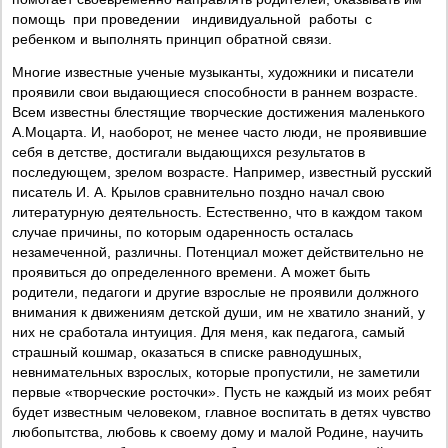
помощь при проведении индивидуальной работы с
ребенком и выполнять принцип обратной связи.
Многие известные ученые музыканты, художники и писатели
проявили свои выдающиеся способности в раннем возрасте.
Всем известны блестящие творческие достижения маленького
А.Моцарта. И, наоборот, не менее часто люди, не проявившие
себя в детстве, достигали выдающихся результатов в
последующем, зрелом возрасте. Например, известный русский
писатель И. А. Крылов сравнительно поздно начал свою
литературную деятельность. Естественно, что в каждом таком
случае причины, по которым одаренность осталась
незамеченной, различны. Потенциал может действительно не
проявиться до определенного времени. А может быть
родители, педагоги и другие взрослые не проявили должного
внимания к движениям детской души, им не хватило знаний, у
них не сработала интуиция. Для меня, как педагога, самый
страшный кошмар, оказаться в списке равнодушных,
невнимательных взрослых, которые пропустили, не заметили
первые «творческие росточки». Пусть не каждый из моих ребят
будет известным человеком, главное воспитать в детях чувство
любопытства, любовь к своему дому и малой Родине, научить