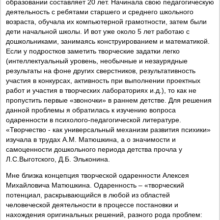
образовании составляет 20 лет. Начинала свою педагогическую
деятельность с ребятами старшего и среднего школьного
возраста, обучала их компьютерной грамотности, затем были
дети начальной школы. И вот уже около 5 лет работаю с
дошкольниками, занимаясь конструированием и математикой.
Если у подростков заметить творческие задатки легко
(интеллектуальный уровень, необычные и незаурядные
результаты на фоне других сверстников, результативность
участия в конкурсах, активность при выполнении проектных
работ и участия в творческих лабораториях и.д.), то как не
пропустить первые «звоночки» в раннем детстве. Для решения
данной проблемы я обратилась к изучению вопроса
одаренности в психолого-педагогической литературе.
«Творчество - как универсальный механизм развития психики»
изучала в трудах А.М. Матюшкина, а о значимости и
самоценности дошкольного периода детства прочла у
Л.С.Выготского, Д.Б. Эльконина.
Мне близка концепция творческой одаренности Алексея
Михайловича Матюшкина. Одаренность – «творческий
потенциал, раскрывающийся в любой из областей
человеческой деятельности в процессе постановки и
нахождения оригинальных решений, разного рода проблем: