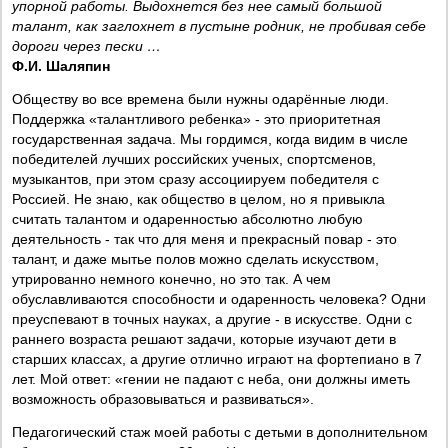
упорной работы. Выдохнется без нее самый большой
талант, как заглохнет в пустыне родник, не пробивая себе
дороги через пески …
Ф.И. Шаляпин
Обществу во все времена были нужны одарённые люди.
Поддержка «талантливого ребенка» - это приоритетная
государственная задача. Мы гордимся, когда видим в числе
победителей лучших российских ученых, спортсменов,
музыкантов, при этом сразу ассоциируем победителя с
Россией. Не знаю, как общество в целом, но я привыкла
считать талантом и одаренностью абсолютно любую
деятельность - так что для меня и прекрасный повар - это
талант, и даже мытье полов можно сделать искусством,
утрированно немного конечно, но это так. А чем
обуславливаются способности и одаренность человека? Одни
преуспевают в точных науках, а другие - в искусстве. Одни с
раннего возраста решают задачи, которые изучают дети в
старших классах, а другие отлично играют на фортепиано в 7
лет. Мой ответ: «гении не падают с неба, они должны иметь
возможность образовываться и развиваться».
Педагогический стаж моей работы с детьми в дополнительном