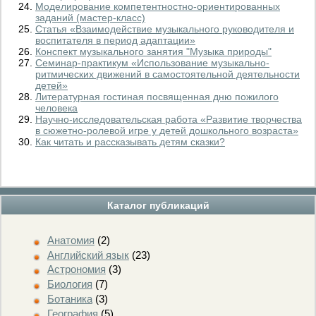
Моделирование компетентностно-ориентированных
заданий (мастер-класс)
Статья «Взаимодействие музыкального руководителя и
воспитателя в период адаптации»
Конспект музыкального занятия "Музыка природы"
Семинар-практикум «Использование музыкально-
ритмических движений в самостоятельной деятельности
детей»
Литературная гостиная посвященная дню пожилого
человека
Научно-исследовательская работа «Развитие творчества
в сюжетно-ролевой игре у детей дошкольного возраста»
Как читать и рассказывать детям сказки?
Каталог публикаций
Анатомия
(2)
Английский язык
(23)
Астрономия
(3)
Биология
(7)
Ботаника
(3)
География
(5)