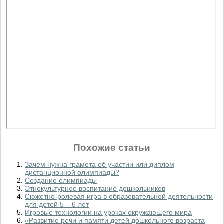
Похожие статьи
Зачем нужна грамота об участии или диплом
дистанционной олимпиады?
Создание олимпиады
Этнокультурное воспитание дошкольников
Сюжетно-ролевая игра в образовательной деятельности
для детей 5 – 6 лет
Игровые технологии на уроках окружающего мира
«Развитие речи и памяти детей дошкольного возраста