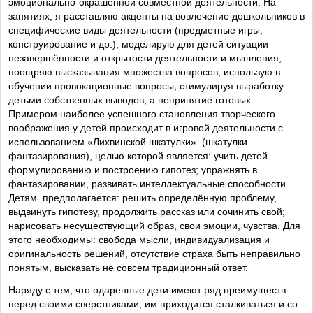
эмоционально-окрашенной совместной деятельности. На
занятиях, я расставляю акценты на вовлечение дошкольников в
специфические виды деятельности (предметные игры,
конструирование и др.); моделирую для детей ситуации
незавершённости и открытости деятельности и мышления;
поощряю высказывания множества вопросов; использую в
обучении провокационные вопросы, стимулируя выработку
детьми собственных выводов, а непринятие готовых.
Примером наиболее успешного становления творческого
воображения у детей происходит в игровой деятельности с
использованием «Лихвинской шкатулки» (шкатулки
фантазирования), целью которой является: учить детей
формулированию и построению гипотез; упражнять в
фантазировании, развивать интеллектуальные способности.
Детям предполагается: решить определённую проблему,
выдвинуть гипотезу, продолжить рассказ или сочинить свой;
нарисовать несуществующий образ, свои эмоции, чувства. Для
этого необходимы: свобода мысли, индивидуализация и
оригинальность решений, отсутствие страха быть неправильно
понятым, высказать не совсем традиционный ответ.
Наряду с тем, что одаренные дети имеют ряд преимуществ
перед своими сверстниками, им приходится сталкиваться и со