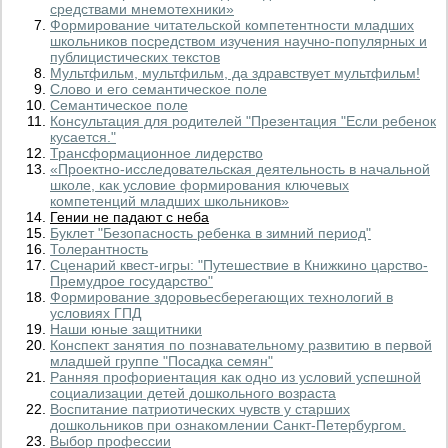
средствами мнемотехники»
Формирование читательской компетентности младших
школьников посредством изучения научно-популярных и
публицистических текстов
Мультфильм, мультфильм, да здравствует мультфильм!
Слово и его семантическое поле
Семантическое поле
Консультация для родителей "Презентация "Если ребенок
кусается."
Трансформационное лидерство
«Проектно-исследовательская деятельность в начальной
школе, как условие формирования ключевых
компетенций младших школьников»
Гении не падают с неба
Буклет "Безопасность ребенка в зимний период"
Толерантность
Сценарий квест-игры: "Путешествие в Книжкино царство-
Премудрое государство"
Формирование здоровьесберегающих технологий в
условиях ГПД
Наши юные защитники
Конспект занятия по познавательному развитию в первой
младшей группе "Посадка семян"
Ранняя профориентация как одно из условий успешной
социализации детей дошкольного возраста
Воспитание патриотических чувств у старших
дошкольников при ознакомлении Санкт-Петербургом.
Выбор профессии