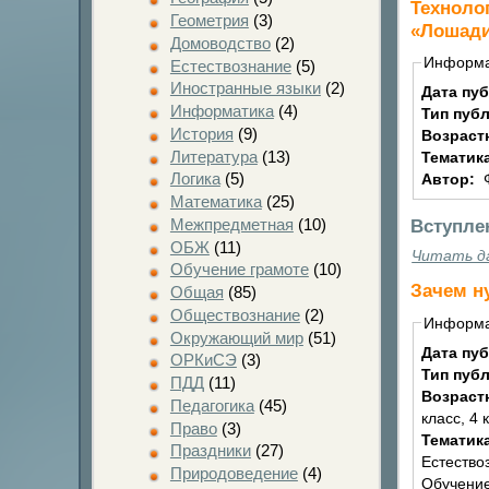
Техноло
Геометрия
(3)
«Лошади
Домоводство
(2)
Информ
Естествознание
(5)
Иностранные языки
(2)
Дата пу
Информатика
(4)
Тип пуб
История
(9)
Возраст
Литература
(13)
Тематик
Логика
(5)
Автор:
Математика
(25)
Межпредметная
(10)
Вступле
ОБЖ
(11)
Читать д
Обучение грамоте
(10)
Зачем н
Общая
(85)
Обществознание
(2)
Информ
Окружающий мир
(51)
Дата пу
ОРКиСЭ
(3)
Тип пуб
ПДД
(11)
Возраст
Педагогика
(45)
класс, 4 
Право
(3)
Тематик
Праздники
(27)
Естество
Природоведение
(4)
Обучение