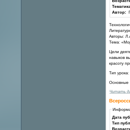
Возраст
Тематик
Автор:
Технологи
Литератур
Авторы: Л
Тема: «Мо
Цели деяте
навыков в
красоту пр
Тип урока
Основные п
Читать д
Всеросс
Информ
Дата пу
Тип пуб
Возраст