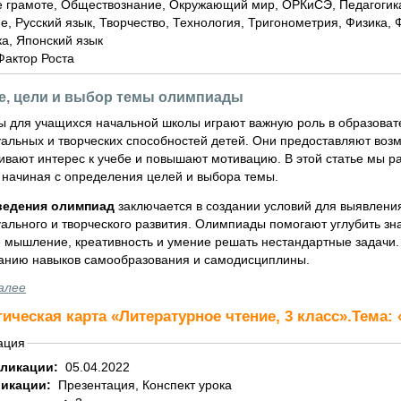
 грамоте, Обществознание, Окружающий мир, ОРКиСЭ, Педагогика
е, Русский язык, Творчество, Технология, Тригонометрия, Физика,
а, Японский язык
Фактор Роста
е, цели и выбор темы олимпиады
 для учащихся начальной школы играют важную роль в образовате
уальных и творческих способностей детей. Они предоставляют возм
вивают интерес к учебе и повышают мотивацию. В этой статье мы 
 начиная с определения целей и выбора темы.
ведения олимпиад
заключается в создании условий для выявлени
уального и творческого развития. Олимпиады помогают углубить з
 мышление, креативность и умение решать нестандартные задачи. 
нию навыков самообразования и самодисциплины.
алее
ическая карта «Литературное чтение, 3 класс».Тема:
иальной сети
ация
бликации:
05.04.2022
ликации:
Презентация, Конспект урока