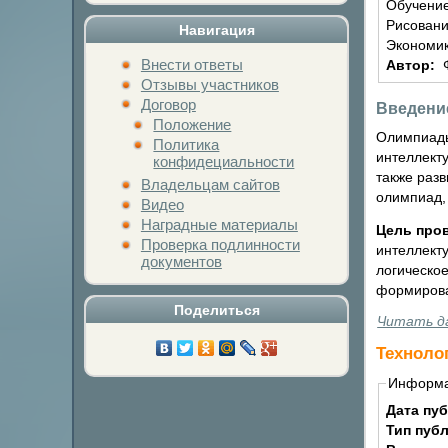
Обучение
Рисовани
Навигация
Экономик
Внести ответы
Автор:
Отзывы участников
Договор
Введени
Положение
Олимпиады
Политика
интеллект
конфидециальности
также раз
Владельцам сайтов
олимпиад,
Видео
Наградные материалы
Цель про
Проверка подлинности
интеллект
документов
логическое
формирова
Поделиться
Читать д
Технолог
Нажми на кнопку любимой соц
Информ
Дата пу
Тип пуб