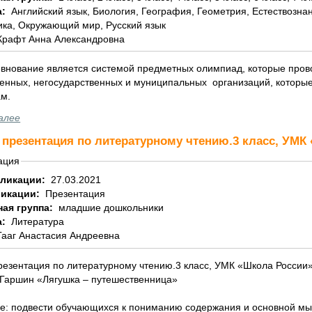
а:
Английский язык, Биология, География, Геометрия, Естествознание, Информатика, История, Литература,
ка, Окружающий мир, Русский язык
Крафт Анна Александровна
внование является системой предметных олимпиад, которые провод
венных, негосударственных и муниципальных организаций, которы
м.
алее
 презентация по литературному чтению.3 класс, УМК
ация
бликации:
27.03.2021
ликации:
Презентация
ная группа:
младшие дошкольники
а:
Литература
Гааг Анастасия Андреевна
резентация по литературному чтению.3 класс, УМК «Школа России»
.Гаршин «Лягушка – путешественница»
: подвести обучающихся к пониманию содержания и основной мы