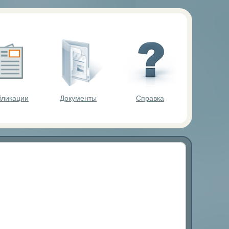
ольников.
бликации
Документы
Справка