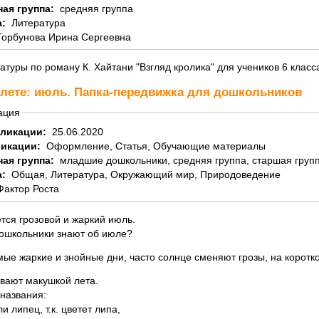
ная группа:
средняя группа
а:
Литература
Горбунова Ирина Сергеевна
атуры по роману К. Хайтани "Взгляд кролика" для учеников 6 класс
 лете: июль. Папка-передвижка для дошкольников
ация
бликации:
25.06.2020
ликации:
Оформление, Статья, Обучающие материалы
ная группа:
младшие дошкольники, средняя группа, старшая групп
а:
Общая, Литература, Окружающий мир, Природоведение
Фактор Роста
тся грозовой и жаркий июль.
дошкольники знают об июле?
ые жаркие и знойные дни, часто солнце сменяют грозы, на коротк
вают макушкой лета.
названия:
и липец, т.к. цветет липа,