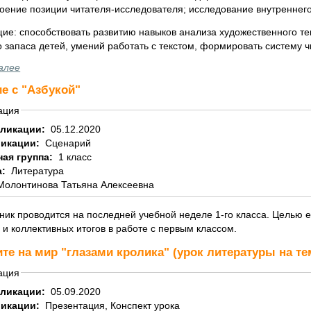
воение позиции читателя-исследователя; исследование внутреннег
ие: способствовать развитию навыков анализа художественного те
 запаса детей, умений работать с текстом, формировать систему ч
алее
е с "Азбукой"
ация
бликации:
05.12.2020
ликации:
Сценарий
ная группа:
1 класс
а:
Литература
Молонтинова Татьяна Алексеевна
ник проводится на последней учебной неделе 1-го класса. Целью е
 и коллективных итогов в работе с первым классом.
те на мир "глазами кролика" (урок литературы на те
ация
бликации:
05.09.2020
ликации:
Презентация, Конспект урока