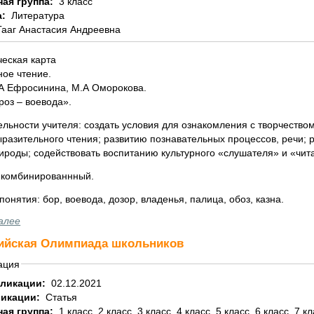
ная группа:
3 класс
а:
Литература
Гааг Анастасия Андреевна
ческая карта
ное чтение.
.А Ефросинина, М.А Оморокова.
роз – воевода».
льности учителя: создать условия для ознакомления с творчество
ыразительного чтения; развитию познавательных процессов, речи;
ироды; содействовать воспитанию культурного «слушателя» и «чит
: комбинированнный.
онятия: бор, воевода, дозор, владенья, палица, обоз, казна.
алее
ийская Олимпиада школьников
ация
бликации:
02.12.2021
ликации:
Статья
ная группа:
1 класс, 2 класс, 3 класс, 4 класс, 5 класс, 6 класс, 7 к