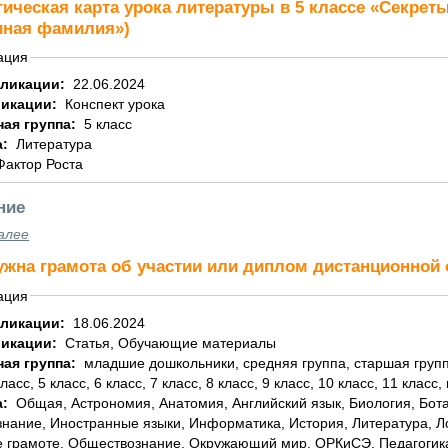
гическая карта урока литературы в 5 классе «Секрет
ная фамилия»)
ация
бликации:
22.06.2024
ликации:
Конспект урока
ная группа:
5 класс
а:
Литература
Фактор Роста
ние
алее
ужна грамота об участии или диплом дистанционно
ация
бликации:
18.06.2024
ликации:
Статья, Обучающие материалы
ная группа:
младшие дошкольники, средняя группа, старшая группа, подготовительная группа, 1 класс, 2 класс, 3
класс, 5 класс, 6 класс, 7 класс, 8 класс, 9 класс, 10 класс, 11 класс,
а:
Общая, Астрономия, Анатомия, Английский язык, Биология, Ботаника, География, Геометрия, Домоводство,
знание, Иностранные языки, Информатика, История, Литература, 
 грамоте, Обществознание, Окружающий мир, ОРКиСЭ, Педагогика