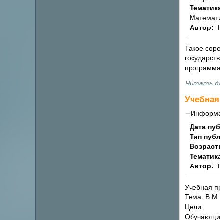
Тематик
Математи
Автор:
Такое соре
государст
программа
Читать д
Учебная
Информ
Дата пу
Тип пуб
Возраст
Тематик
Автор:
Учебная п
Тема. В.М
Цели:
Обучающие