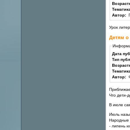
Возраст
Тематик
Автор:
Урок литер
Детям о
Информ
Дата пу
Тип пуб
Возраст
Тематик
Автор:
Приближае
Что дети-
В июле сам
Июль назы
Народные 
- липень ил