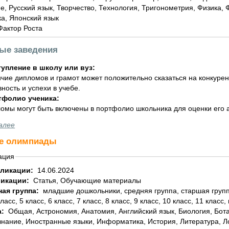
е, Русский язык, Творчество, Технология, Тригонометрия, Физика,
а, Японский язык
Фактор Роста
ные заведения
упление в школу или вуз:
чие дипломов и грамот может положительно сказаться на конкурен
вность и успехи в учебе.
тфолио ученика:
омы могут быть включены в портфолио школьника для оценки его а
алее
е олимпиады
ация
бликации:
14.06.2024
ликации:
Статья, Обучающие материалы
ная группа:
младшие дошкольники, средняя группа, старшая группа, подготовительная группа, 1 класс, 2 класс, 3
класс, 5 класс, 6 класс, 7 класс, 8 класс, 9 класс, 10 класс, 11 класс,
а:
Общая, Астрономия, Анатомия, Английский язык, Биология, Ботаника, География, Геометрия, Домоводство,
знание, Иностранные языки, Информатика, История, Литература, 