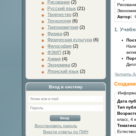
Рисование
(2)
Рисовани
Русский язык
(21)
Экономик
Творчество
(2)
Автор:
Технология
(6)
Тригонометрия
(2)
1. Учеб
Физика
(2)
Физическая культура
(6)
Пост
Философия
(2)
Нали
акти
ФЭМП
(13)
Пор
Химия
(4)
Дипл
Экономика
(2)
Японский язык
(2)
Читать д
Создани
Вход в систему
Информ
Дата пу
Тип пуб
Возраст
класс, 4 
Тематик
Восстановить пароль
Естество
Внести ответы по ПИН