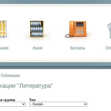
оста - викторины, олимпиады, конкурсы для шк
сание
Архив
Контакты
Пу
»
Публикации
кации "Литература"
я группа
Тип