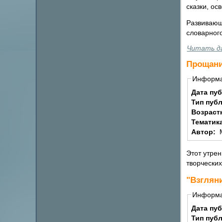
сказки, ос
Развивающ
словарного
Читать д
Прощани
Информ
Дата пу
Тип пуб
Возраст
Тематик
Автор:
Этот утрен
творческих
"Взгляни
Информ
Дата пу
Тип пуб