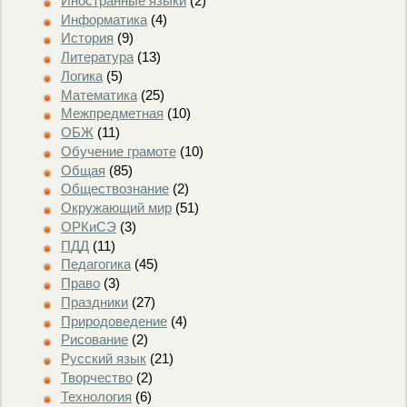
Иностранные языки
(2)
Информатика
(4)
История
(9)
Литература
(13)
Логика
(5)
Математика
(25)
Межпредметная
(10)
ОБЖ
(11)
Обучение грамоте
(10)
Общая
(85)
Обществознание
(2)
Окружающий мир
(51)
ОРКиСЭ
(3)
ПДД
(11)
Педагогика
(45)
Право
(3)
Праздники
(27)
Природоведение
(4)
Рисование
(2)
Русский язык
(21)
Творчество
(2)
Технология
(6)