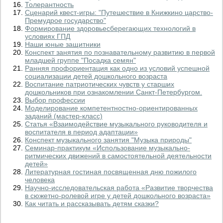
Толерантность
Сценарий квест-игры: "Путешествие в Книжкино царство-
Премудрое государство"
Формирование здоровьесберегающих технологий в
условиях ГПД
Наши юные защитники
Конспект занятия по познавательному развитию в первой
младшей группе "Посадка семян"
Ранняя профориентация как одно из условий успешной
социализации детей дошкольного возраста
Воспитание патриотических чувств у старших
дошкольников при ознакомлении Санкт-Петербургом.
Выбор профессии
Моделирование компетентностно-ориентированных
заданий (мастер-класс)
Статья «Взаимодействие музыкального руководителя и
воспитателя в период адаптации»
Конспект музыкального занятия "Музыка природы"
Семинар-практикум «Использование музыкально-
ритмических движений в самостоятельной деятельности
детей»
Литературная гостиная посвященная дню пожилого
человека
Научно-исследовательская работа «Развитие творчества
в сюжетно-ролевой игре у детей дошкольного возраста»
Как читать и рассказывать детям сказки?