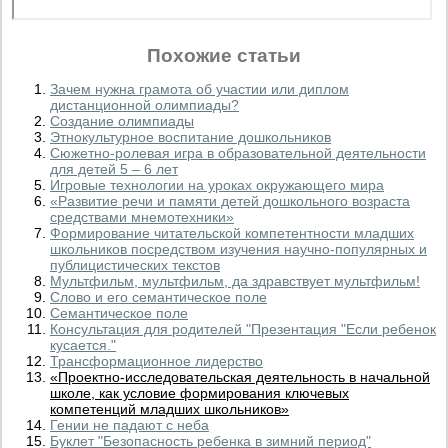
Похожие статьи
Зачем нужна грамота об участии или диплом
дистанционной олимпиады?
Создание олимпиады
Этнокультурное воспитание дошкольников
Сюжетно-ролевая игра в образовательной деятельности
для детей 5 – 6 лет
Игровые технологии на уроках окружающего мира
«Развитие речи и памяти детей дошкольного возраста
средствами мнемотехники»
Формирование читательской компетентности младших
школьников посредством изучения научно-популярных и
публицистических текстов
Мультфильм, мультфильм, да здравствует мультфильм!
Слово и его семантическое поле
Семантическое поле
Консультация для родителей "Презентация "Если ребенок
кусается."
Трансформационное лидерство
«Проектно-исследовательская деятельность в начальной
школе, как условие формирования ключевых
компетенций младших школьников»
Гении не падают с неба
Буклет "Безопасность ребенка в зимний период"