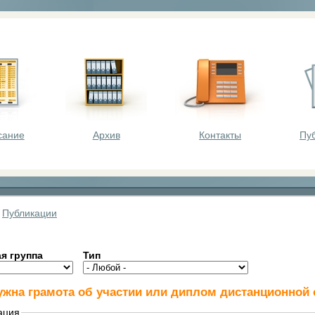
оста - викторины, олимпиады, конкурсы для шк
сание
Архив
Контакты
Пу
»
Публикации
я группа
Тип
ужна грамота об участии или диплом дистанционно
ация