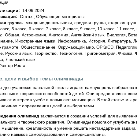
ация
бликации:
14.06.2024
ликации:
Статья, Обучающие материалы
ная группа:
младшие дошкольники, средняя группа, старшая группа, подготовительная группа, 1 класс, 2 класс, 3
класс, 5 класс, 6 класс, 7 класс, 8 класс, 9 класс, 10 класс, 11 класс,
а:
Общая, Астрономия, Анатомия, Английский язык, Биология, Ботаника, География, Геометрия, Домоводство,
знание, Иностранные языки, Информатика, История, Литература, 
 грамоте, Обществознание, Окружающий мир, ОРКиСЭ, Педагогика
е, Русский язык, Творчество, Технология, Тригонометрия, Физика,
а, Японский язык
Фактор Роста
е, цели и выбор темы олимпиады
 для учащихся начальной школы играют важную роль в образовате
уальных и творческих способностей детей. Они предоставляют возм
вивают интерес к учебе и повышают мотивацию. В этой статье мы 
 начиная с определения целей и выбора темы.
ведения олимпиад
заключается в создании условий для выявлени
уального и творческого развития. Олимпиады помогают углубить з
 мышление, креативность и умение решать нестандартные задачи. 
нию навыков самообразования и самодисциплины.