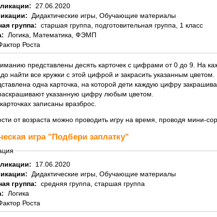
бликации:
27.06.2020
ликации:
Дидактические игры, Обучающие материалы
ная группа:
старшая группа, подготовительная группа, 1 класс
а:
Логика, Математика, ФЭМП
Фактор Роста
иманию представлены десять карточек с цифрами от 0 до 9. На ка
до найти все кружки с этой цифрой и закрасить указанным цветом.
дставлена одна карточка, на которой дети каждую цифру закраши
 раскрашивают указанную цифру любым цветом.
карточках записаны вразброс.
сти от возраста можно проводить игру на время, проводя мини-со
ческая игра "Подбери заплатку"
ация
бликации:
17.06.2020
ликации:
Дидактические игры, Обучающие материалы
ная группа:
средняя группа, старшая группа
а:
Логика
Фактор Роста