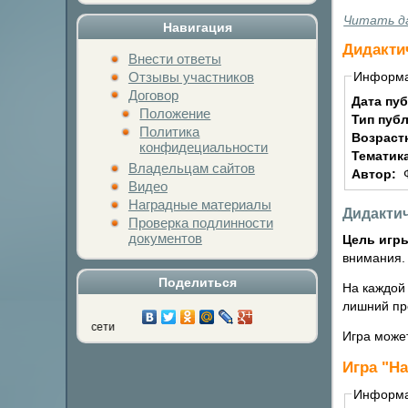
Читать д
Навигация
Дидакти
Внести ответы
Отзывы участников
Информ
Договор
Дата пу
Положение
Тип пуб
Политика
Возраст
конфидециальности
Тематик
Владельцам сайтов
Автор:
Видео
Наградные материалы
Дидактич
Проверка подлинности
документов
Цель игр
внимания.
Поделиться
На каждой
лишний пр
Нажми на кнопку л
Игра может
Игра "Н
Информ