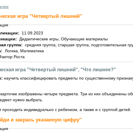
алее
ческая игра "Четвертый лишний"
ация
бликации:
11.09.2023
ликации:
Дидактические игры, Обучающие материалы
ная группа:
средняя группа, старшая группа, подготовительная гр
а:
Логика, Математика
Фактор Роста
еская игра "Четвертый лишний", "Что лишнее?"
ы:
научить классифицировать предметы по существенному признаку
 карточке изображены четыре предмета. Три из них объединены о
едмет нужно выбрать.
юбимой социальной сети
 проходить индивидуально с ребенком, а также и с группой детей.
айди и закрась указанную цифру"
ация