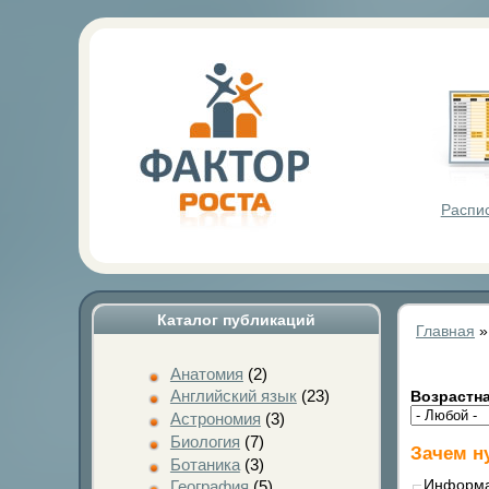
Фактор Р
Распи
Каталог публикаций
Главная
Анатомия
(2)
Английский язык
(23)
Возрастна
Астрономия
(3)
Биология
(7)
Зачем н
Ботаника
(3)
Информ
География
(5)