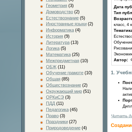
Геометрия
(3)
Дата пу
Домоводство
(2)
Тип пуб
Естествознание
(5)
Возраст
Иностранные языки
(2)
класс, 4 
Информатика
(4)
Тематик
История
(9)
Естество
Литература
(13)
Обучение
Логика
(5)
Рисовани
Экономик
Математика
(25)
Автор:
Межпредметная
(10)
ОБЖ
(11)
1. Учеб
Обучение грамоте
(10)
Общая
(85)
Пост
Обществознание
(2)
Нали
Окружающий мир
(51)
акти
ОРКиСЭ
(3)
Пор
ПДД
(11)
Дипл
Педагогика
(45)
Право
(3)
Читать д
Праздники
(27)
Создани
Природоведение
(4)