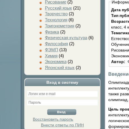
Рисование
(2)
Информ
Русский язык
(21)
Дата пу
Творчество
(2)
Тип пуб
Технология
(6)
Возраст
Тригонометрия
(2)
класс, 4 
Физика
(2)
Тематик
Физическая культура
(6)
Естество
Философия
(2)
Обучение
ФЭМП
(13)
Рисовани
Химия
(4)
Экономик
Экономика
(2)
Автор:
Японский язык
(2)
Введени
Олимпиады
Вход в систему
интеллект
также раз
олимпиад,
Цель про
интеллект
Восстановить пароль
логическое
Внести ответы по ПИН
формирова