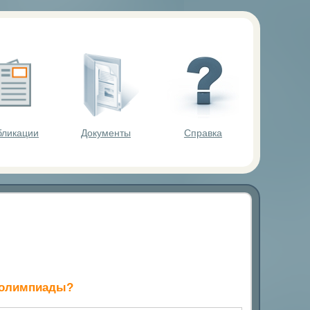
ольников.
бликации
Документы
Справка
й олимпиады?