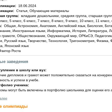
бликации:
18.06.2024
ликации:
Статья, Обучающие материалы
ная группа:
младшие дошкольники, средняя группа, старшая группа, подготовительная группа, 1 класс, 2 класс, 3
класс, 5 класс, 6 класс, 7 класс, 8 класс, 9 класс, 10 класс, 11 класс,
а:
Общая, Астрономия, Анатомия, Английский язык, Биология, Ботаника, География, Геометрия, Домоводство,
знание, Иностранные языки, Информатика, История, Литература, 
 грамоте, Обществознание, Окружающий мир, ОРКиСЭ, Педагогика
е, Русский язык, Творчество, Технология, Тригонометрия, Физика,
а, Японский язык
Фактор Роста
ные заведения
упление в школу или вуз:
чие дипломов и грамот может положительно сказаться на конкурен
вность и успехи в учебе.
тфолио ученика:
омы могут быть включены в портфолио школьника для оценки его а
алее
е олимпиады