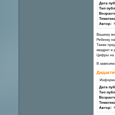
Дата пу
Тип пуб
Возраст
Тематик
Автор:
Вашему вн
Ребенку на
Также пре
квадрат и
Цифры на 
В зависимо
Дидакти
Информ
Дата пу
Тип пуб
Возраст
Тематик
Автор: