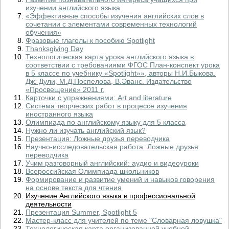
изучении английского языка
«Эффективные способы изучения английских слов в
сочетании с элементами современных технологий
обучения»
Фразовые глаголы к пособию Spotlight
Thanksgiving Day
Технологическая карта урока английского языка в
соответствии с требованиями ФГОС План-конспект урока
в 5 классе по учебнику «Spotlight»», авторы Н.И.Быкова.
Дж. Дули, М.Д.Поспелова, В.Эванс. Издательство
«Просвещение» 2011 г.
Карточки с упражнениями: Art and literature
Система творческих работ в процессе изучения
иностранного языка
Олимпиада по английскому языку для 5 класса
Нужно ли изучать английский язык?
Презентация: Ложные друзья переводчика
Научно-исследовательская работа: Ложные друзья
переводчика
Учим разговорный английский: аудио и видеоуроки
Всероссийская Олимпиада школьников
Формирование и развитие умений и навыков говорения
на основе текста для чтения
Изучение Английского языка в профессиональной
деятельности
Презентация Summer, Spotlight 5
Мастер-класс для учителей по теме "Словарная ловушка"
Технологическая карта организованной учебной