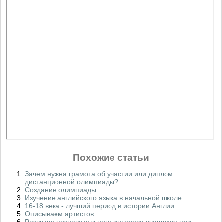
Похожие статьи
Зачем нужна грамота об участии или диплом
дистанционной олимпиады?
Создание олимпиады
Изучение английского языка в начальной школе
16-18 века - лучший период в истории Англии
Описываем артистов
Развитие познавательного интереса учащихся при