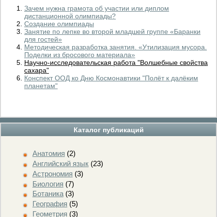
Зачем нужна грамота об участии или диплом
дистанционной олимпиады?
Создание олимпиады
Занятие по лепке во второй младшей группе «Баранки
для гостей»
Методическая разработка занятия. «Утилизация мусора.
Поделки из бросового материала»
Научно-исследовательская работа "Волшебные свойства
сахара"
Конспект ООД ко Дню Космонавтики "Полёт к далёким
планетам"
Каталог публикаций
Анатомия
(2)
Английский язык
(23)
Астрономия
(3)
Биология
(7)
Ботаника
(3)
География
(5)
Геометрия
(3)