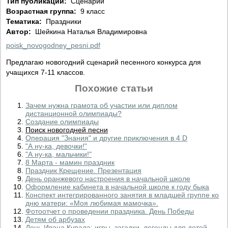
Тип публикации:
Сценарий
Возрастная группа:
9 класс
Тематика:
Праздники
Автор:
Шейкина Наталья Владимировна
poisk_novogodney_pesni.pdf
Предлагаю новогодний сценарий песенного конкурса для
учащихся 7-11 классов.
Похожие статьи
Зачем нужна грамота об участии или диплом
дистанционной олимпиады?
Создание олимпиады
Поиск новогодней песни
Операция "Знания" и другие приключения в 4 D
"А ну-ка, девочки!"
"А ну-ка, мальчики!"
8 Марта - мамин праздник
Праздник Крещение. Презентация
День оранжевого настроения в начальной школе
Оформление кабинета в начальной школе к году быка
Конспект интегрированного занятия в младшей группе ко
дню матери: «Моя любимая мамочка».
Фотоотчет о проведении праздника. День Победы
Детям об арбузах
День Ивана Купала: игры, загадки, легенды для детей