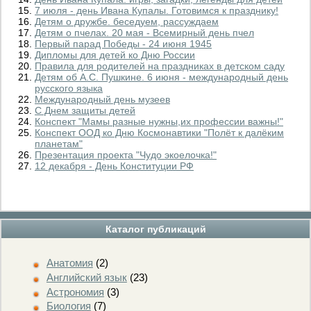
7 июля - день Ивана Купалы. Готовимся к празднику!
Детям о дружбе. беседуем, рассуждаем
Детям о пчелах. 20 мая - Всемирный день пчел
Первый парад Победы - 24 июня 1945
Дипломы для детей ко Дню России
Правила для родителей на праздниках в детском саду
Детям об А.С. Пушкине. 6 июня - международный день
русского языка
Международный день музеев
С Днем защиты детей
Конспект "Мамы разные нужны,их профессии важны!"
Конспект ООД ко Дню Космонавтики "Полёт к далёким
планетам"
Презентация проекта "Чудо экоелочка!"
12 декабря - День Конституции РФ
Каталог публикаций
Анатомия
(2)
Английский язык
(23)
Астрономия
(3)
Биология
(7)