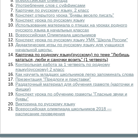
Всероссийская олимпада
Употребление слов с суффиксами
Карточки по русскому языку. 2 класс
Конспект открытого урока "Буквы весело писать"
Конспект урока по русскому языку
Использование материала о птицах на уроках родного
русского языка в начальных классах
Всероссийская Олимпиада школьников
Конспект урока по русскому языку УМК "Школа России"
Дидактические игры по русскому языку для учащихся
начальной школы.
Карточка по родному языку(русскому) по теме "Любишь
кататься, люби и саночки возить" (1 четверть)
Контрольная работа за 1 четверть по родному
языку(русскому) 2 класс
Как научить младших школьников легко запоминать слова
Презентация "Предлоги и приставки"
Раздаточный материал для обучения грамоте (карточки и
фишки)
Конспект урока по обучению грамоты "Гласные звуки и
буквы"
Викторина по русскому языку
Всероссийская олимпиада школьников 2018 —
расписание проведения