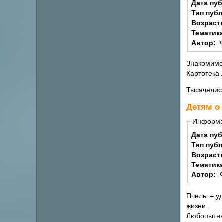
Дата пу
Тип пуб
Возраст
Тематик
Автор:
Знакомимс
Картотека
Тысячелист
Детям о
Информ
Дата пу
Тип пуб
Возраст
Тематик
Автор:
Пчелы – уд
жизни.
Любопытны