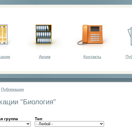
оста - викторины, олимпиады, конкурсы для шк
сание
Архив
Контакты
Пу
»
Публикации
кации "Биология"
я группа
Тип