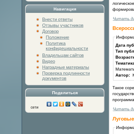
логическое
Навигация
формирова
Читать д
Внести ответы
Отзывы участников
Всеросс
Договор
Положение
Информ
Политика
Дата пу
конфидециальности
Тип пуб
Владельцам сайтов
Возраст
Видео
Тематик
Наградные материалы
Математи
Проверка подлинности
Автор:
документов
Такое соре
Поделиться
государст
программа
Нажми на кнопку люб
Читать д
Луговые
Информ