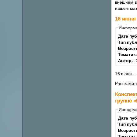
внешнем ви
нашем мат
16 июня
Информ
Дата пу
Тип пуб
Возраст
Тематик
Автор:
16 июня –
Расскажите
Конспек
группе 
Информ
Дата пу
Тип пуб
Возраст
Тематик