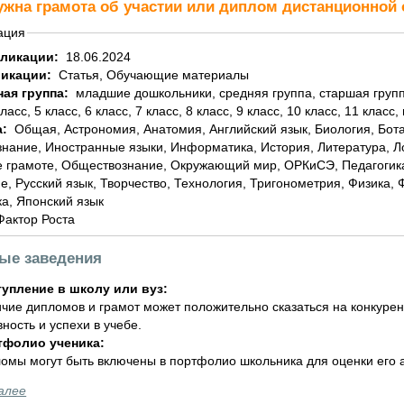
ужна грамота об участии или диплом дистанционно
ация
бликации:
18.06.2024
ликации:
Статья, Обучающие материалы
ная группа:
младшие дошкольники, средняя группа, старшая группа, подготовительная группа, 1 класс, 2 класс, 3
класс, 5 класс, 6 класс, 7 класс, 8 класс, 9 класс, 10 класс, 11 класс,
а:
Общая, Астрономия, Анатомия, Английский язык, Биология, Ботаника, География, Геометрия, Домоводство,
знание, Иностранные языки, Информатика, История, Литература, 
 грамоте, Обществознание, Окружающий мир, ОРКиСЭ, Педагогика
е, Русский язык, Творчество, Технология, Тригонометрия, Физика,
а, Японский язык
Фактор Роста
ные заведения
упление в школу или вуз:
чие дипломов и грамот может положительно сказаться на конкурен
вность и успехи в учебе.
тфолио ученика:
омы могут быть включены в портфолио школьника для оценки его а
алее