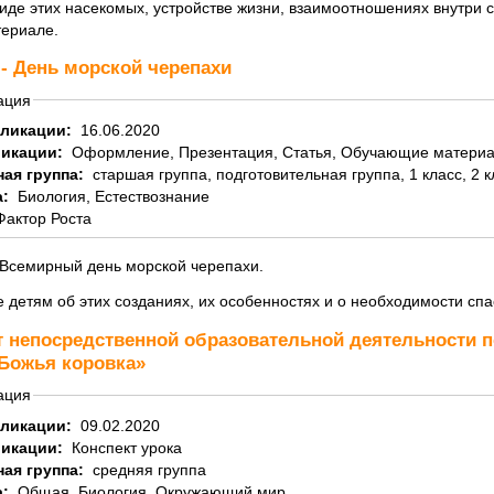
де этих насекомых, устройстве жизни, взаимоотношениях внутри с
ериале.
 - День морской черепахи
ация
бликации:
16.06.2020
ликации:
Оформление, Презентация, Статья, Обучающие матери
ная группа:
старшая группа, подготовительная группа, 1 класс, 2 кла
а:
Биология, Естествознание
Фактор Роста
 Всемирный день морской черепахи.
 детям об этих созданиях, их особенностях и о необходимости спа
т непосредственной образовательной деятельности п
«Божья коровка»
ация
бликации:
09.02.2020
ликации:
Конспект урока
ная группа:
средняя группа
а:
Общая, Биология, Окружающий мир