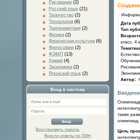
Рисование
(2)
Создани
Русский язык
(21)
Информ
Творчество
(2)
Технология
(6)
Дата пу
Тригонометрия
(2)
Тип пуб
Физика
(2)
Возраст
Физическая культура
(6)
класс, 4 
Философия
(2)
Тематик
ФЭМП
(13)
Естество
Химия
(4)
Обучение
Экономика
(2)
Рисовани
Экономик
Японский язык
(2)
Автор:
Вход в систему
Введени
Олимпиады
интеллект
также раз
олимпиад,
Восстановить пароль
Цель про
Внести ответы по ПИН
интеллект