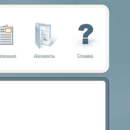
ольников.
бликации
Документы
Справка