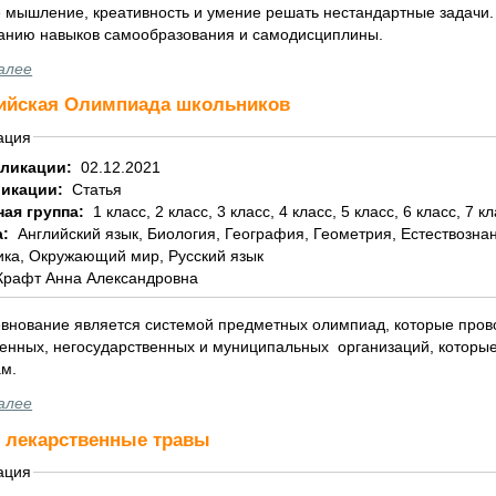
 мышление, креативность и умение решать нестандартные задачи. 
нию навыков самообразования и самодисциплины.
алее
ийская Олимпиада школьников
ация
бликации:
02.12.2021
ликации:
Статья
ная группа:
1 класс, 2 класс, 3 класс, 4 класс, 5 класс, 6 класс, 7 к
а:
Английский язык, Биология, География, Геометрия, Естествознание, Информатика, История, Литература,
ка, Окружающий мир, Русский язык
Крафт Анна Александровна
внование является системой предметных олимпиад, которые провод
венных, негосударственных и муниципальных организаций, которы
м.
имой социальной сети
алее
 лекарственные травы
ация