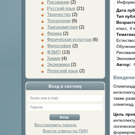
Рисование
(2)
Информ
Русский язык
(21)
Дата пу
Творчество
(2)
Тип пуб
Технология
(6)
Возраст
Тригонометрия
(2)
класс, 4 
Физика
(2)
Тематик
Физическая культура
(6)
Естество
Философия
(2)
Обучение
ФЭМП
(13)
Рисовани
Химия
(4)
Экономик
Экономика
(2)
Автор:
Японский язык
(2)
Введени
Олимпиады
Вход в систему
интеллект
также раз
олимпиад,
Цель про
интеллект
Восстановить пароль
логическое
Внести ответы по ПИН
формирова