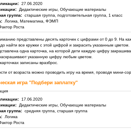
бликации:
27.06.2020
ликации:
Дидактические игры, Обучающие материалы
ная группа:
старшая группа, подготовительная группа, 1 класс
а:
Логика, Математика, ФЭМП
Фактор Роста
иманию представлены десять карточек с цифрами от 0 до 9. На ка
до найти все кружки с этой цифрой и закрасить указанным цветом.
дставлена одна карточка, на которой дети каждую цифру закраши
 раскрашивают указанную цифру любым цветом.
карточках записаны вразброс.
сти от возраста можно проводить игру на время, проводя мини-со
ческая игра "Подбери заплатку"
ация
бликации:
17.06.2020
ликации:
Дидактические игры, Обучающие материалы
ная группа:
средняя группа, старшая группа
а:
Логика
Фактор Роста