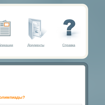
ольников.
бликации
Документы
Справка
й олимпиады?