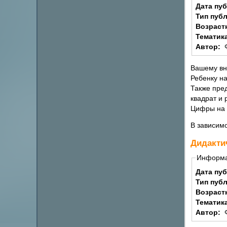
Дата пу
Тип пуб
Возраст
Тематик
Автор:
Вашему вн
Ребенку на
Также пре
квадрат и
Цифры на 
В зависимо
Дидакти
Информ
Дата пу
Тип пуб
Возраст
Тематик
Автор: