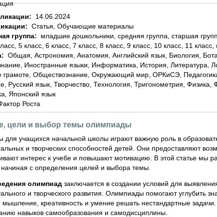
ация
бликации:
14.06.2024
ликации:
Статья, Обучающие материалы
ная группа:
младшие дошкольники, средняя группа, старшая группа, подготовительная группа, 1 класс, 2 класс, 3
класс, 5 класс, 6 класс, 7 класс, 8 класс, 9 класс, 10 класс, 11 класс,
а:
Общая, Астрономия, Анатомия, Английский язык, Биология, Ботаника, География, Геометрия, Домоводство,
знание, Иностранные языки, Информатика, История, Литература, 
 грамоте, Обществознание, Окружающий мир, ОРКиСЭ, Педагогика
е, Русский язык, Творчество, Технология, Тригонометрия, Физика,
а, Японский язык
Фактор Роста
е, цели и выбор темы олимпиады
 для учащихся начальной школы играют важную роль в образовате
уальных и творческих способностей детей. Они предоставляют возм
вивают интерес к учебе и повышают мотивацию. В этой статье мы 
 начиная с определения целей и выбора темы.
ведения олимпиад
заключается в создании условий для выявлени
уального и творческого развития. Олимпиады помогают углубить з
 мышление, креативность и умение решать нестандартные задачи. 
нию навыков самообразования и самодисциплины.