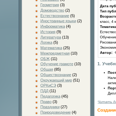
Геометрия
(3)
Дата пу
Домоводство
(2)
Тип пуб
Естествознание
(5)
Возраст
Иностранные языки
(2)
класс, 4 
Информатика
(4)
Тематик
История
(9)
Естество
Литература
(13)
Обучение
Логика
(5)
Рисовани
Экономик
Математика
(25)
Автор:
Межпредметная
(10)
ОБЖ
(11)
1. Учеб
Обучение грамоте
(10)
Общая
(85)
Пост
Обществознание
(2)
Нали
Окружающий мир
(51)
акти
ОРКиСЭ
(3)
Пор
ПДД
(11)
Дипл
Педагогика
(45)
Право
(3)
Читать д
Праздники
(27)
Создани
Природоведение
(4)