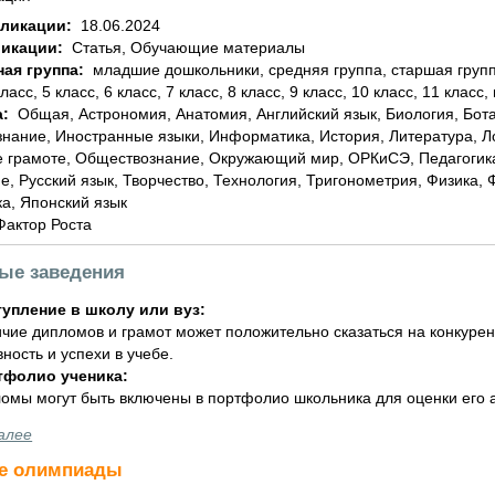
бликации:
18.06.2024
ликации:
Статья, Обучающие материалы
ная группа:
младшие дошкольники, средняя группа, старшая группа, подготовительная группа, 1 класс, 2 класс, 3
класс, 5 класс, 6 класс, 7 класс, 8 класс, 9 класс, 10 класс, 11 класс,
а:
Общая, Астрономия, Анатомия, Английский язык, Биология, Ботаника, География, Геометрия, Домоводство,
знание, Иностранные языки, Информатика, История, Литература, 
 грамоте, Обществознание, Окружающий мир, ОРКиСЭ, Педагогика
е, Русский язык, Творчество, Технология, Тригонометрия, Физика,
а, Японский язык
Фактор Роста
ные заведения
упление в школу или вуз:
чие дипломов и грамот может положительно сказаться на конкурен
вность и успехи в учебе.
тфолио ученика:
омы могут быть включены в портфолио школьника для оценки его а
алее
е олимпиады