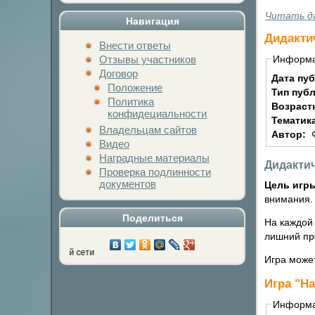
Читать д
Навигация
Дидакти
Внести ответы
Отзывы участников
Информ
Договор
Дата пу
Положение
Тип пуб
Политика
Возраст
конфидециальности
Тематик
Владельцам сайтов
Автор:
Видео
Наградные материалы
Дидактич
Проверка подлинности
документов
Цель игр
внимания.
Поделиться
На каждой
лишний пр
Нажми на кнопку л
Игра может
Игра "Н
Информ