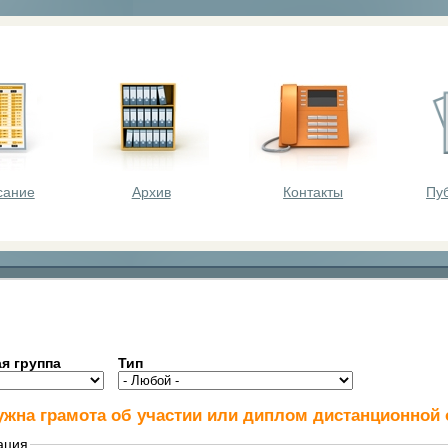
оста - викторины, олимпиады, конкурсы для шк
сание
Архив
Контакты
Пу
я группа
Тип
ужна грамота об участии или диплом дистанционно
ация