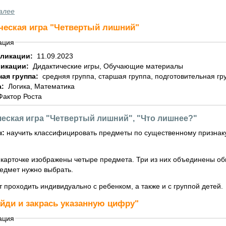
алее
ческая игра "Четвертый лишний"
ация
бликации:
11.09.2023
ликации:
Дидактические игры, Обучающие материалы
ная группа:
средняя группа, старшая группа, подготовительная гр
а:
Логика, Математика
Фактор Роста
еская игра "Четвертый лишний", "Что лишнее?"
ы:
научить классифицировать предметы по существенному признаку
 карточке изображены четыре предмета. Три из них объединены о
едмет нужно выбрать.
юбимой социальной сети
 проходить индивидуально с ребенком, а также и с группой детей.
айди и закрась указанную цифру"
ация