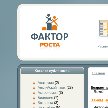
Фактор Р
Распи
Каталог публикаций
Главная
Анатомия
(2)
Английский язык
(23)
Возрастна
Астрономия
(3)
Биология
(7)
Зачем н
Ботаника
(3)
Информ
География
(5)