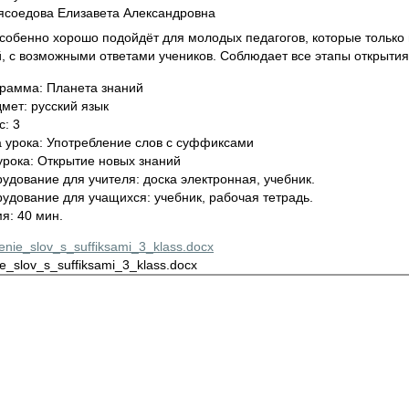
соедова Елизавета Александровна
собенно хорошо подойдёт для молодых педагогов, которые только в
, с возможными ответами учеников. Соблюдает все этапы открытия
рамма: Планета знаний
мет: русский язык
с: 3
 урока: Употребление слов с суффиксами
урока: Открытие новых знаний
удование для учителя: доска электронная, учебник.
удование для учащихся: учебник, рабочая тетрадь.
я: 40 мин.
enie_slov_s_suffiksami_3_klass.docx
ie_slov_s_suffiksami_3_klass.docx