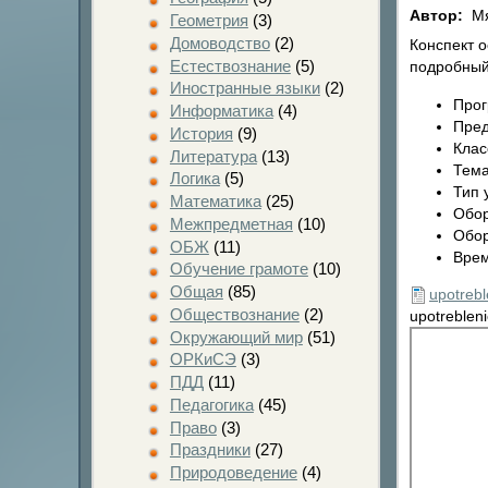
Автор:
Мя
Геометрия
(3)
Домоводство
(2)
Конспект о
Естествознание
(5)
подробный
Иностранные языки
(2)
Прог
Информатика
(4)
Пред
История
(9)
Клас
Литература
(13)
Тема
Логика
(5)
Тип 
Математика
(25)
Обор
Межпредметная
(10)
Обор
ОБЖ
(11)
Врем
Обучение грамоте
(10)
Общая
(85)
upotrebl
Обществознание
(2)
upotreblen
Окружающий мир
(51)
ОРКиСЭ
(3)
ПДД
(11)
Педагогика
(45)
Право
(3)
Праздники
(27)
Природоведение
(4)