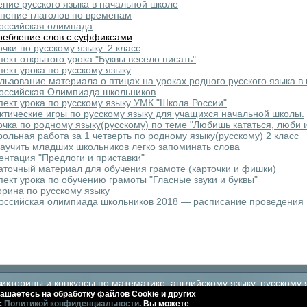
ение русского языка в начальной школе
нение глаголов по временам
оссийская олимпада
ребление слов с суффиксами
очки по русскому языку. 2 класс
пект открытого урока "Буквы весело писать"
пект урока по русскому языку
льзование материала о птицах на уроках родного русского языка в
оссийская Олимпиада школьников
пект урока по русскому языку УМК "Школа России"
ктические игры по русскому языку для учащихся начальной школы.
очка по родному языку(русскому) по теме "Любишь кататься, люби и 
рольная работа за 1 четверть по родному языку(русскому) 2 класс
научить младших школьников легко запоминать слова
ентация "Предлоги и приставки"
аточный материал для обучения грамоте (карточки и фишки)
пект урока по обучению грамоты "Гласные звуки и буквы"
орина по русскому языку
оссийская олимпиада школьников 2018 — расписание проведения
кторины и конкурсы по математике, английскому языку, русскому 
ашаетесь на обработку файлов Сookie и других
с
Политикой конфиденциальности
. Вы можете