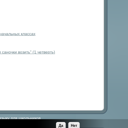
 начальных классах
саночки возить" (1 четверть)
языку для школьников.
Да
Нет