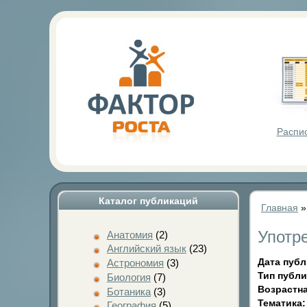
Фактор Р
Распи
Каталог публикаций
Главная
Употр
Анатомия
(2)
Английский язык
(23)
Дата пуб
Астрономия
(3)
Тип публ
Биология
(7)
Возрастна
Ботаника
(3)
Тематика
География
(5)