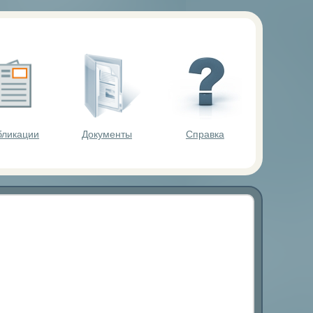
ольников.
бликации
Документы
Справка