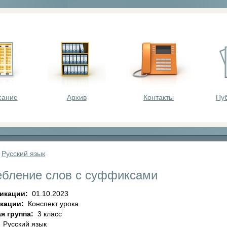
оста - викторины, олимпиады, конкурсы для шк
сание
Архив
Контакты
Пу
»
Русский язык
ебление слов с суффиксами
ликации:
01.10.2023
икации:
Конспект урока
я группа:
3 класс
:
Русский язык