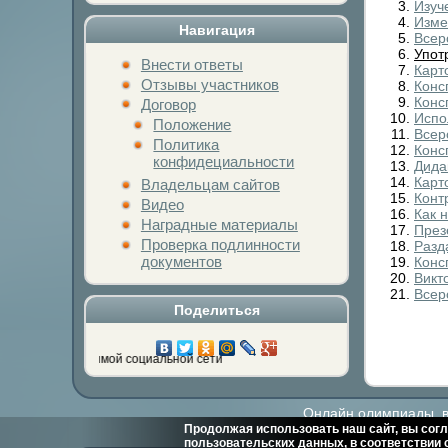
Изуч
Изме
Навигация
Всер
Упот
Внести ответы
Карт
Отзывы участников
Конс
Конс
Договор
Испо
Положение
Всер
Политика
Конс
конфидециальности
Дида
Карт
Владельцам сайтов
Конт
Видео
Как 
Наградные материалы
През
Проверка подлинности
Разд
документов
Конс
Викт
Всер
Поделиться
 кнопку любимой социальной сети
Онлайн олимпиады, ви
Продолжая использовать наш сайт, вы согл
пользовательских данных, в соответствии 