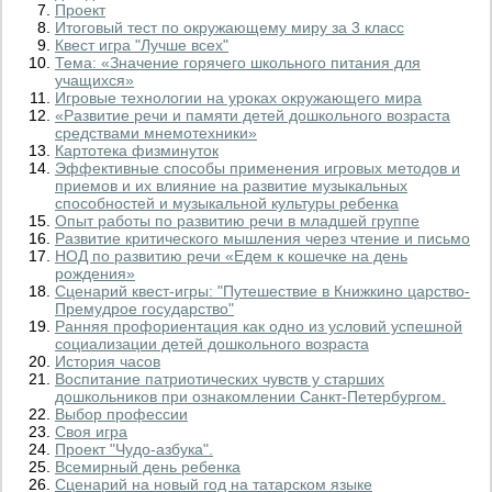
Проект
Итоговый тест по окружающему миру за 3 класс
Квест игра "Лучше всех"
Тема: «Значение горячего школьного питания для
учащихся»
Игровые технологии на уроках окружающего мира
«Развитие речи и памяти детей дошкольного возраста
средствами мнемотехники»
Картотека физминуток
Эффективные способы применения игровых методов и
приемов и их влияние на развитие музыкальных
способностей и музыкальной культуры ребенка
Опыт работы по развитию речи в младшей группе
Развитие критического мышления через чтение и письмо
НОД по развитию речи «Едем к кошечке на день
рождения»
Сценарий квест-игры: "Путешествие в Книжкино царство-
Премудрое государство"
Ранняя профориентация как одно из условий успешной
социализации детей дошкольного возраста
История часов
Воспитание патриотических чувств у старших
дошкольников при ознакомлении Санкт-Петербургом.
Выбор профессии
Своя игра
Проект "Чудо-азбука".
Всемирный день ребенка
Сценарий на новый год на татарском языке