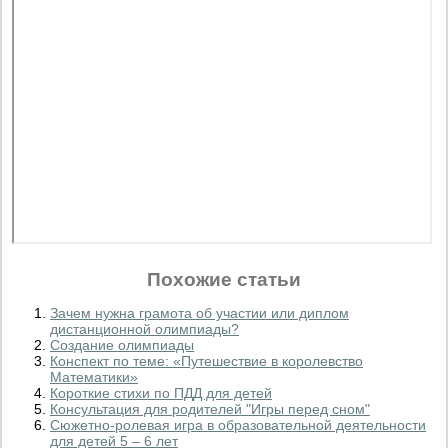
Похожие статьи
Зачем нужна грамота об участии или диплом
дистанционной олимпиады?
Создание олимпиады
Конспект по теме: «Путешествие в королевство
Математики»
Короткие стихи по ПДД для детей
Консультация для родителей "Игры перед сном"
Сюжетно-ролевая игра в образовательной деятельности
для детей 5 – 6 лет