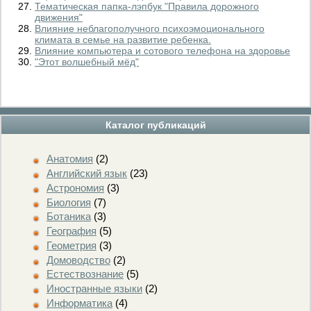
Тематическая папка-лэпбук "Правила дорожного
движения"
Влияние неблагополучного психоэмоционального
климата в семье на развитие ребенка.
Влияние компьютера и сотового телефона на здоровье
"Этот волшебный мёд"
Каталог публикаций
Анатомия
(2)
Английский язык
(23)
Астрономия
(3)
Биология
(7)
Ботаника
(3)
География
(5)
Геометрия
(3)
Домоводство
(2)
Естествознание
(5)
Иностранные языки
(2)
Информатика
(4)