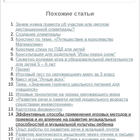
Похожие статьи
Зачем нужна грамота об участии или диплом
дистанционной олимпиады?
Создание олимпиады
Конспект по теме: «Путешествие в королевство
Математики»
Короткие стихи по ПДД для детей
Консультация для родителей "Игры перед сном"
Сюжетно-ролевая игра в образовательной деятельности
для детей 5 – 6 лет
Проект
Итоговый тест по окружающему миру за 3 класс
Квест игра "Лучше всех"
Тема: «Значение горячего школьного питания для
учащихся»
Игровые технологии на уроках окружающего мира
«Развитие речи и памяти детей дошкольного возраста
средствами мнемотехники»
Картотека физминуток
Эффективные способы применения игровых методов и
приемов и их влияние на развитие музыкальных
способностей и музыкальной культуры ребенка
Опыт работы по развитию речи в младшей группе
Развитие критического мышления через чтение и письмо
НОД по развитию речи «Едем к кошечке на день