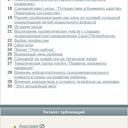
рождения»
Сценарий квест-игры: "Путешествие в Книжкино царство-
Премудрое государство"
Ранняя профориентация как одно из условий успешной
социализации детей дошкольного возраста
История часов
Воспитание патриотических чувств у старших
дошкольников при ознакомлении Санкт-Петербургом.
Выбор профессии
Своя игра
Проект "Чудо-азбука".
Всемирный день ребенка
Сценарий на новый год на татарском языке
Тематическая папка-лэпбук "Правила дорожного
движения"
Влияние неблагополучного психоэмоционального
климата в семье на развитие ребенка.
Влияние компьютера и сотового телефона на здоровье
"Этот волшебный мёд"
Каталог публикаций
Анатомия
(2)