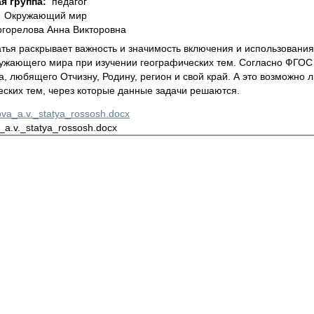
я группа:
педагог
:
Окружающий мир
горелова Анна Викторовна
атья раскрывает важность и значимость включения и использован
ружающего мира при изучении географических тем. Согласно ФГОС
, любящего Отчизну, Родину, регион и свой край. А это возможно
еских тем, через которые данные задачи решаются.
ova_a.v._statya_rossosh.docx
_a.v._statya_rossosh.docx