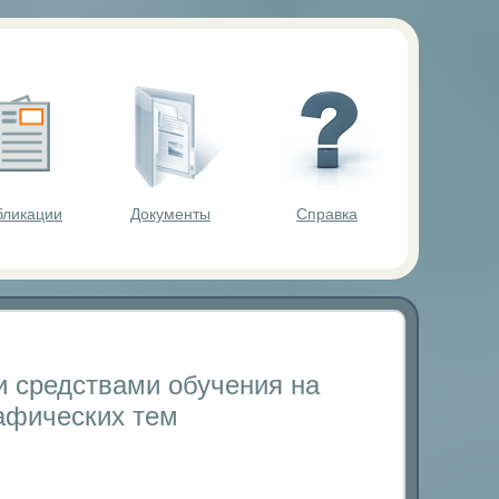
ольников.
бликации
Документы
Справка
 средствами обучения на
афических тем