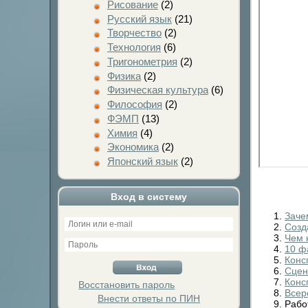
Рисование
(2)
Русский язык
(21)
Творчество
(2)
Технология
(6)
Тригонометрия
(2)
Физика
(2)
Физическая культура
(6)
Философия
(2)
ФЭМП
(13)
Химия
(4)
Экономика
(2)
Японский язык
(2)
Вход в систему
Заче
Созд
Чем 
10 ф
Конс
Сцен
Конс
Восстановить пароль
Всер
Внести ответы по ПИН
Рабо