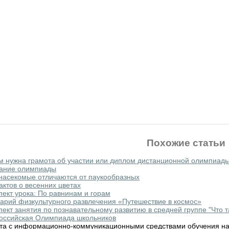
Похожие статьи
м нужна грамота об участии или диплом дистанционной олимпиад
ание олимпиады
насекомые отличаются от паукообразных
актов о весенних цветах
пект урока: По равнинам и горам
арий физкультурного развлечения «Путешествие в космос»
пект занятия по познавательному развитию в средней группе "Что 
оссийская Олимпиада школьников
та с информационно-коммуникационными средствами обучения на