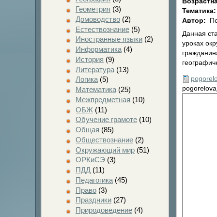
Возрастна
Геометрия
(3)
Тематика
Домоводство
(2)
Автор:
По
Естествознание
(5)
Данная ст
Иностранные языки
(2)
уроках ок
Информатика
(4)
гражданина
История
(9)
географич
Литература
(13)
pogorel
Логика
(5)
pogorelova
Математика
(25)
Межпредметная
(10)
ОБЖ
(11)
Обучение грамоте
(10)
Общая
(85)
Обществознание
(2)
Окружающий мир
(51)
ОРКиСЭ
(3)
ПДД
(11)
Педагогика
(45)
Право
(3)
Праздники
(27)
Природоведение
(4)