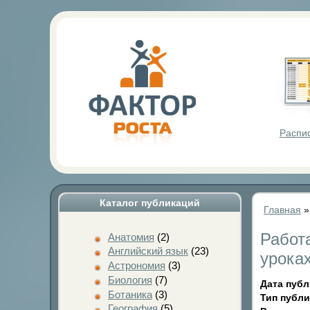
Фактор Р
Распи
Каталог публикаций
Главная
Работ
Анатомия
(2)
Английский язык
(23)
урока
Астрономия
(3)
Биология
(7)
Дата пуб
Ботаника
(3)
Тип публ
География
(5)