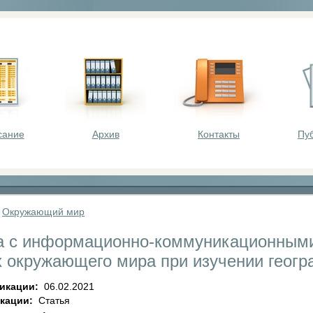
оста - викторины, олимпиады, конкурсы для шк
сание
Архив
Контакты
Пу
»
Окружающий мир
а с информационно-коммуникационными
х окружающего мира при изучении геогр
ликации:
06.02.2021
икации:
Статья