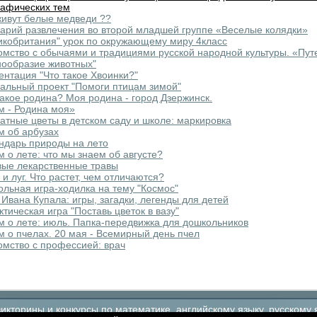
рафических тем
живут белые медведи ??
арий развлечения во второй младшей группе «Веселые колядки»
икобритания" урок по окружающему миру 4класс
омство с обычаями и традициями русской народной культуры. «Пу
нообразие животных"
ентация "Что такое Хвоинки?"
альный проект "Помоги птицам зимой"
такое родина? Моя родина - город Дзержинск.
м - Родина моя»
атные цветы в детском саду и школе: маркировка
м об арбузах
ндарь природы на лето
м о лете: что мы знаем об августе?
вые лекарственные травы
 и луг. Что растет, чем отличаются?
ольная игра-ходилка на тему "Космос"
 Ивана Купала: игры, загадки, легенды для детей
ктическая игра "Поставь цветок в вазу"
м о лете: июль. Папка-передвижка для дошкольников
м о пчелах. 20 мая - Всемирный день пчел
омство с профессией: врач
кторины и конкурсы по математике, английскому языку, русскому 