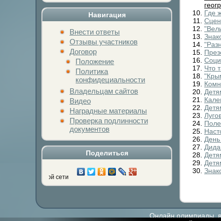
геог
Где 
Навигация
Сцен
"Вел
Внести ответы
Знак
Отзывы участников
"Раз
Договор
През
Соци
Положение
Что 
Политика
"Кры
конфидециальности
Комн
Владельцам сайтов
Детя
Кале
Видео
Детя
Наградные материалы
Луго
Проверка подлинности
Поле
документов
Наст
День
Дида
Поделиться
Детя
Детя
Знак
ой социальной сети
Онлайн олимпиады, ви