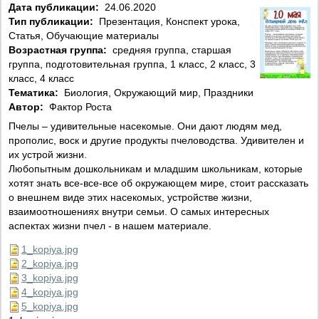
Дата публикации:
24.06.2020
Тип публикации:
Презентация, Конспект урока,
Статья, Обучающие материалы
Возрастная группа:
средняя группа, старшая
группа, подготовительная группа, 1 класс, 2 класс, 3
класс, 4 класс
Тематика:
Биология, Окружающий мир, Праздники
Автор:
Фактор Роста
Пчелы – удивительные насекомые. Они дают людям мед,
прополис, воск и другие продукты пчеловодства. Удивителен и
их устрой жизни.
Любопытным дошкольникам и младшим школьникам, которые
хотят знать все-все-все об окружающем мире, стоит рассказать
о внешнем виде этих насекомых, устройстве жизни,
взаимоотношениях внутри семьи. О самых интересных
аспектах жизни пчел - в нашем материале.
1_kopiya.jpg
2_kopiya.jpg
3_kopiya.jpg
4_kopiya.jpg
5_kopiya.jpg