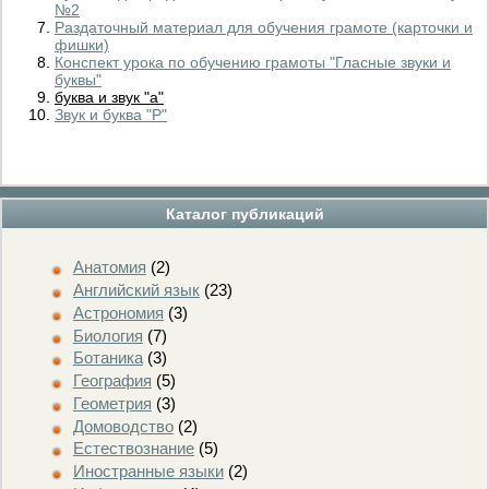
№2
Раздаточный материал для обучения грамоте (карточки и
фишки)
Конспект урока по обучению грамоты "Гласные звуки и
буквы"
буква и звук "а"
Звук и буква "Р"
Каталог публикаций
Анатомия
(2)
Английский язык
(23)
Астрономия
(3)
Биология
(7)
Ботаника
(3)
География
(5)
Геометрия
(3)
Домоводство
(2)
Естествознание
(5)
Иностранные языки
(2)