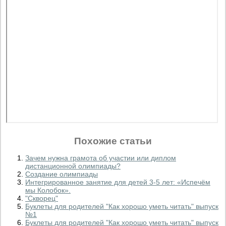
Похожие статьи
Зачем нужна грамота об участии или диплом
дистанционной олимпиады?
Создание олимпиады
Интегрированное занятие для детей 3-5 лет: «Испечём
мы Колобок».
"Скворец"
Буклеты для родителей "Как хорошо уметь читать" выпуск
№1
Буклеты для родителей "Как хорошо уметь читать" выпуск