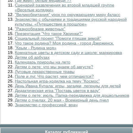
Где живут белые медведи ??
Сценарий развлечения во второй младшей группе
«Веселые колядки»
"Великобритания" урок по окружающему миру 4класс
Знакомство с обычаями и традициями русской народной
культуры. «Путешествие в прошлое»
"Разнообразие животных"
Презентация "Что такое Хвоинки?"
Социальный проект "Помоги птицам зимой"
Что такое родина? Моя родина - город Дзержинск.
"Крым - Родина моя»
Комнатные цветы в детском саду и школе: маркировка
Детям об арбузах
Календарь природы на лето
Детям о лете: что мы знаем об августе?
Луговые лекарственные травы
Поле и луг. Что растет, чем отличаются?
Настольная игра-ходилка на тему "Космос"
День Ивана Купала: игры, загадки, легенды для детей
Дидактическая игра "Поставь цветок в вазу"
Детям о лете: июль. Папка-передвижка для дошкольников
Детям о пчелах. 20 мая - Всемирный день пчел
Знакомство с профессией: врач
Каталог публикаций