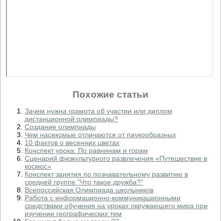
Похожие статьи
Зачем нужна грамота об участии или диплом
дистанционной олимпиады?
Создание олимпиады
Чем насекомые отличаются от паукообразных
10 фактов о весенних цветах
Конспект урока: По равнинам и горам
Сценарий физкультурного развлечения «Путешествие в
космос»
Конспект занятия по познавательному развитию в
средней группе "Что такое дружба?"
Всероссийская Олимпиада школьников
Работа с информационно-коммуникационными
средствами обучения на уроках окружающего мира при
изучении географических тем