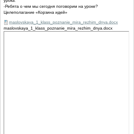
урока.
-Ребята о чем мы сегодня поговорим на уроке?
Целеполагание «Корзина идей»
maslovskaya_1_klass_poznanie_mira_rezhim_dnya.docx
maslovskaya_1_klass_poznanie_mira_rezhim_dnya.docx