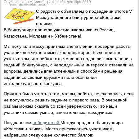
Опубликовано Администратор в 04 декабря 2019
итоги
Крестики-нолики
логика
С радостью объявляем о подведении итогов V
Международного блицтурнира «Крестики-
нолики».
В блицтурнире приняли участие школьники из России,
Казахстана, Молдавии и Узбекистана!
Мы получили массу приятных впечатлений, проверяя работы
участников и читая отзывы координаторов. Было приятно
узнать о том, что ребята ответственно подошли к выполнению
заданий блицтурнира, с неподдельным интересом отвечали на
вопросы, делились впечатлениями и способами решения
заданий со своими друзьями поле окончания
интеллектуального конкурса.
Приятно было узнать о том, что вы, ребята, не сдавались, если
не получалось решить задание с первого раза. В очередной
раз мы можем сказать со всей уверенностью, что наши
участники самые умные, внимательные, находчивые!
Поздравляем
победителей
Международного блицтурнира
«Крестики-нолики». Места присуждались участникам,
набравшим следующее количество баллов: