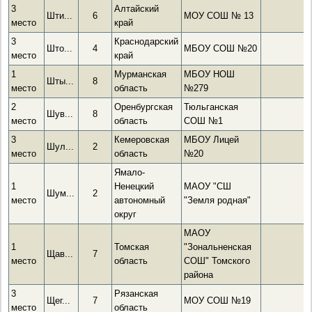
3
Алтайский
Шти...
6
МОУ СОШ № 13
место
край
3
Краснодарский
Што...
4
МБОУ СОШ №20
место
край
1
Мурманская
МБОУ НОШ
Шты...
8
место
область
№279
2
Оренбургская
Тюльганская
Шув...
8
место
область
СОШ №1
3
Кемеровская
МБОУ Лицей
Шул...
2
место
область
№20
Ямало-
1
Ненецкий
МАОУ "СШ
Шум...
2
место
автономный
"Земля родная"
округ
МАОУ
1
Томская
"Зональненская
Щав...
7
место
область
СОШ" Томского
района
3
Рязанская
Щег...
7
МОУ СОШ №19
место
область