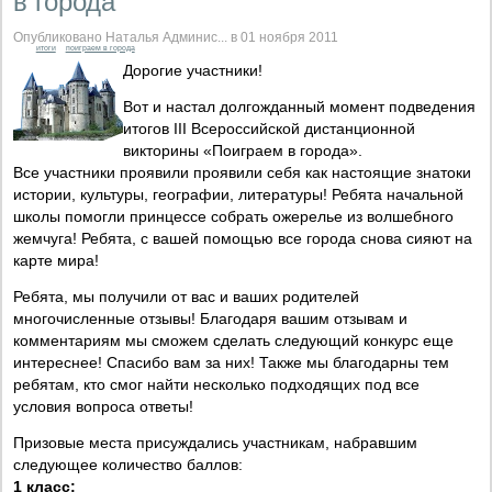
в города"
Опубликовано Наталья Админис... в 01 ноября 2011
итоги
поиграем в города
Дорогие участники!
Вот и настал долгожданный момент подведения
итогов III Всероссийской дистанционной
викторины «Поиграем в города».
Все участники проявили проявили себя как настоящие знатоки
истории, культуры, географии, литературы! Ребята начальной
школы помогли принцессе собрать ожерелье из волшебного
жемчуга! Ребята, с вашей помощью все города снова сияют на
карте мира!
Ребята, мы получили от вас и ваших родителей
многочисленные отзывы! Благодаря вашим отзывам и
комментариям мы сможем сделать следующий конкурс еще
интереснее! Спасибо вам за них! Также мы благодарны тем
ребятам, кто смог найти несколько подходящих под все
условия вопроса ответы!
Призовые места присуждались участникам, набравшим
следующее количество баллов:
1 класс: