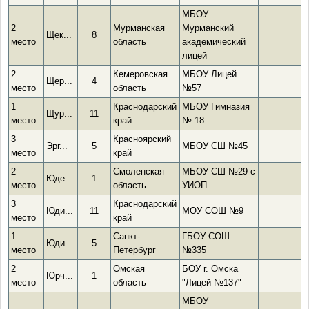
МБОУ
2
Мурманская
Мурманский
Щек...
8
место
область
академический
лицей
2
Кемеровская
МБОУ Лицей
Щер...
4
место
область
№57
1
Краснодарский
МБОУ Гимназия
Щур...
11
место
край
№ 18
3
Красноярский
Эрг...
5
МБОУ СШ №45
место
край
2
Смоленская
МБОУ СШ №29 с
Юде...
1
место
область
УИОП
3
Краснодарский
Юди...
11
МОУ СОШ №9
место
край
1
Санкт-
ГБОУ СОШ
Юди...
5
место
Петербург
№335
2
Омская
БОУ г. Омска
Юрч...
1
место
область
"Лицей №137"
МБОУ