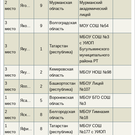
2
Мурманская
Мурманский
Яго...
9
место
область
академический
лицей
3
Волгоградская
Яко...
9
МОУ СОШ №54
место
область
МБОУ СОШ №3
с УИОП
3
Татарстан
Яку...
1
Бугульминского
место
(республика)
муниципального
района РТ
3
Кемеровская
Яку...
2
МБОУ НОШ №98
место
область
3
Башкортостан
МБОУ Лицей
Япп...
2
место
(республика)
№107
1
Воронежская
МБОУ БГО СОШ
Яса...
5
место
область
№3
2
Белгородская
МБОУ Гимназия
Яск...
8
место
область
№18
1
Татарстан
МБОУ СОШ
Яфи...
8
место
(республика)
№177 с УИОП