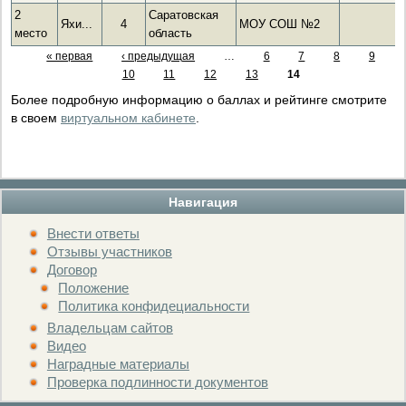
2
Саратовская
Яхи...
4
МОУ СОШ №2
место
область
« первая
‹ предыдущая
…
6
7
8
9
10
11
12
13
14
Более подробную информацию о баллах и рейтинге смотрите
в своем
виртуальном кабинете
.
Навигация
Внести ответы
Отзывы участников
Договор
Положение
Политика конфидециальности
Владельцам сайтов
Видео
Наградные материалы
Проверка подлинности документов