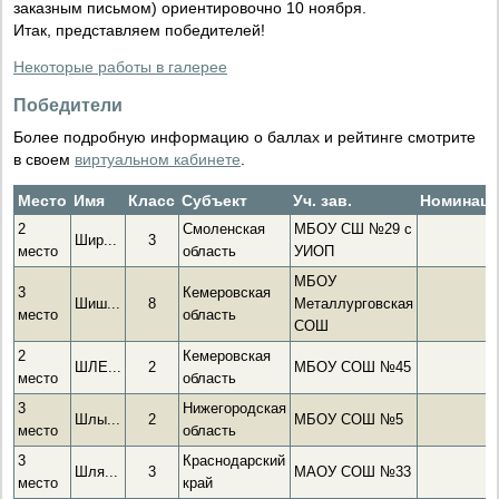
заказным письмом) ориентировочно 10 ноября.
Итак, представляем победителей!
Некоторые работы в галерее
Победители
Более подробную информацию о баллах и рейтинге смотрите
в своем
виртуальном кабинете
.
Место
Имя
Класс
Субъект
Уч. зав.
Номинац
2
Смоленская
МБОУ СШ №29 с
Шир...
3
место
область
УИОП
МБОУ
3
Кемеровская
Шиш...
8
Металлурговская
место
область
СОШ
2
Кемеровская
ШЛЕ...
2
МБОУ СОШ №45
место
область
3
Нижегородская
Шлы...
2
МБОУ СОШ №5
место
область
3
Краснодарский
Шля...
3
МАОУ СОШ №33
место
край